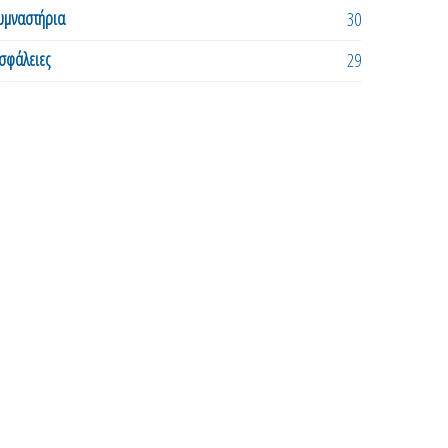
υμναστήρια
30
σφάλειες
29