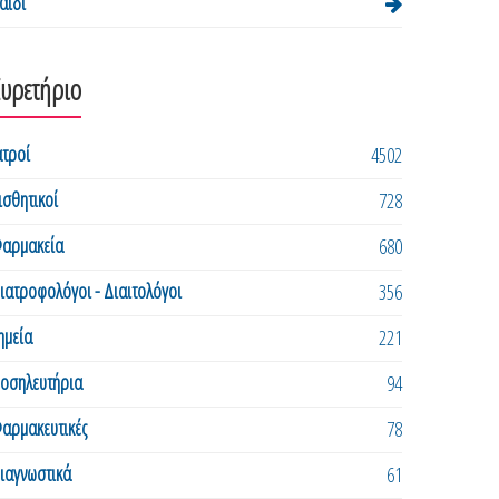
αιδί
Ευρετήριο
ατροί
4502
ισθητικοί
728
αρμακεία
680
ιατροφολόγοι - Διαιτολόγοι
356
ημεία
221
οσηλευτήρια
94
αρμακευτικές
78
ιαγνωστικά
61