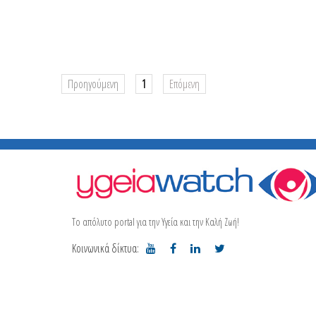
Προηγούμενη
1
Επόμενη
Το απόλυτο portal για την Υγεία και την Καλή Ζωή!
Κοινωνικά δίκτυα: