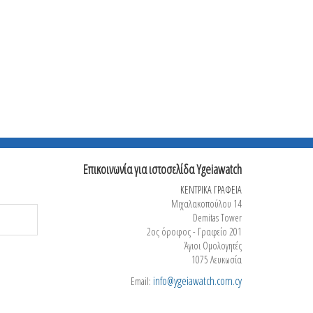
Επικοινωνία για ιστοσελίδα Ygeiawatch
ΚΕΝΤΡΙΚΑ ΓΡΑΦΕΙΑ
Μιχαλακοπούλου 14
Demitas Tower
2ος όροφος - Γραφείο 201
Άγιοι Ομολογητές
1075 Λευκωσία
info@ygeiawatch.com.cy
Email: