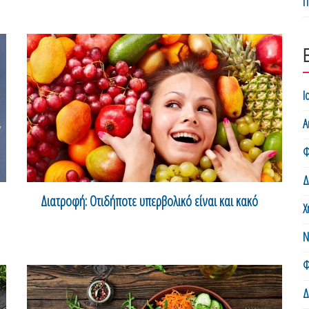
Π
Ι
Α
Φ
Δ
Διατροφή: Οτιδήποτε υπερβολικό είναι και κακό
Χ
Ν
Φ
Δ