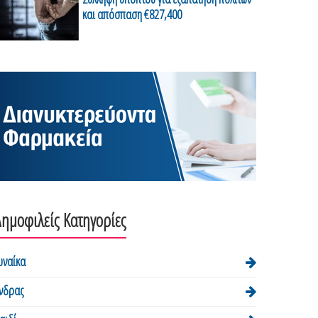
και απόσπαση €827,400
ημοφιλείς Κατηγορίες
υναίκα
νδρας