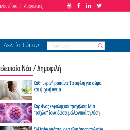
μναστήρια
Ασφάλειες
Δελτία Τύπου
Τελευταία Νέα
/ Δημοφιλή
Καθημερινή ρουτίνα: Τα οφέλη για σώμα
και ψυχική υγεία
Καρκίνος κεφαλής και τραχήλου: Μία
"τσίχλα" ίσως δώσει μελλοντικά τη λύση
Σύλληψη υπόπτου για εξαπάτηση πολιτών