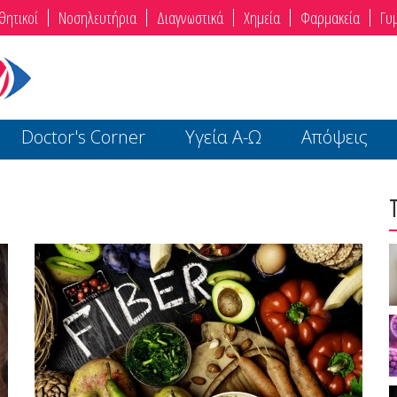
θητικοί
Νοσηλευτήρια
Διαγνωστικά
Χημεία
Φαρμακεία
Γυ
Doctor's Corner
Υγεία Α-Ω
Απόψεις