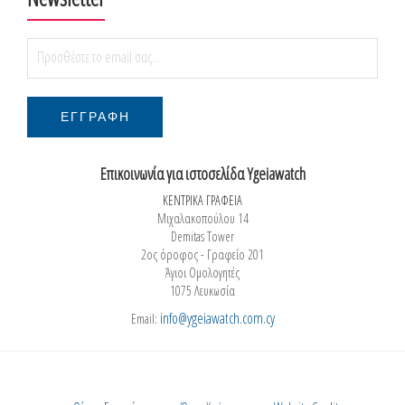
Επικοινωνία για ιστοσελίδα Ygeiawatch
ΚΕΝΤΡΙΚΑ ΓΡΑΦΕΙΑ
Μιχαλακοπούλου 14
Demitas Tower
2ος όροφος - Γραφείο 201
Άγιοι Ομολογητές
1075 Λευκωσία
info@ygeiawatch.com.cy
Email: