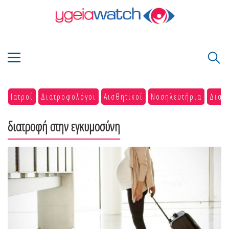
Ιατροί
Διατροφολόγοι
Αισθητικοί
Νοσηλευτήρια
Διαγ
διατροφή στην εγκυμοσύνη