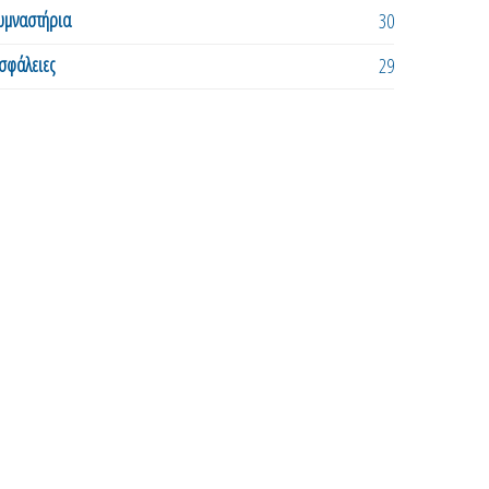
υμναστήρια
30
σφάλειες
29