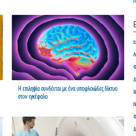
Π
Ι
Α
Φ
Δ
H επιληψία συνδέεται με ένα υποφλοιώδες δίκτυο
Χ
στον εγκέφαλο
Ν
Φ
Δ