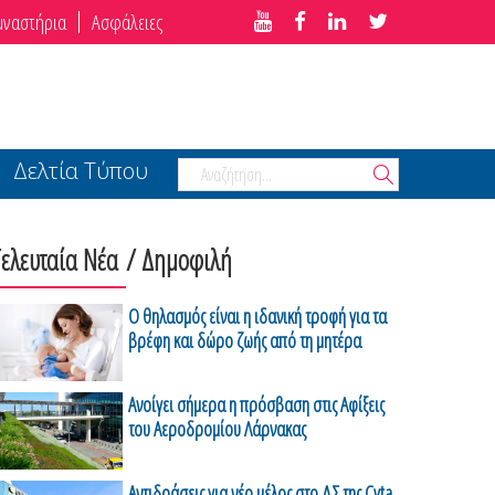
μναστήρια
Ασφάλειες
Δελτία Τύπου
Τελευταία Νέα
/ Δημοφιλή
Ο θηλασμός είναι η ιδανική τροφή για τα
βρέφη και δώρο ζωής από τη μητέρα
Ανοίγει σήμερα η πρόσβαση στις Αφίξεις
του Αεροδρομίου Λάρνακας
Αντιδράσεις για νέο μέλος στο ΔΣ της Cyta