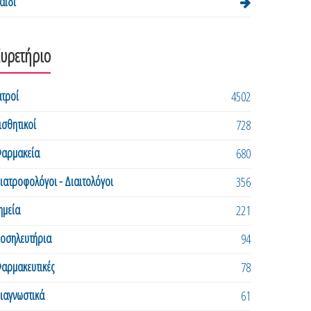
αιδί
Ευρετήριο
ατροί
4502
ισθητικοί
728
αρμακεία
680
ιατροφολόγοι - Διαιτολόγοι
356
ημεία
221
οσηλευτήρια
94
αρμακευτικές
78
ιαγνωστικά
61