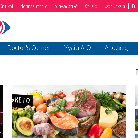
θητικοί
Νοσηλευτήρια
Διαγνωστικά
Χημεία
Φαρμακεία
Γυ
Doctor's Corner
Υγεία Α-Ω
Απόψεις