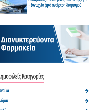
- Συντεχνία ζητά αναίρεση διορισμού
ημοφιλείς Κατηγορίες
υναίκα
νδρας