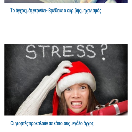
Το άγχος μάς γερνάει- Βρέθηκε ο ακριβής μηχανισμός
Οι γιορτές προκαλούν σε κάποιους μεγάλο άγχος