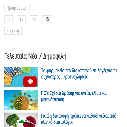
Προηγούμενη
12
13
14
15
Επόμενη
Τελευταία Νέα
/ Δημοφιλή
Το φαρμακείο των διακοπών: 5 επιλογές για τις
συχνότερες μικροενοχλήσεις
ΠΟΥ: Σχέδιο δράσης για υγεία, κλίμα και
μετανάστευση
Γιατί η διατροφή πρέπει να καθοδηγείται από
κλινικό διαιτολόγο;