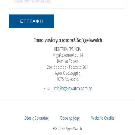
Επικοινωνία για ιστοσελίδα Ygeiawatch
ΚΕΝΤΡΙΚΑ ΓΡΑΦΕΙΑ
Μιχαλακοπούλου 14
Demitas Tower
2ος όροφος - Γραφείο 201
Άγιοι Ομολογητές
1075 Λευκωσία
info@ygeiawatch.com.cy
Email:
Θέσεις Εργασίας
Όροι Χρήσης
Website Credits
© 2026 YgeiaWatch