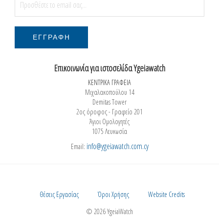
Επικοινωνία για ιστοσελίδα Ygeiawatch
ΚΕΝΤΡΙΚΑ ΓΡΑΦΕΙΑ
Μιχαλακοπούλου 14
Demitas Tower
2ος όροφος - Γραφείο 201
Άγιοι Ομολογητές
1075 Λευκωσία
info@ygeiawatch.com.cy
Email:
Θέσεις Εργασίας
Όροι Χρήσης
Website Credits
© 2026 YgeiaWatch