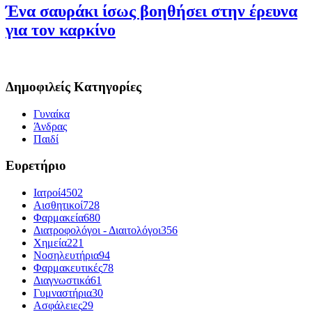
Ένα σαυράκι ίσως βοηθήσει στην έρευνα
για τον καρκίνο
Δημοφιλείς Κατηγορίες
Γυναίκα
Άνδρας
Παιδί
Ευρετήριο
Ιατροί
4502
Αισθητικοί
728
Φαρμακεία
680
Διατροφολόγοι - Διαιτολόγοι
356
Χημεία
221
Νοσηλευτήρια
94
Φαρμακευτικές
78
Διαγνωστικά
61
Γυμναστήρια
30
Ασφάλειες
29