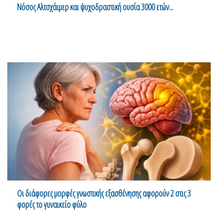
Νόσος Αλτσχάιμερ και ψυχοδραστική ουσία 3000 ετών...
Οι διάφορες μορφές γνωστικής εξασθένησης αφορούν 2 στις 3
φορές το γυναικείο φύλο