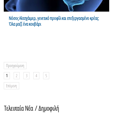
Νόσος Αλτσχάιμερ, γενετικό προφίλ και επεξεργασμένο κρέας:
Όλα μαζί ένα κουβάρι
Προηγούμενη
1
2
3
4
5
Επόμενη
Τελευταία Νέα
/ Δημοφιλή