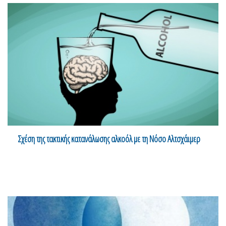
Σχέση της τακτικής κατανάλωσης αλκοόλ με τη Νόσο Αλτσχάιμερ