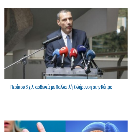
Περίπου 3 χιλ. ασθενείς με Πολλαπλή Σκλήρυνση στην Κύπρο