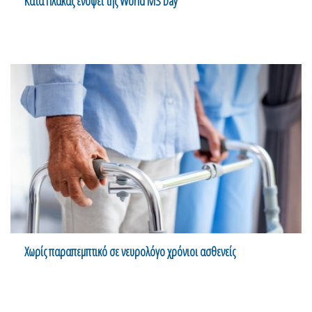
Κατά Πλάκας ενόψει της World MS Day
Χωρίς παραπεμπτικό σε νευρολόγο χρόνιοι ασθενείς