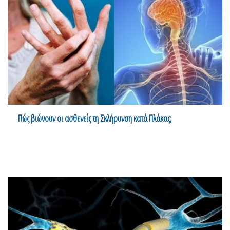
Πώς βιώνουν οι ασθενείς τη Σκλήρυνση κατά Πλάκας;