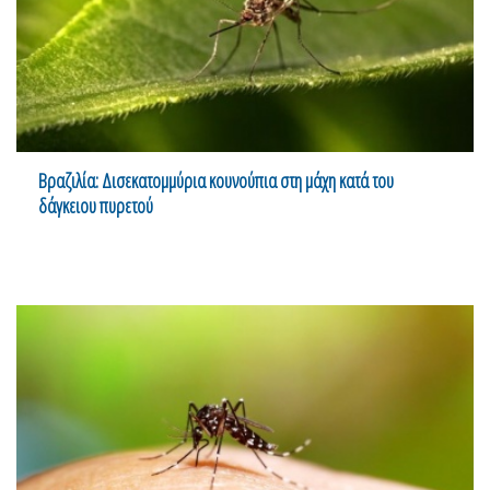
Βραζιλία: Δισεκατομμύρια κουνούπια στη μάχη κατά του
δάγκειου πυρετού