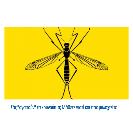
Σάς "αγαπούν" τα κουνούπια; Μάθετε γιατί και προφυλαχτείτε