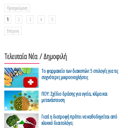
Προηγούμενη
1
2
3
4
5
Επόμενη
Τελευταία Νέα
/ Δημοφιλή
Το φαρμακείο των διακοπών: 5 επιλογές για τις
συχνότερες μικροενοχλήσεις
ΠΟΥ: Σχέδιο δράσης για υγεία, κλίμα και
μετανάστευση
Γιατί η διατροφή πρέπει να καθοδηγείται από
κλινικό διαιτολόγο;