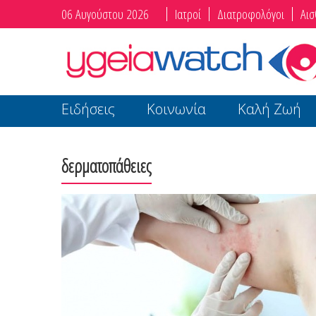
06 Αυγούστου 2026
Ιατροί
Διατροφολόγοι
Αισ
Ειδήσεις
Κοινωνία
Καλή Ζωή
δερματοπάθειες