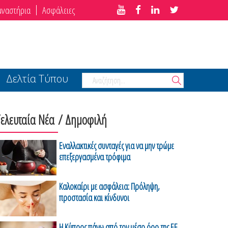
μναστήρια
Ασφάλειες
Δελτία Τύπου
Τελευταία Νέα
/ Δημοφιλή
Εναλλακτικές συνταγές για να μην τρώμε
επεξεργασμένα τρόφιμα
Καλοκαίρι με ασφάλεια: Πρόληψη,
προστασία και κίνδυνοι
Η Κύπρος πάνω από τον μέσο όρο της ΕΕ