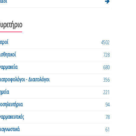
αιδί
Ευρετήριο
ατροί
4502
ισθητικοί
728
αρμακεία
680
ιατροφολόγοι - Διαιτολόγοι
356
ημεία
221
οσηλευτήρια
94
αρμακευτικές
78
ιαγνωστικά
61