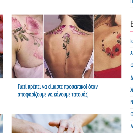
Π
Ι
Α
Φ
Δ
Γιατί πρέπει να είμαστε προσεκτικοί όταν
Χ
αποφασίζουμε να κάνουμε τατουάζ
Ν
Φ
Δ