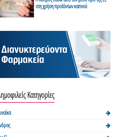
στη χρήση προϊόντων καπνού
ημοφιλείς Κατηγορίες
υναίκα
νδρας