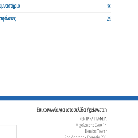
υμναστήρια
30
σφάλειες
29
Επικοινωνία για ιστοσελίδα Ygeiawatch
ΚΕΝΤΡΙΚΑ ΓΡΑΦΕΙΑ
Μιχαλακοπούλου 14
Demitas Tower
2ος όροφος - Γραφείο 201