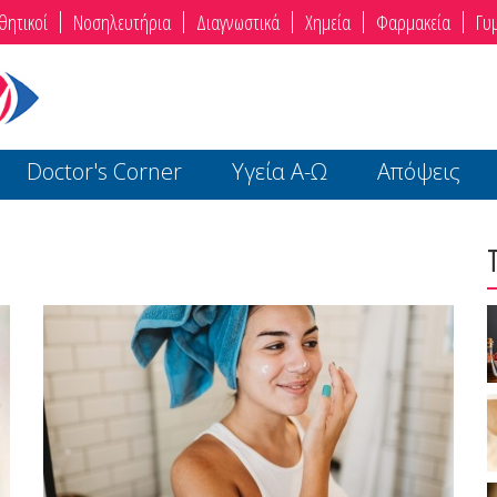
θητικοί
Νοσηλευτήρια
Διαγνωστικά
Χημεία
Φαρμακεία
Γυ
Doctor's Corner
Υγεία Α-Ω
Απόψεις