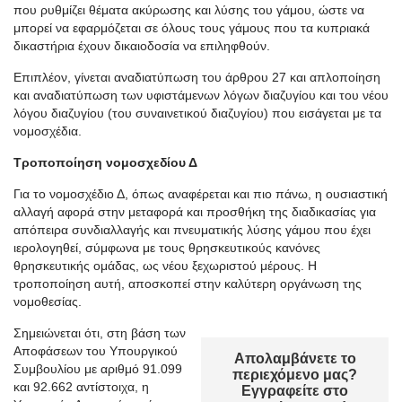
που ρυθμίζει θέματα ακύρωσης και λύσης του γάμου, ώστε να
μπορεί να εφαρμόζεται σε όλους τους γάμους που τα κυπριακά
δικαστήρια έχουν δικαιοδοσία να επιληφθούν.
Επιπλέον, γίνεται αναδιατύπωση του άρθρου 27 και απλοποίηση
και αναδιατύπωση των υφιστάμενων λόγων διαζυγίου και του νέου
λόγου διαζυγίου (του συναινετικού διαζυγίου) που εισάγεται με τα
νομοσχέδια.
Τροποποίηση νομοσχεδίου Δ
Για το νομοσχέδιο Δ, όπως αναφέρεται και πιο πάνω, η ουσιαστική
αλλαγή αφορά στην μεταφορά και προσθήκη της διαδικασίας για
απόπειρα συνδιαλλαγής και πνευματικής λύσης γάμου που έχει
ιερολογηθεί, σύμφωνα με τους θρησκευτικούς κανόνες
θρησκευτικής ομάδας, ως νέου ξεχωριστού μέρους. Η
τροποποίηση αυτή, αποσκοπεί στην καλύτερη οργάνωση της
νομοθεσίας.
Σημειώνεται ότι, στη βάση των
Αποφάσεων του Υπουργικού
Απολαμβάνετε το
Συμβουλίου με αριθμό 91.099
περιεχόμενο μας?
και 92.662 αντίστοιχα, η
Εγγραφείτε στο