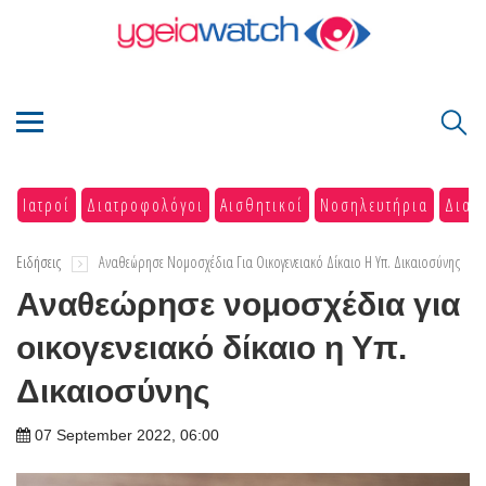
Ιατροί
Διατροφολόγοι
Αισθητικοί
Νοσηλευτήρια
Διαγ
Ειδήσεις
Αναθεώρησε Νομοσχέδια Για Οικογενειακό Δίκαιο Η Υπ. Δικαιοσύνης
Αναθεώρησε νομοσχέδια για
οικογενειακό δίκαιο η Υπ.
Δικαιοσύνης
07 September 2022, 06:00