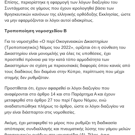
Επίσης, περιορίστηκε η εφαρμογή των λόγων διαζυγίου του
Συντάγματος σε γάμους που έχουν ιερολογηθεί βάσει των
θρησκευτικών κανόνων της ελληνικής ορθόδοξης Εκκλησίας, ώστε
να μην εφαρμόζονται οι λόγοι αυτοί αδιακρίτως.
Τροποποίηση νομοσχεδίου Β
Για το νομοσχέδιο «Ο περί Οικογενειακών Δικαστηρίων
(Τροποποιητικός) Νόμος του 2022», ορίζεται ότι η σύνθεση του
Δικαστηρίου είναι μονομελής για όλες τις υποθέσεις, έχει
προστεθεί πρόνοια για την κατά τόπο αρμοδιότητα των
Δικαστηρίων σε σχέση με περιουσιακές διαφορές όπου κανείς από
τους διαδίκους δεν διαμένει στην Κύπρο, περίπτωση που μέχρι
στιγμής δεν ρυθμιζόταν.
Προστίθεται ότι, έχουν αφαιρεθεί οι λόγοι διαζυγίου που
αναφέρονται στο άρθρο 14 και στο Παράρτημα Α και έχουν
μεταφερθεί στο άρθρο 27 του περί Γάμου Νόμου, ενώ
αναδιατυπώθηκε πλήρως το άρθρο, ώστε οι λόγοι διαζυγίου να
μην είναι διάσπαρτοι στις νομοθεσίες.
Ακόμη, έχει μεταφερθεί το μέρος που ρυθμίζει τη διαδικασία
απόπειρας συνδιαλλαγής και πνευματικής λύσης του γάμου μελών
θρησκευτικών ομάδων στο νομοσχέδιο (Δ). Τέλος, έγινε