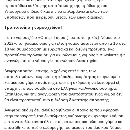
προσπάθεια καλύτερης αποτύπωσης της πρόθεσης του
Υπουργείου ο ίδιος δικαστής να επιλαμβάνεται όλων των
υποθέσεων που εκκρεμούν μεταξύ των ίδιων διαδίκων.
Τροποποίηση νομοσχεδίου Γ
Για το νομοσχέδιο «Ο περί Γάμου (Τροποποιητικός) Νόμος του
2022», το ηλικιακό όριο για τέλεση γάμου αυξάνεται από τα 16 στα
18 για συμμόρφωση με ευρωπαϊκά και διεθνή πρότυπα, ενώ
προστίθεται πρόνοια ότι για ακυρώσιμους γάμους η συναίνεση ή η
αναγνώριση του γάμου γίνεται ενώπιον Δικαστηρίου.
Διαφοροποιείται, επίσης, ο χρόνος επέλευσης των
αποτελεσμάτων ακύρωσης ή κήρυξης ακυρότητας ακυρώσιμου
και άκυρου γάμου αντίστοιχα, ώστε η ακύρωση να λειτουργεί εξ
υπαρχής, όπως συμβαίνει στο Ελληνικό και Αγγλικό σύστημα.
Επιπλέον, για την αναγνώριση του ανυπόστατου ενός γάμου δεν
θα είναι προαπαιτούμενο η έκδοση δικαστικής απόφασης.
Αναφέρει ακόμη ότι, αναθεωρήθηκαν οι πρόνοιες που αφορούν
στην παραγραφή του δικαιώματος ακύρωσης ακυρώσιμου γάμου,
ώστε να καλύπτονται όλες οι περιπτώσεις ακυρώσιμου γάμου και
επεκτάθηκε το πεδίο εφαρμογής του μέρους του βασικού Νόμου