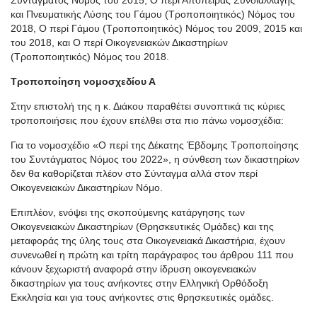
Συντάγματος Νόμος του 2015, Ο περί Απόπειρας Συνδιαλλαγής
και Πνευματικής Λύσης του Γάμου (Τροποποιητικός) Νόμος του
2018, Ο περί Γάμου (Τροποποιητικός) Νόμος του 2009, 2015 και
του 2018, και Ο περί Οικογενειακών Δικαστηρίων
(Τροποποιητικός) Νόμος του 2018.
Τροποποίηση νομοσχεδίου Α
Στην επιστολή της η κ. Διάκου παραθέτει συνοπτικά τις κύριες
τροποποιήσεις που έχουν επέλθει στα πιο πάνω νομοσχέδια:
Για το νομοσχέδιο «Ο περί της Δέκατης Έβδομης Τροποποίησης
του Συντάγματος Νόμος του 2022», η σύνθεση των δικαστηρίων
δεν θα καθορίζεται πλέον στο Σύνταγμα αλλά στον περί
Οικογενειακών Δικαστηρίων Νόμο.
Επιπλέον, ενόψει της σκοπούμενης κατάργησης των
Οικογενειακών Δικαστηρίων (Θρησκευτικές Ομάδες) και της
μεταφοράς της ύλης τους στα Οικογενειακά Δικαστήρια, έχουν
συνενωθεί η πρώτη και τρίτη παράγραφος του άρθρου 111 που
κάνουν ξεχωριστή αναφορά στην ίδρυση οικογενειακών
δικαστηρίων για τους ανήκοντες στην Ελληνική Ορθόδοξη
Εκκλησία και για τους ανήκοντες στις θρησκευτικές ομάδες.