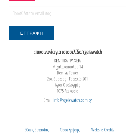
Επικοινωνία για ιστοσελίδα Ygeiawatch
ΚΕΝΤΡΙΚΑ ΓΡΑΦΕΙΑ
Μιχαλακοπούλου 14
Demitas Tower
2ος όροφος - Γραφείο 201
Άγιοι Ομολογητές
1075 Λευκωσία
info@ygeiawatch.com.cy
Email:
Θέσεις Εργασίας
Όροι Χρήσης
Website Credits