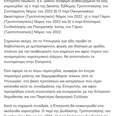
Επιτροπή Νομικών, η κ. Διάκου αναφέρει αναθεωρημένα τα εξής
νομοσχέδια: α) ο περί της Δέκατης Έβδομης Τροποποίησης του
Συντάγματος Νόμος του 2022 β) Ο περί Οικογενειακών
Δικαστηρίων (Τροποποιητικός) Νόμος του 2022, γ) ο περί Γάμου
(Τροποποιητικός) Νόμος του 2022 και δ) ο περί Απόπειρας
Συνδιαλλαγής και Πνευματικής λύσης του Γάμου
(Τροποποιητικός) Νόμος του 2022.
Σημειώνει ακόμη, ότι το Υπουργείο έχει ήδη προβεί σε
διαβούλευση με εμπλεκόμενους φορείς και ιδιαίτερα με ομάδες
πολιτών για την αναθεώρηση των κειμένων και αφού τύχουν του
νενομισμένου νομοτεχνικού ελέγχου, θα αποσταλούν το
συντομότερο στην Επιτροπή.
Όσο αφορά τα εν λόγω νομοσχέδια, αναφέρει ότι έτυχαν
περαιτέρω μελέτης και διαμορφώθηκαν τελικώς από το
Υπουργείο, στη βάση προτάσεων και εισηγήσεων που είχαν
κατατεθεί κατά τις συνεδριάσεις της Επιτροπής, και αφού
προηγήθηκε στενή συνεννόηση και συνεργασία, με την Επίτροπο
Νομοθεσίας και τον Παγκύπριο Δικηγορικό Σύλλογο.
Κατά τη σημερινή συνεδρία, η Επιτροπή θα επικεντρωθεί στα
ακόλουθα νομοσχέδια: Ο περί της Δωδέκατης Τροποποίησης του