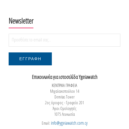
Newsletter
Επικοινωνία για ιστοσελίδα Ygeiawatch
ΚΕΝΤΡΙΚΑ ΓΡΑΦΕΙΑ
Μιχαλακοπούλου 14
Demitas Tower
2ος όροφος - Γραφείο 201
Άγιοι Ομολογητές
1075 Λευκωσία
info@ygeiawatch.com.cy
Email: