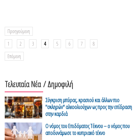
Προηγούμενη
1
2
3
4
5
6
7
8
Επόμενη
Τελευταία Νέα
/ Δημοφιλή
Σύγκριση μπύρας, κρασιού και άλλων πιο
"σκληρών" αλκοολιούχων ως προς την επίδραση
στην καρδιά
Ο νόμος του Επιδόματος Τέκνου – ο νόμος που
αποδυνάμωσε το κυπριακό τέκνο