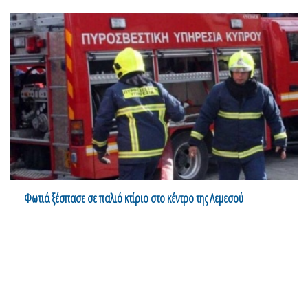
Φωτιά ξέσπασε σε παλιό κτίριο στο κέντρο της Λεμεσού