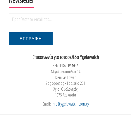
Επικοινωνία για ιστοσελίδα Ygeiawatch
ΚΕΝΤΡΙΚΑ ΓΡΑΦΕΙΑ
Μιχαλακοπούλου 14
Demitas Tower
2ος όροφος - Γραφείο 201
Άγιοι Ομολογητές
1075 Λευκωσία
info@ygeiawatch.com.cy
Email: