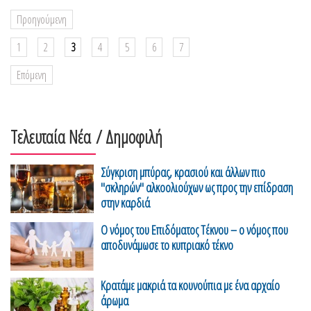
Προηγούμενη
1
2
3
4
5
6
7
Επόμενη
Τελευταία Νέα
/ Δημοφιλή
Σύγκριση μπύρας, κρασιού και άλλων πιο
"σκληρών" αλκοολιούχων ως προς την επίδραση
στην καρδιά
Ο νόμος του Επιδόματος Τέκνου – ο νόμος που
αποδυνάμωσε το κυπριακό τέκνο
Κρατάμε μακριά τα κουνούπια με ένα αρχαίο
άρωμα