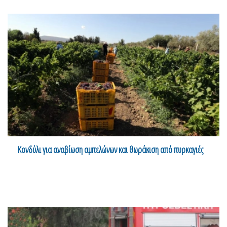
Κονδύλι για αναβίωση αμπελώνων και θωράκιση από πυρκαγιές