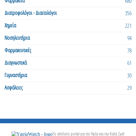
Φαρμακεία
680
Διατροφολόγοι - Διαιτολόγοι
356
Χημεία
221
Νοσηλευτήρια
94
Φαρμακευτικές
78
Διαγνωστικά
61
Γυμναστήρια
30
Ασφάλειες
29
Το απόλυτο portal για την Υγεία και την Καλή Ζωή!