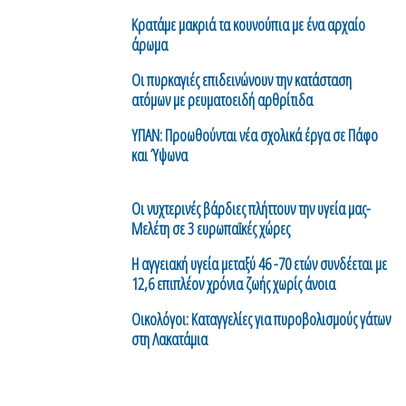
Κρατάμε μακριά τα κουνούπια με ένα αρχαίο
άρωμα
Οι πυρκαγιές επιδεινώνουν την κατάσταση
ατόμων με ρευματοειδή αρθρίτιδα
ΥΠΑΝ: Προωθούνται νέα σχολικά έργα σε Πάφο
και Ύψωνα
Οι νυχτερινές βάρδιες πλήττουν την υγεία μας-
Μελέτη σε 3 ευρωπαϊκές χώρες
H αγγειακή υγεία μεταξύ 46 -70 ετών συνδέεται με
12,6 επιπλέον χρόνια ζωής χωρίς άνοια
Οικολόγοι: Καταγγελίες για πυροβολισμούς γάτων
στη Λακατάμια