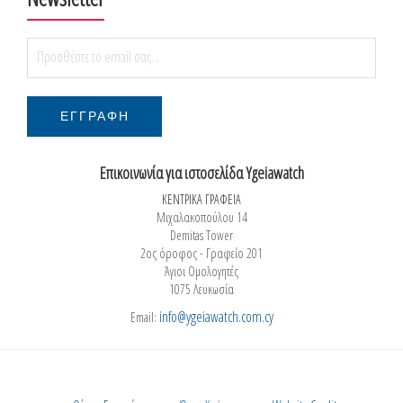
Επικοινωνία για ιστοσελίδα Ygeiawatch
ΚΕΝΤΡΙΚΑ ΓΡΑΦΕΙΑ
Μιχαλακοπούλου 14
Demitas Tower
2ος όροφος - Γραφείο 201
Άγιοι Ομολογητές
1075 Λευκωσία
info@ygeiawatch.com.cy
Email: