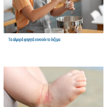
Τα αλμυρά φαγητά ευνοούν το έκζεμα