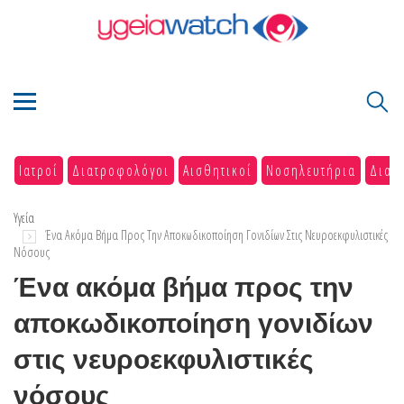
Ιατροί
Διατροφολόγοι
Αισθητικοί
Νοσηλευτήρια
Διαγ
Υγεία
Ένα Ακόμα Βήμα Προς Την Αποκωδικοποίηση Γονιδίων Στις Νευροεκφυλιστικές
Νόσους
Ένα ακόμα βήμα προς την
αποκωδικοποίηση γονιδίων
στις νευροεκφυλιστικές
νόσους