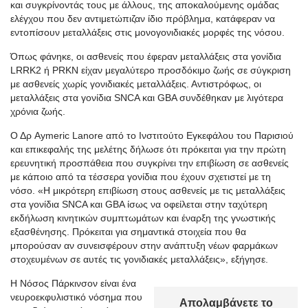
και συγκρίνοντάς τους με άλλους, της αποκαλούμενης ομάδας
ελέγχου που δεν αντιμετώπιζαν ίδιο πρόβλημα, κατάφεραν να
εντοπίσουν μεταλλάξεις στις μονογονιδιακές μορφές της νόσου.
Όπως φάνηκε, οι ασθενείς που έφεραν μεταλλάξεις στα γονίδια
LRRK2 ή PRKN είχαν μεγαλύτερο προσδόκιμο ζωής σε σύγκριση
με ασθενείς χωρίς γονιδιακές μεταλλάξεις. Αντιστρόφως, οι
μεταλλάξεις στα γονίδια SNCA και GBA συνδέθηκαν με λιγότερα
χρόνια ζωής.
Ο Δρ Aymeric Lanore από το Ινστιτούτο Εγκεφάλου του Παρισιού
και επικεφαλής της μελέτης δήλωσε ότι πρόκειται για την πρώτη
ερευνητική προσπάθεια που συγκρίνει την επιβίωση σε ασθενείς
με κάποιο από τα τέσσερα γονίδια που έχουν σχετιστεί με τη
νόσο. «Η μικρότερη επιβίωση στους ασθενείς με τις μεταλλάξεις
στα γονίδια SNCA και GBA ίσως να οφείλεται στην ταχύτερη
εκδήλωση κινητικών συμπτωμάτων και έναρξη της γνωστικής
εξασθένησης. Πρόκειται για σημαντικά στοιχεία που θα
μπορούσαν αν συνεισφέρουν στην ανάπτυξη νέων φαρμάκων
στοχευμένων σε αυτές τις γονιδιακές μεταλλάξεις», εξήγησε.
H Νόσος Πάρκινσον είναι ένα
νευροεκφυλιστικό νόσημα που
Απολαμβάνετε το