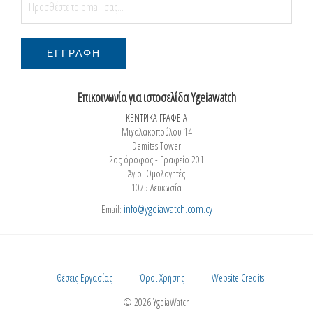
Επικοινωνία για ιστοσελίδα Ygeiawatch
ΚΕΝΤΡΙΚΑ ΓΡΑΦΕΙΑ
Μιχαλακοπούλου 14
Demitas Tower
2ος όροφος - Γραφείο 201
Άγιοι Ομολογητές
1075 Λευκωσία
info@ygeiawatch.com.cy
Email:
Θέσεις Εργασίας
Όροι Χρήσης
Website Credits
© 2026 YgeiaWatch