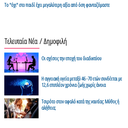
Το "όχι" στο παιδί έχει μεγαλύτερη αξία από όση φανταζόμαστε
Τελευταία Νέα
/ Δημοφιλή
Οι σχέσεις την εποχή του διαδικτύου
H αγγειακή υγεία μεταξύ 46 -70 ετών συνδέεται με
12,6 επιπλέον χρόνια ζωής χωρίς άνοια
Τσιρότο στον αφαλό κατά της ναυτίας: Μύθος ή
αλήθεια;