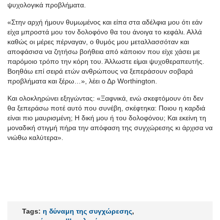
ψυχολογικά προβλήματα.
«Στην αρχή ήμουν θυμωμένος και είπα στα αδέλφια μου ότι εάν
είχα μπροστά μου τον δολοφόνο θα του άνοιγα το κεφάλι. Αλλά
καθώς οι μέρες πέρναγαν, ο θυμός μου μεταλλασσόταν και
αποφάσισα να ζητήσω βοήθεια από κάποιον που είχε χάσει με
παρόμοιο τρόπο την κόρη του. Άλλωστε είμαι ψυχοθεραπευτής.
Βοηθάω επί σειρά ετών ανθρώπους να ξεπεράσουν σοβαρά
προβλήματα και ξέρω…», λέει ο Δρ Worthington.
Και ολοκληρώνει εξηγώντας: «Ξαφνικά, ενώ σκεφτόμουν ότι δεν
θα ξεπεράσω ποτέ αυτό που συνέβη, σκέφτηκα: Ποιου η καρδιά
είναι πιο μαυρισμένη; Η δική μου ή του δολοφόνου; Και εκείνη τη
μοναδική στιγμή πήρα την απόφαση της συγχώρεσης κι άρχισα να
νιώθω καλύτερα».
Tags:
η δύναμη της συγχώρεσης
,