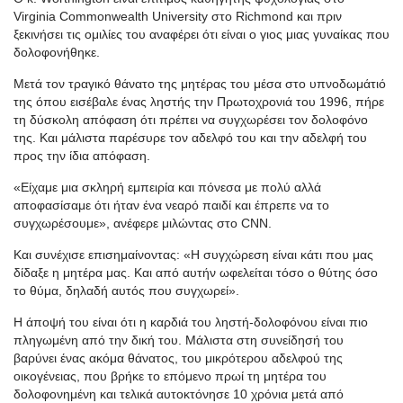
Virginia Commonwealth University στο Richmond και πριν
ξεκινήσει τις ομιλίες του αναφέρει ότι είναι ο γιος μιας γυναίκας που
δολοφονήθηκε.
Μετά τον τραγικό θάνατο της μητέρας του μέσα στο υπνοδωμάτιό
της όπου εισέβαλε ένας ληστής την Πρωτοχρονιά του 1996, πήρε
τη δύσκολη απόφαση ότι πρέπει να συγχωρέσει τον δολοφόνο
της. Και μάλιστα παρέσυρε τον αδελφό του και την αδελφή του
προς την ίδια απόφαση.
«Είχαμε μια σκληρή εμπειρία και πόνεσα με πολύ αλλά
αποφασίσαμε ότι ήταν ένα νεαρό παιδί και έπρεπε να το
συγχωρέσουμε», ανέφερε μιλώντας στο CNN.
Και συνέχισε επισημαίνοντας: «Η συγχώρεση είναι κάτι που μας
δίδαξε η μητέρα μας. Και από αυτήν ωφελείται τόσο ο θύτης όσο
το θύμα, δηλαδή αυτός που συγχωρεί».
Η άποψή του είναι ότι η καρδιά του ληστή-δολοφόνου είναι πιο
πληγωμένη από την δική του. Μάλιστα στη συνείδησή του
βαρύνει ένας ακόμα θάνατος, του μικρότερου αδελφού της
οικογένειας, που βρήκε το επόμενο πρωί τη μητέρα του
δολοφονημένη και τελικά αυτοκτόνησε 10 χρόνια μετά από