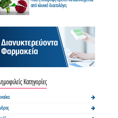
από κλινικό διαιτολόγο;
ημοφιλείς Κατηγορίες
υναίκα
νδρας