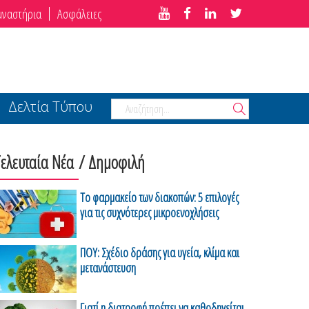
μναστήρια
Ασφάλειες
Δελτία Τύπου
Τελευταία Νέα
/ Δημοφιλή
Το φαρμακείο των διακοπών: 5 επιλογές
για τις συχνότερες μικροενοχλήσεις
ΠΟΥ: Σχέδιο δράσης για υγεία, κλίμα και
μετανάστευση
Γιατί η διατροφή πρέπει να καθοδηγείται