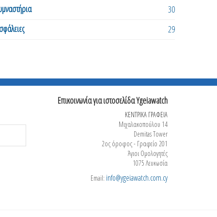
υμναστήρια
30
σφάλειες
29
Επικοινωνία για ιστοσελίδα Ygeiawatch
ΚΕΝΤΡΙΚΑ ΓΡΑΦΕΙΑ
Μιχαλακοπούλου 14
Demitas Tower
2ος όροφος - Γραφείο 201
Άγιοι Ομολογητές
1075 Λευκωσία
info@ygeiawatch.com.cy
Email: