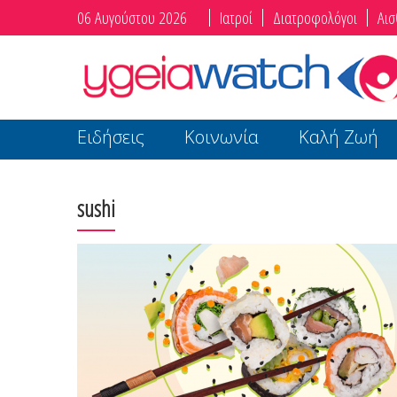
06 Αυγούστου 2026
Ιατροί
Διατροφολόγοι
Αισ
Ειδήσεις
Κοινωνία
Καλή Ζωή
sushi