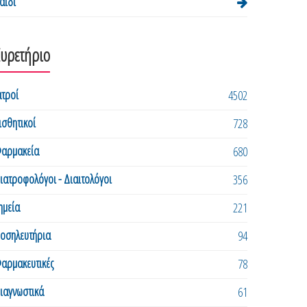
αιδί
Ευρετήριο
ατροί
4502
ισθητικοί
728
αρμακεία
680
ιατροφολόγοι - Διαιτολόγοι
356
ημεία
221
οσηλευτήρια
94
αρμακευτικές
78
ιαγνωστικά
61