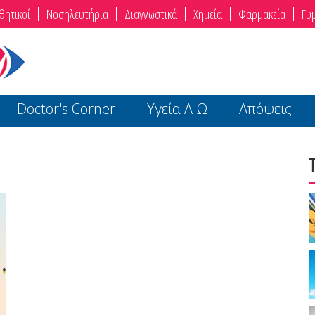
θητικοί
Νοσηλευτήρια
Διαγνωστικά
Χημεία
Φαρμακεία
Γυ
Doctor's Corner
Υγεία Α-Ω
Απόψεις