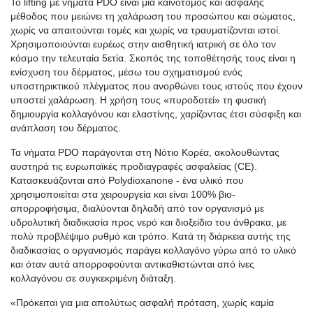
Το lifting με νήματα PDO είναι μια καινοτόμος και ασφαλής
μέθοδος που μειώνει τη χαλάρωση του προσώπου και σώματος,
χωρίς να απαιτούνται τομές και χωρίς να τραυματίζονται ιστοί.
Χρησιμοποιούνται ευρέως στην αισθητική ιατρική σε όλο τον
κόσμο την τελευταία 5ετία. Σκοπός της τοποθέτησής τους είναι η
ενίσχυση του δέρματος, μέσω του σχηματισμού ενός
υποστηρικτικού πλέγματος που ανορθώνει τους ιστούς που έχουν
υποστεί χαλάρωση. Η χρήση τους «πυροδοτεί» τη φυσική
δημιουργία κολλαγόνου και ελαστίνης, χαρίζοντας έτσι σύσφιξη και
ανάπλαση του δέρματος.
Τα νήματα PDO παράγονται στη Νότιο Κορέα, ακολουθώντας
αυστηρά τις ευρωπαϊκές προδιαγραφές ασφαλείας (CE).
Κατασκευάζονται από Polydioxanone - ένα υλικό που
χρησιμοποιείται στα χειρουργεία και είναι 100% βιο-
απορροφήσιμα, διαλύονται δηλαδή από τον οργανισμό με
υδρολυτική διαδικασία προς νερό και διοξείδιο του άνθρακα, με
πολύ προβλέψιμο ρυθμό και τρόπο. Κατά τη διάρκεια αυτής της
διαδικασίας ο οργανισμός παράγει κολλαγόνο γύρω από το υλικό
και όταν αυτά απορροφούνται αντικαθιστώνται από ίνες
κολλαγόνου σε συγκεκριμένη διάταξη.
«Πρόκειται για μια απολύτως ασφαλή πρόταση, χωρίς καμία