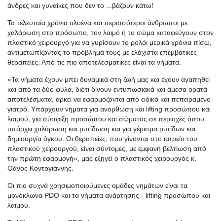
άνδρες και γυναίκες που δεν το ...βάζουν κάτω!
Τα τελευταία χρόνια ολοένα και περισσότεροι άνθρωποι με
χαλάρωση στο πρόσωπο, τον λαιμό ή το σώμα καταφεύγουν στον
πλαστικό χειρουργό για να γυρίσουν το ρολόι μερικά χρόνια πίσω,
αντιμετωπίζοντας το πρόβλημά τους με ελάχιστα επεμβατικές
θεραπείες. Από τις πιο αποτελεσματικές είναι τα νήματα.
«Τα νήματα έχουν μπει δυναμικά στη ζωή μας και έχουν αγαπηθεί
και από τα δύο φύλα, διότι δίνουν εντυπωσιακά και άμεσα ορατά
αποτελέσματα, αρκεί να εφαρμόζονται από ειδικό και πεπειραμένο
γιατρό. Υπάρχουν νήματα για ανόρθωση και lifting προσώπου και
λαιμού, για σύσφιξη προσώπου και σώματος σε περιοχές όπου
υπάρχει χαλάρωση και ρυτίδωση και για γέμισμα ρυτίδων και
δημιουργία όγκου. Οι θεραπείες, που γίνονται στο ιατρείο του
πλαστικού χειρουργού, είναι σύντομες, με εμφανή βελτίωση από
την πρώτη εφαρμογή», μας εξηγεί ο πλαστικός χειρουργός κ.
Θάνος Κοντογιάννης.
Οι πιο συχνά χρησιμοποιούμενες ομάδες νημάτων είναι τα
μονόκλωνα PDO και τα νήματα ανάρτησης - lifting προσώπου και
λαιμού.