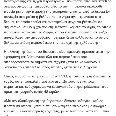
Κοντογιάννης και εξηγεί περαιτέρω: «Ξεκινώντας από ένα σταθερό
σημείο, όπως π.χ. μπροστά από το αυτί, η βελόνα ακολουθεί
πορεία μέχρι την περιοχή της χαλάρωσης, κάτω από το δέρμα Εν
συνεχεία αφαιρείται η βελόνα και το νήμα αγκιστρώνεται στο
δέρμα, το οποίο τραβά και ανασηκώνει μέχρι να βελτιωθεί σε
σημαντικό βαθμό η χαλάρωση. Κατόπιν κόβεται το νήμα, το οποίο
παραμένει κάτω από το δέρμα, όπου και απορροφάται σε 2-2,5
μήνες. Κατά την απορρόφηση σχηματίζεται κολλαγόνο, το οποίο
βελτιώνει ακόμη περισσότερο την περιοχή της χαλάρωσης».
Η αλλαγή της όψης του δέρματος είναι εμφανής αμέσως μετά την
εφαρμογή και βελτιώνεται όλο και περισσότερο όσο
απορροφούνται τα νήματα και σχηματίζεται το κολλαγόνο. Η
διάρκεια του αποτελέσματος υπολογίζεται σε 1-1,5 χρόνο.
Όπως συμβαίνει και με τα νήματα PDO, η τοποθέτηση δεν απαιτεί
τομές, ούτε προκαλεί παρενέργειες. Ωστόσο, σε κάποια
περιστατικά, ενδεχομένως να εμφανιστούν μικροί μώλωπες, που
όμως υποχωρούν εντός 48 ωρών.
«Με την ολοκλήρωση της θεραπείας δίνονται οδηγίες, καθώς
πρέπει να αποφεύγεται η επιβάρυνση της περιοχής με σκληρές
τροφές, με οδοντιατρικές εργασίες, με ταλαιπωρία κατά τον ύπνο