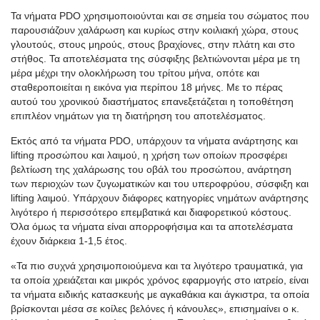
Τα νήματα PDO χρησιμοποιούνται και σε σημεία του σώματος που
παρουσιάζουν χαλάρωση και κυρίως στην κοιλιακή χώρα, στους
γλουτούς, στους μηρούς, στους βραχίονες, στην πλάτη και στο
στήθος. Τα αποτελέσματα της σύσφιξης βελτιώνονται μέρα με τη
μέρα μέχρι την ολοκλήρωση του τρίτου μήνα, οπότε και
σταθεροποιείται η εικόνα για περίπου 18 μήνες. Με το πέρας
αυτού του χρονικού διαστήματος επανεξετάζεται η τοποθέτηση
επιπλέον νημάτων για τη διατήρηση του αποτελέσματος.
Εκτός από τα νήματα PDO, υπάρχουν τα νήματα ανάρτησης και
lifting προσώπου και λαιμού, η χρήση των οποίων προσφέρει
βελτίωση της χαλάρωσης του οβάλ του προσώπου, ανάρτηση
των περιοχών των ζυγωματικών και του υπεροφρύου, σύσφιξη και
lifting λαιμού. Υπάρχουν διάφορες κατηγορίες νημάτων ανάρτησης
λιγότερο ή περισσότερο επεμβατικά και διαφορετικού κόστους.
Όλα όμως τα νήματα είναι απορροφήσιμα και τα αποτελέσματα
έχουν διάρκεια 1-1,5 έτος.
«Τα πιο συχνά χρησιμοποιούμενα και τα λιγότερο τραυματικά, για
τα οποία χρειάζεται και μικρός χρόνος εφαρμογής στο ιατρείο, είναι
τα νήματα ειδικής κατασκευής με αγκαθάκια και άγκιστρα, τα οποία
βρίσκονται μέσα σε κοίλες βελόνες ή κάνουλες», επισημαίνει ο κ.