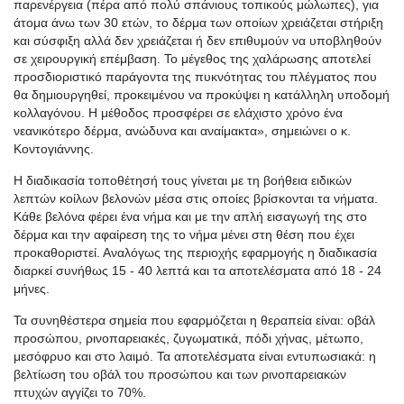
παρενέργεια (πέρα από πολύ σπάνιους τοπικούς μώλωπες), για
άτομα άνω των 30 ετών, το δέρμα των οποίων χρειάζεται στήριξη
και σύσφιξη αλλά δεν χρειάζεται ή δεν επιθυμούν να υποβληθούν
σε χειρουργική επέμβαση. Το μέγεθος της χαλάρωσης αποτελεί
προσδιοριστικό παράγοντα της πυκνότητας του πλέγματος που
θα δημιουργηθεί, προκειμένου να προκύψει η κατάλληλη υποδομή
κολλαγόνου. Η μέθοδος προσφέρει σε ελάχιστο χρόνο ένα
νεανικότερο δέρμα, ανώδυνα και αναίμακτα», σημειώνει ο κ.
Κοντογιάννης.
Η διαδικασία τοποθέτησή τους γίνεται με τη βοήθεια ειδικών
λεπτών κοίλων βελονών μέσα στις οποίες βρίσκονται τα νήματα.
Κάθε βελόνα φέρει ένα νήμα και με την απλή εισαγωγή της στο
δέρμα και την αφαίρεση της το νήμα μένει στη θέση που έχει
προκαθοριστεί. Αναλόγως της περιοχής εφαρμογής η διαδικασία
διαρκεί συνήθως 15 - 40 λεπτά και τα αποτελέσματα από 18 - 24
μήνες.
Τα συνηθέστερα σημεία που εφαρμόζεται η θεραπεία είναι: οβάλ
προσώπου, ρινοπαρειακές, ζυγωματικά, πόδι χήνας, μέτωπο,
μεσόφρυο και στο λαιμό. Τα αποτελέσματα είναι εντυπωσιακά: η
βελτίωση του οβάλ του προσώπου και των ρινοπαρειακών
πτυχών αγγίζει το 70%.