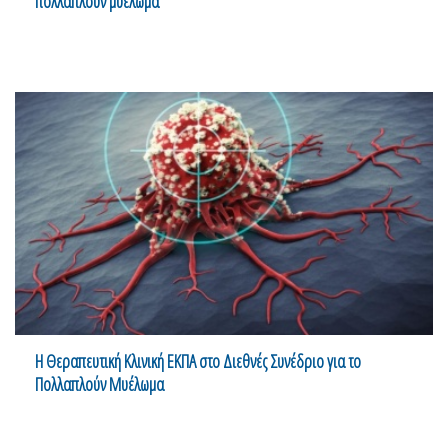
πολλαπλούν μυέλωμα
Η Θεραπευτική Κλινική ΕΚΠΑ στο Διεθνές Συνέδριο για το
Πολλαπλούν Μυέλωμα