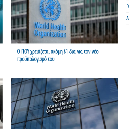
Γ
Α
Ο ΠΟΥ χρειάζεται ακόμη $1 δισ. για τον νέο
προϋπολογισμό του