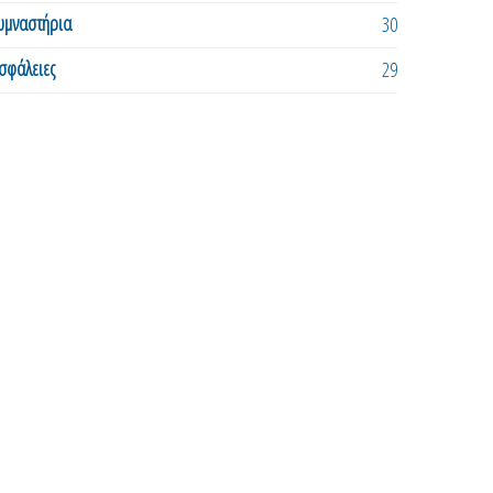
υμναστήρια
30
σφάλειες
29