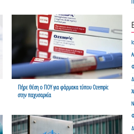
Π
Ι
Α
Φ
Δ
Πήρε θέση ο ΠΟΥ για φάρμακα τύπου Ozempic
Χ
στην παχυσαρκία
Ν
Φ
Δ