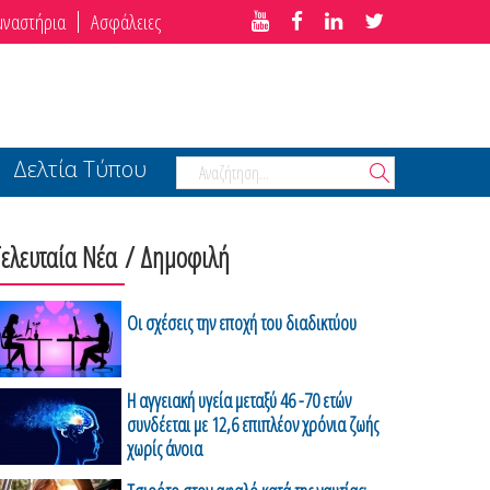
μναστήρια
Ασφάλειες
Δελτία Τύπου
Τελευταία Νέα
/ Δημοφιλή
Οι σχέσεις την εποχή του διαδικτύου
H αγγειακή υγεία μεταξύ 46 -70 ετών
συνδέεται με 12,6 επιπλέον χρόνια ζωής
χωρίς άνοια