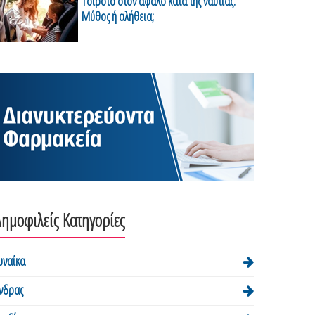
Τσιρότο στον αφαλό κατά της ναυτίας:
Μύθος ή αλήθεια;
ημοφιλείς Κατηγορίες
υναίκα
νδρας