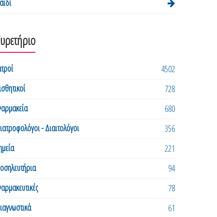
αιδί
Ευρετήριο
ατροί
4502
ισθητικοί
728
αρμακεία
680
ιατροφολόγοι - Διαιτολόγοι
356
ημεία
221
οσηλευτήρια
94
αρμακευτικές
78
ιαγνωστικά
61