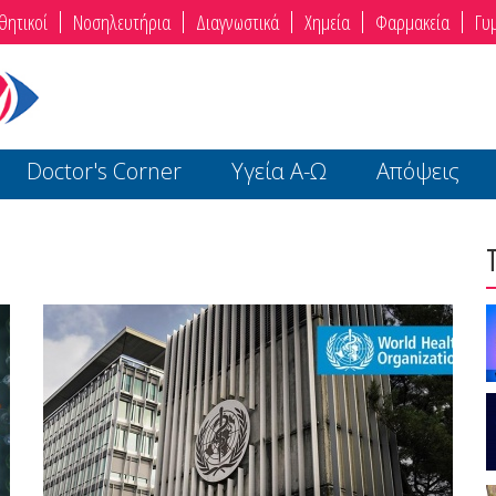
θητικοί
Νοσηλευτήρια
Διαγνωστικά
Χημεία
Φαρμακεία
Γυ
Doctor's Corner
Υγεία Α-Ω
Απόψεις