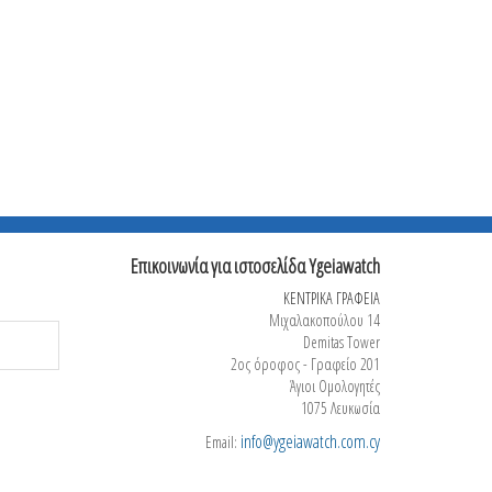
Επικοινωνία για ιστοσελίδα Ygeiawatch
ΚΕΝΤΡΙΚΑ ΓΡΑΦΕΙΑ
Μιχαλακοπούλου 14
Demitas Tower
2ος όροφος - Γραφείο 201
Άγιοι Ομολογητές
1075 Λευκωσία
info@ygeiawatch.com.cy
Email: