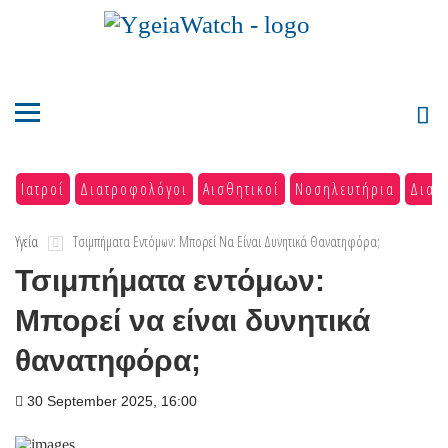
Ιατροί
Διατροφολόγοι
Αισθητικοί
Νοσηλευτήρια
Διαγ
Υγεία
Τσιμπήματα Εντόμων: Μπορεί Να Είναι Δυνητικά Θανατηφόρα;
Τσιμπήματα εντόμων:
Μπορεί να είναι δυνητικά
θανατηφόρα;
30 September 2025, 16:00