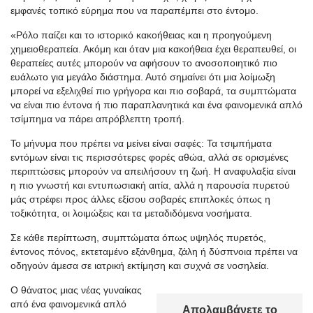
εμφανές τοπικό εύρημα που να παραπέμπει στο έντομο.
«Ρόλο παίζει και το ιστορικό κακοήθειας και η προηγούμενη
χημειοθεραπεία. Ακόμη και όταν μια κακοήθεια έχει θεραπευθεί, οι
θεραπείες αυτές μπορούν να αφήσουν το ανοσοποιητικό πιο
ευάλωτο για μεγάλο διάστημα. Αυτό σημαίνει ότι μια λοίμωξη
μπορεί να εξελιχθεί πιο γρήγορα και πιο σοβαρά, τα συμπτώματα
να είναι πιο έντονα ή πιο παραπλανητικά και ένα φαινομενικά απλό
τσίμπημα να πάρει απρόβλεπτη τροπή.
Το μήνυμα που πρέπει να μείνει είναι σαφές: Τα τσιμπήματα
εντόμων είναι τις περισσότερες φορές αθώα, αλλά σε ορισμένες
περιπτώσεις μπορούν να απειλήσουν τη ζωή. Η αναφυλαξία είναι
η πιο γνωστή και εντυπωσιακή αιτία, αλλά η παρουσία πυρετού
μάς στρέφει προς άλλες εξίσου σοβαρές επιπλοκές όπως η
τοξικότητα, οι λοιμώξεις και τα μεταδιδόμενα νοσήματα.
Σε κάθε περίπτωση, συμπτώματα όπως υψηλός πυρετός,
έντονος πόνος, εκτεταμένο εξάνθημα, ζάλη ή δύσπνοια πρέπει να
οδηγούν άμεσα σε ιατρική εκτίμηση και συχνά σε νοσηλεία.
Ο θάνατος μιας νέας γυναίκας
από ένα φαινομενικά απλό
Απολαμβάνετε το