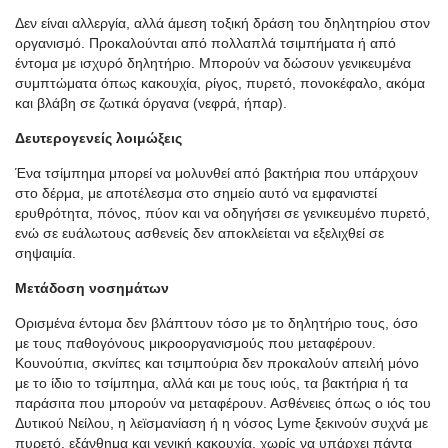
Δεν είναι αλλεργία, αλλά άμεση τοξική δράση του δηλητηρίου στον
οργανισμό. Προκαλούνται από πολλαπλά τσιμπήματα ή από
έντομα με ισχυρό δηλητήριο. Μπορούν να δώσουν γενικευμένα
συμπτώματα όπως κακουχία, ρίγος, πυρετό, πονοκέφαλο, ακόμα
και βλάβη σε ζωτικά όργανα (νεφρά, ήπαρ).
Δευτερογενείς λοιμώξεις
Ένα τσίμπημα μπορεί να μολυνθεί από βακτήρια που υπάρχουν
στο δέρμα, με αποτέλεσμα στο σημείο αυτό να εμφανιστεί
ερυθρότητα, πόνος, πύον και να οδηγήσει σε γενικευμένο πυρετό,
ενώ σε ευάλωτους ασθενείς δεν αποκλείεται να εξελιχθεί σε
σηψαιμία.
Μετάδοση νοσημάτων
Ορισμένα έντομα δεν βλάπτουν τόσο με το δηλητήριο τους, όσο
με τους παθογόνους μικροοργανισμούς που μεταφέρουν.
Κουνούπια, σκνίπες και τσιμπούρια δεν προκαλούν απειλή μόνο
με το ίδιο το τσίμπημα, αλλά και με τους ιούς, τα βακτήρια ή τα
παράσιτα που μπορούν να μεταφέρουν. Ασθένειες όπως ο ιός του
Δυτικού Νείλου, η λεϊσμανίαση ή η νόσος Lyme ξεκινούν συχνά με
πυρετό, εξάνθημα και γενική κακουχία, χωρίς να υπάρχει πάντα