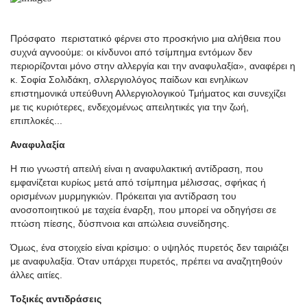
Πρόσφατο περιστατικό φέρνει στο προσκήνιο μια αλήθεια που
συχνά αγνοούμε: οι κίνδυνοι από τσίμπημα εντόμων δεν
περιορίζονται μόνο στην αλλεργία και την αναφυλαξία», αναφέρει η
κ. Σοφία Σολιδάκη, σλλεργιολόγος παίδων και ενηλίκων
επιστημονικά υπεύθυνη Αλλεργιολογικού Τμήματος και συνεχίζει
με τις κυριότερες, ενδεχομένως απειλητικές για την ζωή,
επιπλοκές...
Αναφυλαξία
Η πιο γνωστή απειλή είναι η αναφυλακτική αντίδραση, που
εμφανίζεται κυρίως μετά από τσίμπημα μέλισσας, σφήκας ή
ορισμένων μυρμηγκιών. Πρόκειται για αντίδραση του
ανοσοποιητικού με ταχεία έναρξη, που μπορεί να οδηγήσει σε
πτώση πίεσης, δύσπνοια και απώλεια συνείδησης.
Όμως, ένα στοιχείο είναι κρίσιμο: ο υψηλός πυρετός δεν ταιριάζει
με αναφυλαξία. Όταν υπάρχει πυρετός, πρέπει να αναζητηθούν
άλλες αιτίες.
Τοξικές αντιδράσεις