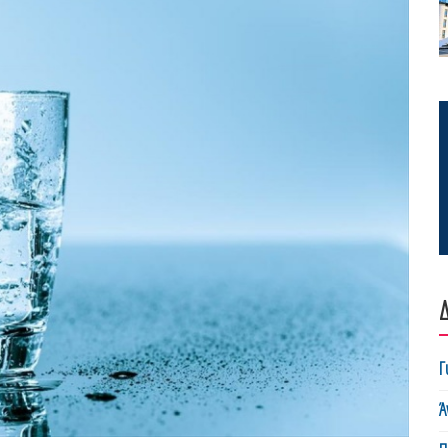
Δ
Γ
Ά