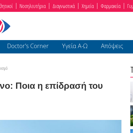
θητικοί
Νοσηλευτήρια
Διαγνωστικά
Χημεία
Φαρμακεία
Γυ
Doctor's Corner
Υγεία Α-Ω
Απόψεις
νισμό
νο: Ποια η επίδρασή του