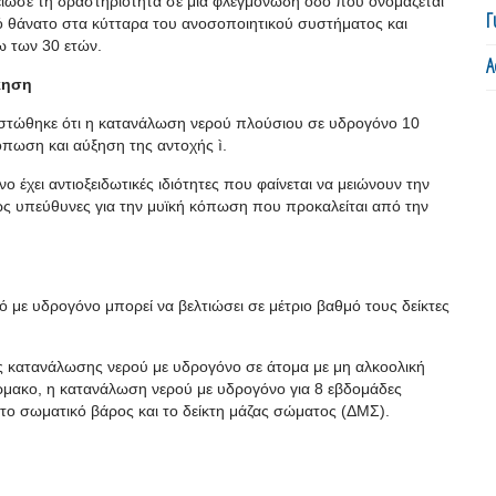
είωσε τη δραστηριότητα σε μια φλεγμονώδη οδό που ονομάζεται
Γ
ό θάνατο στα κύτταρα του ανοσοποιητικού συστήματος και
ω των 30 ετών.
Α
κηση
πιστώθηκε ότι η κατανάλωση νερού πλούσιου σε υδρογόνο 10
κόπωση και αύξηση της αντοχής
ì.
 έχει αντιοξειδωτικές ιδιότητες που φαίνεται να μειώνουν την
θως υπεύθυνες για την μυϊκή κόπωση που προκαλείται από την
με υδρογόνο μπορεί να βελτιώσει σε μέτριο βαθμό τους δείκτες
ης κατανάλωσης νερού με υδρογόνο σε άτομα με μη αλκοολική
άρμακο, η κατανάλωση νερού με υδρογόνο για 8 εβδομάδες
στο σωματικό βάρος και το δείκτη μάζας σώματος (ΔΜΣ).