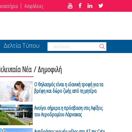
μναστήρια
Ασφάλειες
Δελτία Τύπου
Τελευταία Νέα
/ Δημοφιλή
Ο θηλασμός είναι η ιδανική τροφή για τα
βρέφη και δώρο ζωής από τη μητέρα
Ανοίγει σήμερα η πρόσβαση στις Αφίξεις
του Αεροδρομίου Λάρνακας
Αντιδράσεις για νέο μέλος στο ΔΣ της Cyta