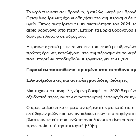
Το νερό πλούσιο σε υδρογόνο, ή απλώς
«
νερό με υδρογ
Ορισμένες έρευνες έχουν οδηγήσει στο συμπέρασμα ότι η
υγεία.
Όπως αναφέρεται σε μια ανασκόπηση του 2024, το ν
αέριο υδρογόνο υπό πίεση. Επειδή τα μόρια υδρογόνου ε
διάλυμα πλούσιο σε υδρογόνο.
Η έρευνα σχετικά με τις συνέπειες του νερού με υδρογόν
πρώτες έρευνες καταλήγουν στο συμπέρασμα ότι το νερό μ
που μπορεί να αποδειχθούν ευεργετικές για την υγεία.
Παρακάτω παρατίθενται ορισμένα από τα πιθανά οφ
1.Αντιοξειδωτικές και αντιφλεγμονώδεις ιδιότητες
Μια τυχαιοποιημένη ελεγχόμενη δοκιμή του 2020 διερεύν
οξειδωτικό στρες και την ανοσοποιητική λειτουργία σε υγιε
Ο όρος
«
οξειδωτικό στρες
»
αναφέρεται σε μια κατάστασ
ελεύθερων ριζών και των αντιοξειδωτικών που παράγει ο 
βλάπτουν τα κύτταρα, ενώ τα αντιοξειδωτικά είναι ουσίες
προστασία από την κυτταρική βλάβη.