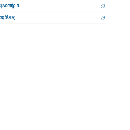
υμναστήρια
30
σφάλειες
29