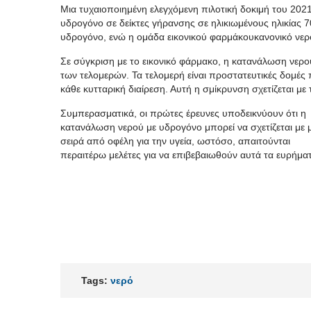
Μια τυχαιοποιημένη ελεγχόμενη πιλοτική δοκιμή του 202
υδρογόνο σε δείκτες γήρανσης σε ηλικιωμένους ηλικίας 
υδρογόνο, ενώ η ομάδα εικονικού
φαρμάκουκανονικό
νερ
Σε σύγκριση με το εικονικό φάρμακο, η κατανάλωση νερ
των
τελομερών
. Τα
τελομερή
είναι προστατευτικές δομές
κάθε κυτταρική διαίρεση. Αυτή η σμίκρυνση σχετίζεται με τ
Συμπερασματικά, οι πρώτες έρευνες υποδεικνύουν ότι η
κατανάλωση νερού με υδρογόνο μπορεί να σχετίζεται με 
σειρά από οφέλη για την υγεία, ωστόσο, απαιτούνται
περαιτέρω μελέτες για να επιβεβαιωθούν αυτά τα ευρήμα
Tags:
νερό