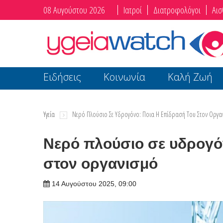
08 Αυγούστου 2026
Ιατροί
Διατροφολόγοι
Αισ
Ειδήσεις
Κοινωνία
Καλή Ζωή
Υγεία
Nερό Πλούσιο Σε Υδρογόνο: Ποια Η Επίδρασή Του Στον Οργα
Nερό πλούσιο σε υδρογό
στον οργανισμό
14 Αυγούστου 2025, 09:00