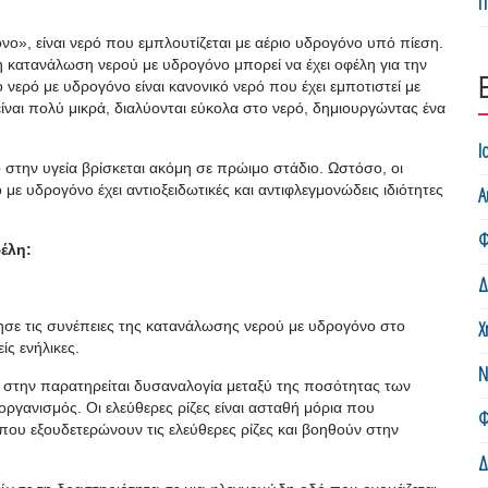
Π
όνο
»,
είναι νερό που εμπλουτίζεται με αέριο υδρογόνο υπό πίεση.
 κατανάλωση νερού με υδρογόνο μπορεί να έχει οφέλη για την
ερό με υδρογόνο είναι κανονικό νερό που έχει εμποτιστεί με
ίναι πολύ μικρά, διαλύονται εύκολα στο νερό, δημιουργώντας ένα
Ι
ο στην υγεία βρίσκεται ακόμη σε πρώιμο στάδιο. Ωστόσο
, οι
ε υδρογόνο έχει αντιοξειδωτικές και αντιφλεγμονώδεις ιδιότητες
Α
Φ
έλη:
Δ
Χ
ησε τις συνέπειες της κατανάλωσης νερού με υδρογόνο στο
ίς ενήλικες.
Ν
η στην παρατηρείται δυσαναλογία μεταξύ της ποσότητας των
οργανισμός. Οι ελεύθερες ρίζες είναι ασταθή μόρια που
Φ
 που εξουδετερώνουν τις ελεύθερες ρίζες και βοηθούν στην
Δ