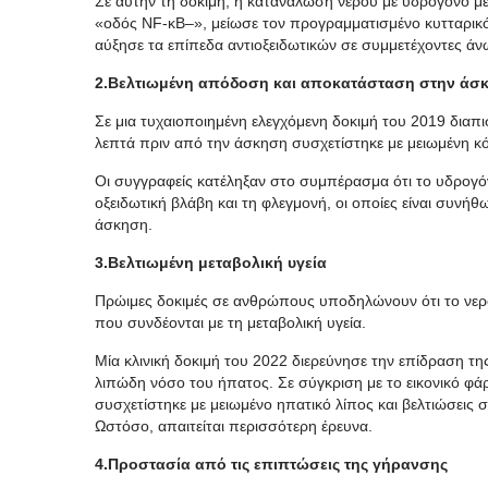
Σε αυτήν τη δοκιμή, η κατανάλωση νερού με υδρογόνο μ
«
οδός NF
‑
κB
–
»,
μείωσε τον προγραμματισμένο κυτταρικ
αύξησε τα επίπεδα αντιοξειδωτικών σε συμμετέχοντες άν
2.Βελτιωμένη απόδοση και αποκατάσταση στην άσ
Σε μια τυχαιοποιημένη ελεγχόμενη δοκιμή του 2019 δια
λεπτά πριν από την άσκηση συσχετίστηκε με μειωμένη 
Οι συγγραφείς κατέληξαν στο συμπέρασμα ότι το υδρογόνο
οξειδωτική βλάβη και τη φλεγμονή, οι οποίες είναι συνή
άσκηση.
3.Βελτιωμένη μεταβολική υγεία
Πρώιμες δοκιμές σε ανθρώπους υποδηλώνουν ότι το νερό 
που συνδέονται με τη μεταβολική υγεία.
Μία κλινική δοκιμή του 2022 διερεύνησε την επίδραση τ
λιπώδη νόσο του ήπατος. Σε σύγκριση με το εικονικό φ
συσχετίστηκε με μειωμένο ηπατικό λίπος και βελτιώσεις 
Ωστόσο, απαιτείται περισσότερη έρευνα.
4.Προστασία από τις επιπτώσεις της γήρανσης