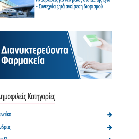
- Συντεχνία ζητά αναίρεση διορισμού
ημοφιλείς Κατηγορίες
υναίκα
νδρας