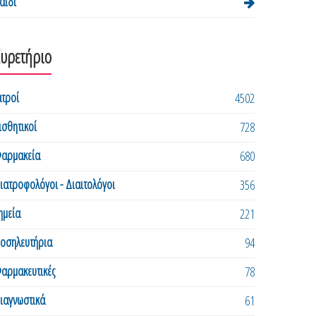
αιδί
Ευρετήριο
ατροί
4502
ισθητικοί
728
αρμακεία
680
ιατροφολόγοι - Διαιτολόγοι
356
ημεία
221
οσηλευτήρια
94
αρμακευτικές
78
ιαγνωστικά
61