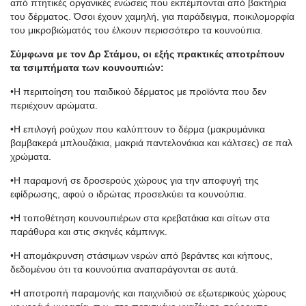
από πτητικές οργανικές ενώσεις που εκπέμπονται από βακτήρια
του δέρματος. Όσοι έχουν χαμηλή, για παράδειγμα, ποικιλομορφία
του μικροβιώματός του έλκουν περισσότερο τα κουνούπια.
Σύμφωνα με τον Δρ Στάμου, οι εξής πρακτικές αποτρέπουν
τα τσιμπήματα των κουνουπιών:
•
Η περιποίηση του παιδικού δέρματος με προϊόντα που δεν
περιέχουν αρώματα.
•
Η επιλογή ρούχων που καλύπτουν το δέρμα (μακρυμάνικα
βαμβακερά μπλουζάκια, μακριά παντελονάκια και κάλτσες) σε παλ
χρώματα.
•
Η παραμονή σε δροσερούς χώρους για την αποφυγή της
εφίδρωσης, αφού ο ιδρώτας προσελκύει τα κουνούπια.
•
Η τοποθέτηση κουνουπιέρων στα κρεβατάκια και σίτων στα
παράθυρα και στις σκηνές κάμπινγκ.
•
Η απομάκρυνση στάσιμων νερών από βεράντες και κήπους,
δεδομένου ότι τα κουνούπια αναπαράγονται σε αυτά.
•
Η αποτροπή παραμονής και παιχνιδιού σε εξωτερικούς χώρους