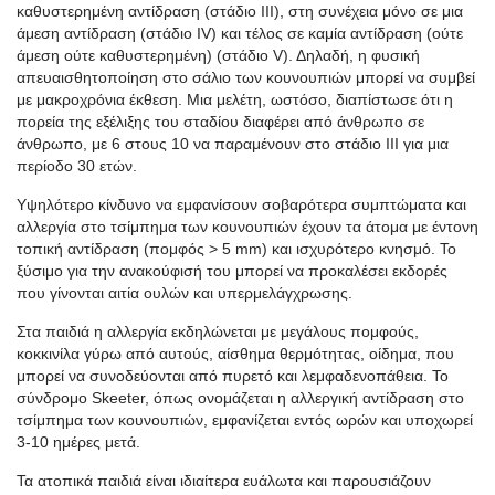
καθυστερημένη αντίδραση (στάδιο III), στη συνέχεια μόνο σε μια
άμεση αντίδραση (στάδιο IV) και τέλος σε καμία αντίδραση (ούτε
άμεση ούτε καθυστερημένη) (στάδιο V). Δηλαδή, η φυσική
απευαισθητοποίηση στο σάλιο των κουνουπιών μπορεί να συμβεί
με μακροχρόνια έκθεση. Μια μελέτη, ωστόσο, διαπίστωσε ότι η
πορεία της εξέλιξης του σταδίου διαφέρει από άνθρωπο σε
άνθρωπο, με 6 στους 10 να παραμένουν στο στάδιο III για μια
περίοδο 30 ετών.
Υψηλότερο κίνδυνο να εμφανίσουν σοβαρότερα συμπτώματα και
αλλεργία στο τσίμπημα των κουνουπιών έχουν τα άτομα με έντονη
τοπική αντίδραση (πομφός > 5 mm) και ισχυρότερο κνησμό. Το
ξύσιμο για την ανακούφισή του μπορεί να προκαλέσει εκδορές
που γίνονται αιτία ουλών και υπερμελάγχρωσης.
Στα παιδιά η αλλεργία εκδηλώνεται με μεγάλους πομφούς,
κοκκινίλα γύρω από αυτούς, αίσθημα θερμότητας, οίδημα, που
μπορεί να συνοδεύονται από πυρετό και λεμφαδενοπάθεια. Το
σύνδρομο Skeeter, όπως ονομάζεται η αλλεργική αντίδραση στο
τσίμπημα των κουνουπιών, εμφανίζεται εντός ωρών και υποχωρεί
3-10 ημέρες μετά.
Τα ατοπικά παιδιά είναι ιδιαίτερα ευάλωτα και παρουσιάζουν