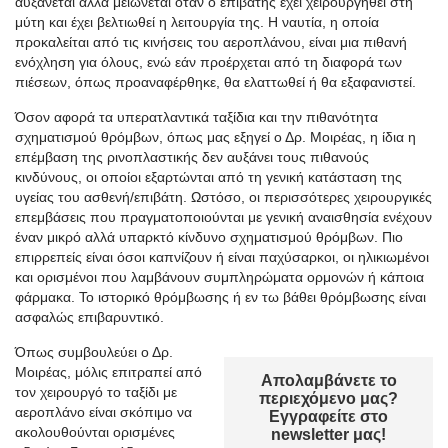
αυξάνεται αλλά μειώνεται όταν ο επιβάτης έχει χειρουργηθεί στη
μύτη και έχει βελτιωθεί η λειτουργία της. Η ναυτία, η οποία
προκαλείται από τις κινήσεις του αεροπλάνου, είναι μια πιθανή
ενόχληση για όλους, ενώ εάν προέρχεται από τη διαφορά των
πιέσεων, όπως προαναφέρθηκε, θα ελαττωθεί ή θα εξαφανιστεί.
Όσον αφορά τα υπερατλαντικά ταξίδια και την πιθανότητα
σχηματισμού θρόμβων, όπως μας εξηγεί ο Δρ. Μοιρέας, η ίδια η
επέμβαση της ρινοπλαστικής δεν αυξάνει τους πιθανούς
κινδύνους, οι οποίοι εξαρτώνται από τη γενική κατάσταση της
υγείας του ασθενή/επιβάτη. Ωστόσο, οι περισσότερες χειρουργικές
επεμβάσεις που πραγματοποιούνται με γενική αναισθησία ενέχουν
έναν μικρό αλλά υπαρκτό κίνδυνο σχηματισμού θρόμβων. Πιο
επιρρεπείς είναι όσοι καπνίζουν ή είναι παχύσαρκοι, οι ηλικιωμένοι
και ορισμένοι που λαμβάνουν συμπληρώματα ορμονών ή κάποια
φάρμακα. Το ιστορικό θρόμβωσης ή εν τω βάθει θρόμβωσης είναι
ασφαλώς επιβαρυντικό.
Όπως συμβουλεύει ο Δρ.
Μοιρέας, μόλις επιτραπεί από
Απολαμβάνετε το
τον χειρουργό το ταξίδι με
περιεχόμενο μας?
αεροπλάνο είναι σκόπιμο να
Εγγραφείτε στο
ακολουθούνται ορισμένες
newsletter μας!