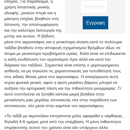
οδηγίες. Για παράδειγμα, η
χρήση λιπαντικής ρινικής
αλοιφής, ρινικών σπρέι και η
μάσηση τσίχλας βοηθούν στη
λίπανση, την αποσυμφόρηση
και την καλύτερη λειτουργία της
μύτης και αυτιών. Η βάδιση
μέσα στο αεροσκάφος και η γενικότερη κίνηση κατά το πολύωρα
ταξίδια βοηθούν στην αποφυγή σχηματισμού θρόμβων ιδίως σε
άτομα με γενικότερα προβλήματα υγείας. Καλό είναι να επιδιώκεται
η καλή ενυδάτωση του οργανισμού πριν αλλά και κατά την
διάρκεια του ταξιδιού. Σημαντικό είναι επίσης ο χειρουργημένος
ασθενής να μη σηκώσει τις χειραποσκευές για τοποθέτησή τους
στις ειδικές θέσεις μέσα στο αεροσκάφος. Η απαγόρευση αυτή
ισχύει φυσικά γενικά, αφού η άρση μεγάλου βάρους μπορεί να
αυξήσει την αρτηριακή πίεση και την πιθανότητα ρινορραγίας. Γι’
αυτό συστήνεται να ζητηθεί κάποια μικρή βοήθεια στην
μετακίνηση μιας μεγάλης αποσκευής είτε στην παράδοση των
αποσκευών, είτε μέσα στην καμπίνα του αεροσκάφους.
«Το ταξίδι με αεροπλάνο επιτρέπεται μόλις αφαιρεθεί ο νάρθηκας,
δηλαδή 4-6 ημέρες μετά από την επέμβαση. Η μόνη πιθανότητα
επιμήκυνσης αυτού του χρόνου είναι εάν υπάρχουν άλλα