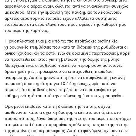
να γίνει σε μεγάλης διάρκειας πτήσεις και όταν στο συγκεκριμένο
αεροπλάνο ο αέρας ανακυκλώνεται αντί να ανανεώνεται συνεχώς
με καθαρό. Μετά την εμφάνιση της πανδημίας του κορωνοϊού
αρκετές αεροπορικές εταιρείες έχουν αλλάξει τα συστήματα
εξαερισμού στα αεροπλάνα τους προς όφελος της καθαρότητας
του αέρα της καμπίνας.
Η ρινοπλαστική είναι μια από τις πιο περίπλοκες αισθητικές
χειρουργικές επεμβάσεις που κατά τη διάρκειά της ρυθμίζονται οι
ρινικοί χόνδροι και τα οστά, ενώ σε ορισμένες περιπτώσεις μπορεί
να προστεθεί και ιστός για τη βελτίωση της δομής της μύτης.
Μετεγχειρητικά, οι ασθενείς πρέπει να περιορίσουν τις έντονες
δραστηριότητες, προκειμένου να επιταχυνθεί η περίοδος
ανάρρωσης. Αυτό σημαίνει ότι πρέπει να αποφεύγεται η έντονη
σωματική δραστηριότητα για 10-14 ημέρες, χωρίς αυτό να
σημαίνει ότι ο ασθενής δεν επιτρέπεται να επιστρέψει στην
καθημερινότητά του από την επόμενη ημέρα του χειρουργείου.
Ορισμένοι επιβάτες κατά τη διάρκεια της πτήσης συχνά
αισθάνονται κάποια σχετική δυσφορία είτε στα αυτιά, είτε στο
πρόσωπό τους, λόγω διαφοράς της πίεσης του αέρα που υπάρχει
στο μέσο αυτί ή τους παραρρίνιους κόλπους τους και της πίεσης
της καμπίνας του αεροσκάφους. Αυτό το φαινόμενο όχι μόνο δεν