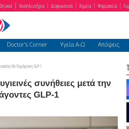
θητικοί
Νοσηλευτήρια
Διαγνωστικά
Χημεία
Φαρμακεία
Γυ
Doctor's Corner
Υγεία Α-Ω
Απόψεις
Θεραπείας Με Παράγοντες GLP-1
υγιεινές συνήθειες μετά την
άγοντες GLP-1