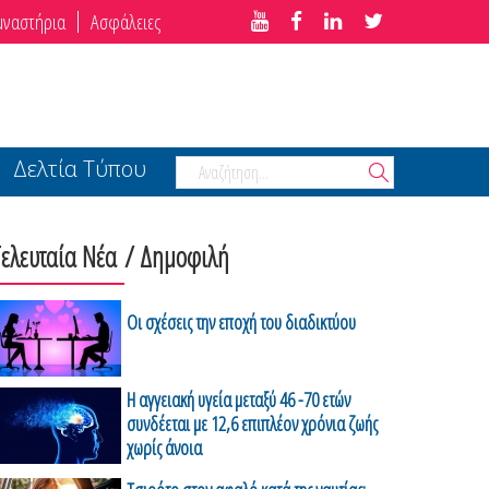
μναστήρια
Ασφάλειες
Δελτία Τύπου
Τελευταία Νέα
/ Δημοφιλή
Οι σχέσεις την εποχή του διαδικτύου
H αγγειακή υγεία μεταξύ 46 -70 ετών
συνδέεται με 12,6 επιπλέον χρόνια ζωής
χωρίς άνοια