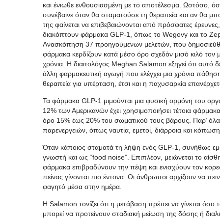
και ένιωθε ενθουσιασμένη με το αποτέλεσμα. Ωστόσο, όσο
συνέβαινε όταν θα σταματούσε τη θεραπεία και αν θα μπ
της φαίνεται να επιβεβαιώνονται από πρόσφατες έρευνες
διακόπτουν φάρμακα GLP-1, όπως το Wegovy και το Zep
Ανασκόπηση 37 προηγούμενων μελετών, που δημοσιεύθηκ
φάρμακα κερδίζουν κατά μέσο όρο σχεδόν μισό κιλό τον
χρόνια. Η διαιτολόγος Meghan Salamon εξηγεί ότι αυτό 
άλλη φαρμακευτική αγωγή που ελέγχει μια χρόνια πάθηση
θεραπεία για υπέρταση, έτσι και η παχυσαρκία επανέρχετ
Τα φάρμακα GLP-1 μιμούνται μια φυσική ορμόνη του οργα
12% των Αμερικανών έχει χρησιμοποιήσει τέτοια φάρμακα
όρο 15% έως 20% του σωματικού τους βάρους. Παρ’ όλα 
παρενεργειών, όπως ναυτία, εμετοί, διάρροια και κόπωσ
Όταν κάποιος σταματά τη λήψη ενός GLP-1, συνήθως εμφα
γνωστή και ως “food noise”. Επιπλέον, μειώνεται το αίσ
φάρμακα επιβραδύνουν την πέψη και ενισχύουν τον κορεσ
πείνας γίνονται πιο έντονα. Οι άνθρωποι αρχίζουν να πει
φαγητό μέσα στην ημέρα.
Η Salamon τονίζει ότι η μετάβαση πρέπει να γίνεται όσο 
μπορεί να προτείνουν σταδιακή μείωση της δόσης ή διαλ