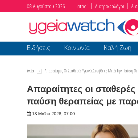
08 Αυγούστου 2026
Ιατροί
Διατροφολόγοι
Αισ
Ειδήσεις
Κοινωνία
Καλή Ζωή
Υγεία
Απαραίτητες Οι Σταθερές Υγιεινές Συνήθειες Μετά Την Παύση 
Απαραίτητες οι σταθερές 
παύση θεραπείας με παρ
13 Μαΐου 2026, 07:00