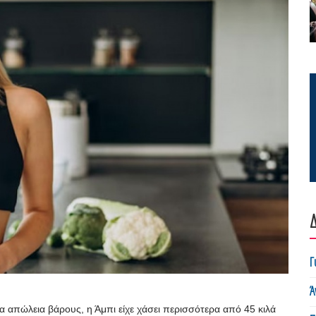
Δ
Γ
Ά
απώλεια βάρους, η Άμπι είχε χάσει περισσότερα από 45 κιλά