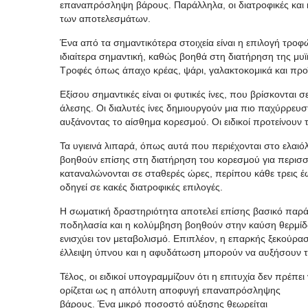
επαναπρόσληψη βάρους. Παράλληλα, οι διατροφικές και 
των αποτελεσμάτων.
Ένα από τα σημαντικότερα στοιχεία είναι η επιλογή τρο
ιδιαίτερα σημαντική, καθώς βοηθά στη διατήρηση της μυϊ
Τροφές όπως άπαχο κρέας, ψάρι, γαλακτοκομικά και προ
Εξίσου σημαντικές είναι οι φυτικές ίνες, που βρίσκονται
άλεσης. Οι διαλυτές ίνες δημιουργούν μια πιο παχύρρευ
αυξάνοντας το αίσθημα κορεσμού. Οι ειδικοί προτείνουν
Τα υγιεινά λιπαρά, όπως αυτά που περιέχονται στο ελαιό
βοηθούν επίσης στη διατήρηση του κορεσμού για περισσ
καταναλώνονται σε σταθερές ώρες, περίπου κάθε τρεις έ
οδηγεί σε κακές διατροφικές επιλογές.
Η σωματική δραστηριότητα αποτελεί επίσης βασικό παρά
ποδηλασία και η κολύμβηση βοηθούν στην καύση θερμίδω
ενισχύει τον μεταβολισμό. Επιπλέον, η επαρκής ξεκούρασ
έλλειψη ύπνου και η αφυδάτωση μπορούν να αυξήσουν τ
Τέλος, οι ειδικοί υπογραμμίζουν ότι η επιτυχία δεν πρέπει
ορίζεται ως η απόλυτη αποφυγή επαναπρόσληψης
βάρους. Ένα μικρό ποσοστό αύξησης θεωρείται