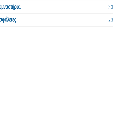
υμναστήρια
30
σφάλειες
29