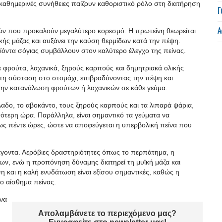
καθημερινές συνήθειες παίζουν καθοριστικό ρόλο στη διατήρηση
Γ
Α
φών που προκαλούν μεγαλύτερο κορεσμό. Η πρωτεΐνη θεωρείται
κής μάζας και αυξάνει την καύση θερμίδων κατά την πέψη.
ϊόντα σόγιας συμβάλλουν στον καλύτερο έλεγχο της πείνας.
 σε φρούτα, λαχανικά, ξηρούς καρπούς και δημητριακά ολικής
στη σύσταση στο στομάχι, επιβραδύνοντας την πέψη και
 την κατανάλωση φρούτων ή λαχανικών σε κάθε γεύμα.
λαδο, το αβοκάντο, τους ξηρούς καρπούς και τα λιπαρά ψάρια,
ότερη ώρα. Παράλληλα, είναι σημαντικό τα γεύματα να
ως πέντε ώρες, ώστε να αποφεύγεται η υπερβολική πείνα που
γοντα. Αερόβιες δραστηριότητες όπως το περπάτημα, η
ν, ενώ η προπόνηση δύναμης διατηρεί τη μυϊκή μάζα και
η και η καλή ενυδάτωση είναι εξίσου σημαντικές, καθώς η
ο αίσθημα πείνας.
 να
Απολαμβάνετε το περιεχόμενο μας?