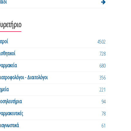
αιδί
Ευρετήριο
ατροί
4502
ισθητικοί
728
αρμακεία
680
ιατροφολόγοι - Διαιτολόγοι
356
ημεία
221
οσηλευτήρια
94
αρμακευτικές
78
ιαγνωστικά
61