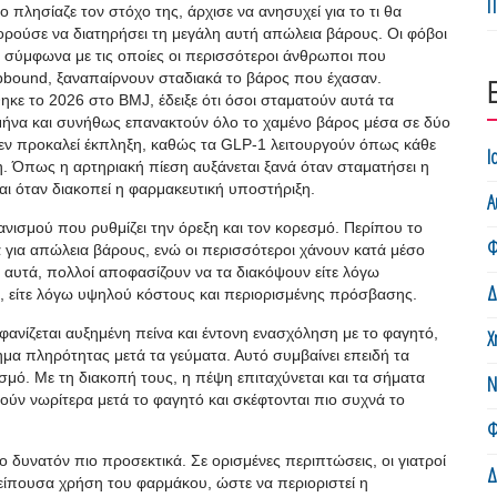
Π
 πλησίαζε τον στόχο της, άρχισε να ανησυχεί για το τι θα
ορούσε να διατηρήσει τη μεγάλη αυτή απώλεια βάρους. Οι φόβοι
, σύμφωνα με τις οποίες οι περισσότεροι άνθρωποι που
bound, ξαναπαίρνουν σταδιακά το βάρος που έχασαν.
ε το 2026 στο BMJ, έδειξε ότι όσοι σταματούν αυτά τα
 μήνα και συνήθως επανακτούν όλο το χαμένο βάρος μέσα σε δύο
δεν προκαλεί έκπληξη, καθώς τα GLP-1 λειτουργούν όπως κάθε
Ι
. Όπως η αρτηριακή πίεση αυξάνεται ξανά όταν σταματήσει η
αι όταν διακοπεί η φαρμακευτική υποστήριξη.
Α
νισμού που ρυθμίζει την όρεξη και τον κορεσμό. Περίπου το
Φ
 για απώλεια βάρους, ενώ οι περισσότεροι χάνουν κατά μέσο
αυτά, πολλοί αποφασίζουν να τα διακόψουν είτε λόγω
Δ
η, είτε λόγω υψηλού κόστους και περιορισμένης πρόσβασης.
νίζεται αυξημένη πείνα και έντονη ενασχόληση με το φαγητό,
Χ
θημα πληρότητας μετά τα γεύματα. Αυτό συμβαίνει επειδή τα
μό. Με τη διακοπή τους, η πέψη επιταχύνεται και τα σήματα
Ν
νούν νωρίτερα μετά το φαγητό και σκέφτονται πιο συχνά το
Φ
το δυνατόν πιο προσεκτικά. Σε ορισμένες περιπτώσεις, οι γιατροί
Δ
είπουσα χρήση του φαρμάκου, ώστε να περιοριστεί η