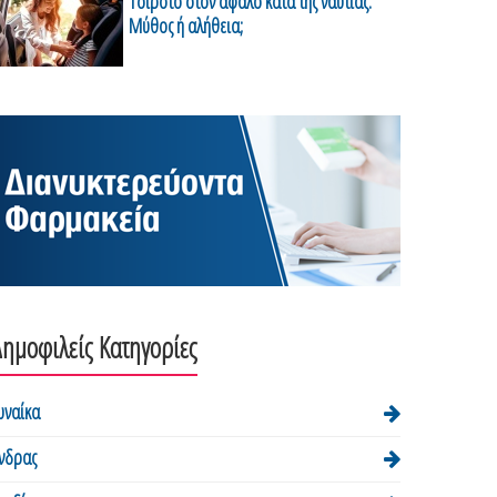
Τσιρότο στον αφαλό κατά της ναυτίας:
Μύθος ή αλήθεια;
ημοφιλείς Κατηγορίες
υναίκα
νδρας