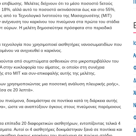
Π
υ επιβίωσης. Μελέτες δείχνουν ότι το μέσο ποσοστό 5ετούς
ο 18%, αλλά αυτό το ποσοστό εκτινάσσεται έως και στο 55%,
ές από το Τεχνολογικό Ινστιτούτο της Μασαχουσέτης (MIT)
ην ανίχνευση του καρκίνου του πνεύμονα στα πρώτα του στάδια
στ ούρων. Η μελέτη δημοσιεύτηκε πρόσφατα στο περιοδικό
Ι
έα τεχνολογία που χρησιμοποιεί αισθητήρες νανοσωματιδίων που
μένου να ανιχνευθεί ο καρκίνος.
Α
οιούνται από συμπτώματα ασθενειών στο μικροπεριβάλλον του
Φ
στην κυκλοφορία του αίματος, οι οποίοι στη συνέχεια
ής στο MIT και συν-επικεφαλής αυτής της μελέτης.
Δ
ων χρησιμοποιώντας μια ποσοτική ανάλυση πλευρικής ροής»,
σα σε 20 λεπτά».
Χ
υ πνεύμονα, δοκιμάστηκε σε ποντίκια κατά τη διάρκεια αυτής
Ν
μένα», ώστε να αναπτύξουν όγκους στους πνεύμονες παρόμοιους
Φ
α επίπεδα 20 διαφορετικών αισθητήρων, εντοπίζοντας τελικά 4
Δ
ματα. Αυτοί οι 4 αισθητήρες δοκιμάστηκαν ξανά σε ποντίκια και
 ακρίβεια όγκους καρκίνου του πνεύμονα σε πρώιμο στάδιο.