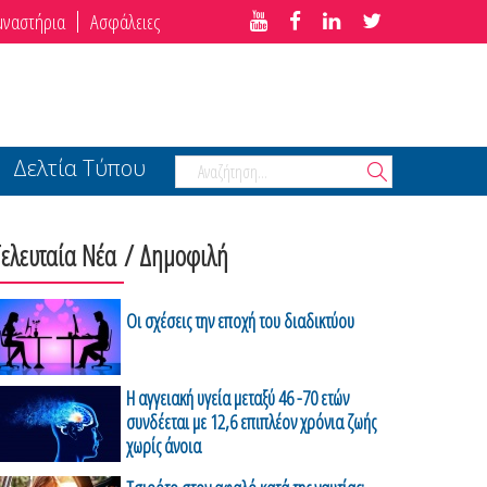
μναστήρια
Ασφάλειες
Δελτία Τύπου
Τελευταία Νέα
/ Δημοφιλή
Οι σχέσεις την εποχή του διαδικτύου
H αγγειακή υγεία μεταξύ 46 -70 ετών
συνδέεται με 12,6 επιπλέον χρόνια ζωής
χωρίς άνοια