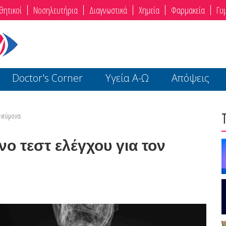
θητικοί
Νοσηλευτήρια
Διαγνωστικά
Χημεία
Φαρμακεία
Γυ
Doctor's Corner
Υγεία Α-Ω
Απόψεις
Πνεύμονα
 τεστ ελέγχου για τον