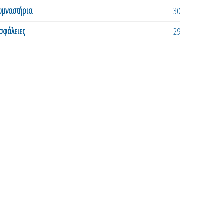
υμναστήρια
30
σφάλειες
29