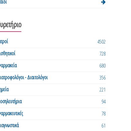
αιδί
Ευρετήριο
ατροί
4502
ισθητικοί
728
αρμακεία
680
ιατροφολόγοι - Διαιτολόγοι
356
ημεία
221
οσηλευτήρια
94
αρμακευτικές
78
ιαγνωστικά
61