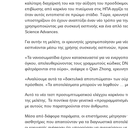
καλύτερη διαχείρισή του και την αύξηση του προσδόκιμο
επιβίωσης από καρκίνο του πνεύμονα στις ΗΠΑ αγγίζει τ
όταν αυτός εντοπιστεί σε πρώιμο στάδιο. Τώρα, ερευνητ
υποστηρίζουν ότι έχουν αναπτύξει έναν νέο τρόπο για τ
χρησιμοποιώντας μια συσκευή εισπνοής και ένα απλό τε
Science Advances.
Για αυτήν τη μελέτη, οι ερευνητές χρησιμοποίησαν μια ν
εισπνέονται μέσω της χρήσης συσκευής εισπνοών, προκει
«Τα νανοσωματίδια έχουν κατασκευαστεί για να ενεργοπ
όγκου, απελευθερώνοντας τους γραμμωτούς κώδικες DNA 
φιλτράρονται στα ούρα», ανέφερε ο Qian Zhong, ερευνητ
«Αναλύουμε αυτά τα «δακτυλικά αποτυπώματα» των ούρ
πρόσθεσε. «Τα αποτελέσματα μπορούν να ληφθούν … μέ
Αυτό το νέο τεστ προσυμπτωματικού ελέγχου καρκίνου το
της μελέτης. Τα ποντίκια ήταν γενετικά «προγραμματισ
με αυτούς που παρατηρούνται στον άνθρωπο.
Μέσα από διάφορα πειράματα, οι επιστήμονες μέτρησαν τ
αισθητήρες που απαιτούνταν για τα διαγνωστικά αποτελέσ
οι ερευνητές ανέφεραν ότι μπορούσαν να ανιχνεύσουν με