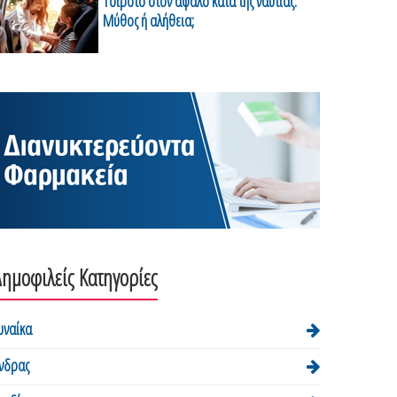
Τσιρότο στον αφαλό κατά της ναυτίας:
Μύθος ή αλήθεια;
ημοφιλείς Κατηγορίες
υναίκα
νδρας