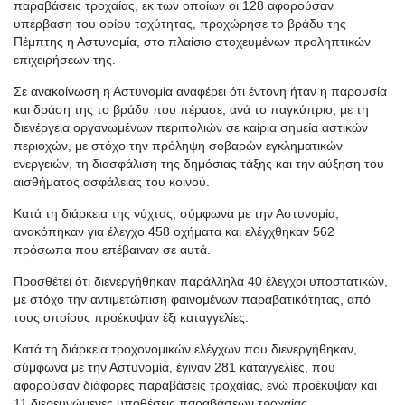
παραβάσεις τροχαίας, εκ των οποίων οι 128 αφορούσαν
υπέρβαση του ορίου ταχύτητας, προχώρησε το βράδυ της
Πέμπτης η Αστυνομία, στο πλαίσιο στοχευμένων προληπτικών
επιχειρήσεων της.
Σε ανακοίνωση η Αστυνομία αναφέρει ότι έντονη ήταν η παρουσία
και δράση της το βράδυ που πέρασε, ανά το παγκύπριο, με τη
διενέργεια οργανωμένων περιπολιών σε καίρια σημεία αστικών
περιοχών, με στόχο την πρόληψη σοβαρών εγκληματικών
ενεργειών, τη διασφάλιση της δημόσιας τάξης και την αύξηση του
αισθήματος ασφάλειας του κοινού.
Kατά τη διάρκεια της νύχτας, σύμφωνα με την Αστυνομία,
ανακόπηκαν για έλεγχο 458 οχήματα και ελέγχθηκαν 562
πρόσωπα που επέβαιναν σε αυτά.
Προσθέτει ότι διενεργήθηκαν παράλληλα 40 έλεγχοι υποστατικών,
με στόχο την αντιμετώπιση φαινομένων παραβατικότητας, από
τους οποίους προέκυψαν έξι καταγγελίες.
Κατά τη διάρκεια τροχονομικών ελέγχων που διενεργήθηκαν,
σύμφωνα με την Αστυνομία, έγιναν 281 καταγγελίες, που
αφορούσαν διάφορες παραβάσεις τροχαίας, ενώ προέκυψαν και
11 διερευνώμενες υποθέσεις παραβάσεων τροχαίας.