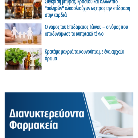
Σύγκριση μπύρας, κρασιού και άλλων πιο
"σκληρών" αλκοολιούχων ως προς την επίδραση
στην καρδιά
Ο νόμος του Επιδόματος Τέκνου – ο νόμος που
αποδυνάμωσε το κυπριακό τέκνο
Κρατάμε μακριά τα κουνούπια με ένα αρχαίο
άρωμα