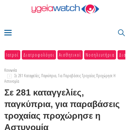
Ιατροί
Διατροφολόγοι
Αισθητικοί
Νοσηλευτήρια
Διαγ
Κοινωνία
Σε 281 Καταγγελίες, Παγκύπρια, Για Παραβάσεις Τροχαίας Προχώρησε Η
Αστυνομία
Σε 281 καταγγελίες,
παγκύπρια, για παραβάσεις
τροχαίας προχώρησε η
Αστυνομία