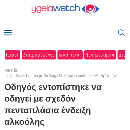
Ιατροί
Διατροφολόγοι
Αισθητικοί
Νοσηλευτήρια
Διαγ
Κοινωνία
Οδηγός Εντοπίστηκε Να Οδηγεί Με Σχεδόν Πενταπλάσια Ένδειξη Αλκοόλης
Οδηγός εντοπίστηκε να
οδηγεί με σχεδόν
πενταπλάσια ένδειξη
αλκοόλης