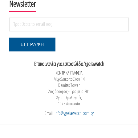
Newsletter
Επικοινωνία για ιστοσελίδα Ygeiawatch
ΚΕΝΤΡΙΚΑ ΓΡΑΦΕΙΑ
Μιχαλακοπούλου 14
Demitas Tower
2ος όροφος - Γραφείο 201
Άγιοι Ομολογητές
1075 Λευκωσία
info@ygeiawatch.com.cy
Email: