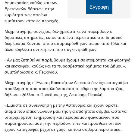
Δημοκρατίας καθώς και των
Βρετανικών Βάσεων, στην
κυριότητα των οποίων
εμπίπτουν κάποιες περιοχές.
Μέχρι στιγμής, συνέχισε, δεν χρειάστηκε να παρέμβουν οι
δημοτικές υπηρεσίες, εκτός από ένα περιστατικό στο δημοτικό
διαμέρισμα Καντού, όπου απομακρύνθηκαν σωροί από ξύλα και
άλλα εύφλεκτα αντικείμενα που συγκεντρώθηκαν.
«Αν μας ζητηθεί να παρέμβουμε έχουμε σε ετοιμότητα και φορτηγά
και εκσκαφέα, καθώς και τα πυροσβεστικά οχήματα του Δήμου»,
συμπλήρωσε ο κ. Γεωργίου.
Μέχρι στιγμής η Ένωση Κοινοτήτων Λεμεσού δεν έχει καταγράψει
προβλήματα που προκαλούνται από το έθιμο της λαμπρατζιάς,
δήλωσε εξάλλου ο Πρόεδρος της, Λευτέρης Περικλή.
«Είμαστε σε συνεννόηση με την Αστυνομία και έχουν οριστεί
άτομα που επικοινωνούν μαζί της για οτιδήποτε συμβεί, ώστε να
υπάρχει άμεση ενημέρωση και περιορισμού φαινομένων που
παρατηρούνται αυτή την περίοδο», είπε και πρόσθεσε ότι δεν
έχουν καταγραφεί, μέχρι στιγμής, κάποια σοβαρά περιστατικά.