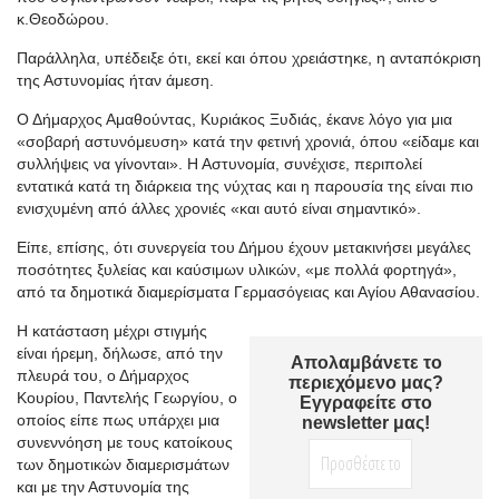
κ.Θεοδώρου.
Παράλληλα, υπέδειξε ότι, εκεί και όπου χρειάστηκε, η ανταπόκριση
της Αστυνομίας ήταν άμεση.
Ο Δήμαρχος Αμαθούντας, Κυριάκος Ξυδιάς, έκανε λόγο για μια
«σοβαρή αστυνόμευση» κατά την φετινή χρονιά, όπου «είδαμε και
συλλήψεις να γίνονται». Η Αστυνομία, συνέχισε, περιπολεί
εντατικά κατά τη διάρκεια της νύχτας και η παρουσία της είναι πιο
ενισχυμένη από άλλες χρονιές «και αυτό είναι σημαντικό».
Είπε, επίσης, ότι συνεργεία του Δήμου έχουν μετακινήσει μεγάλες
ποσότητες ξυλείας και καύσιμων υλικών, «με πολλά φορτηγά»,
από τα δημοτικά διαμερίσματα Γερμασόγειας και Αγίου Αθανασίου.
Η κατάσταση μέχρι στιγμής
είναι ήρεμη, δήλωσε, από την
Απολαμβάνετε το
πλευρά του, ο Δήμαρχος
περιεχόμενο μας?
Κουρίου, Παντελής Γεωργίου, ο
Εγγραφείτε στο
οποίος είπε πως υπάρχει μια
newsletter μας!
συνεννόηση με τους κατοίκους
των δημοτικών διαμερισμάτων
και με την Αστυνομία της