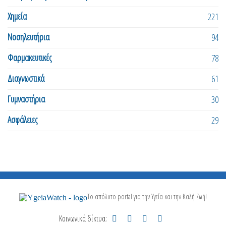
Χημεία
221
Νοσηλευτήρια
94
Φαρμακευτικές
78
Διαγνωστικά
61
Γυμναστήρια
30
Ασφάλειες
29
Το απόλυτο portal για την Υγεία και την Καλή Ζωή!
Κοινωνικά δίκτυα: