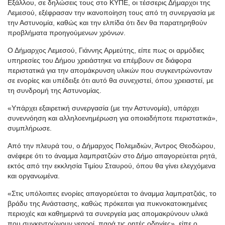
Εξάλλου, σε δηλώσεις τους στο ΚΥΠΕ, οι τέσσερις Δήμαρχοι της
Λεμεσού, εξέφρασαν την ικανοποίηση τους από τη συνεργασία με
την Αστυνομία, καθώς και την ελπίδα ότι δεν θα παρατηρηθούν
προβλήματα προηγούμενων χρόνων.
Ο Δήμαρχος Λεμεσού, Γιάννης Αρμεύτης, είπε πως οι αρμόδιες
υπηρεσίες του Δήμου χρειάστηκε να επέμβουν σε διάφορα
περιστατικά για την απομάκρυνση υλικών που συγκεντρώνονταν
σε ενορίες και υπέδειξε ότι αυτό θα συνεχιστεί, όπου χρειαστεί, με
τη συνδρομή της Αστυνομίας.
«Υπάρχει εξαιρετική συνεργασία (με την Αστυνομία), υπάρχει
συνεννόηση και αλληλοενημέρωση για οποιαδήποτε περιστατικά»,
συμπλήρωσε.
Από την πλευρά του, ο Δήμαρχος Πολεμιδιών, Άντρος Θεοδώρου,
ανέφερε ότι το άναμμα λαμπρατζιών στο Δήμο απαγορεύεται ρητά,
εκτός από την εκκλησία Τιμίου Σταυρού, όπου θα γίνει ελεγχόμενα
και οργανωμένα.
«Στις υπόλοιπες ενορίες απαγορεύεται το άναμμα λαμπρατζιάς, το
βράδυ της Ανάστασης, καθώς πρόκειται για πυκνοκατοικημένες
περιοχές και καθημερινά τα συνεργεία μας απομακρύνουν υλικά
που συγκεντρώνουν νεαροί, παρά τις ρητές οδηγίες», είπε ο