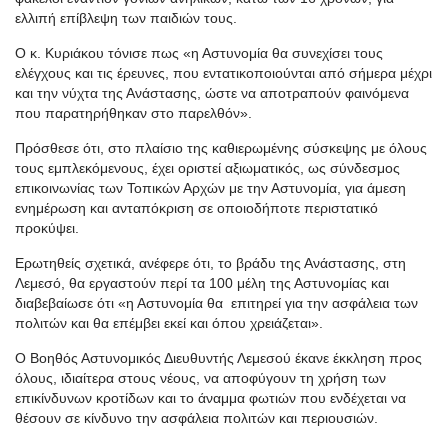
ελλιπή επίβλεψη των παιδιών τους.
Ο κ. Κυριάκου τόνισε πως «η Αστυνομία θα συνεχίσει τους
ελέγχους και τις έρευνες, που εντατικοποιούνται από σήμερα μέχρι
και την νύχτα της Ανάστασης, ώστε να αποτραπούν φαινόμενα
που παρατηρήθηκαν στο παρελθόν».
Πρόσθεσε ότι, στο πλαίσιο της καθιερωμένης σύσκεψης με όλους
τους εμπλεκόμενους, έχει οριστεί αξιωματικός, ως σύνδεσμος
επικοινωνίας των Τοπικών Αρχών με την Αστυνομία, για άμεση
ενημέρωση και ανταπόκριση σε οποιοδήποτε περιστατικό
προκύψει.
Ερωτηθείς σχετικά, ανέφερε ότι, το βράδυ της Ανάστασης, στη
Λεμεσό, θα εργαστούν περί τα 100 μέλη της Αστυνομίας και
διαβεβαίωσε ότι «η Αστυνομία θα επιτηρεί για την ασφάλεια των
πολιτών και θα επέμβει εκεί και όπου χρειάζεται».
Ο Βοηθός Αστυνομικός Διευθυντής Λεμεσού έκανε έκκληση προς
όλους, ιδιαίτερα στους νέους, να αποφύγουν τη χρήση των
επικίνδυνων κροτίδων και το άναμμα φωτιών που ενδέχεται να
θέσουν σε κίνδυνο την ασφάλεια πολιτών και περιουσιών.