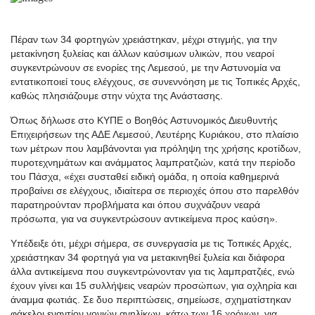
Πέραν των 34 φορτηγών χρειάστηκαν, μέχρι στιγμής, για την
μετακίνηση ξυλείας και άλλων καύσιμων υλικών, που νεαροί
συγκεντρώνουν σε ενορίες της Λεμεσού, με την Αστυνομία να
εντατικοποιεί τους ελέγχους, σε συνεννόηση με τις Τοπικές Αρχές,
καθώς πλησιάζουμε στην νύχτα της Ανάστασης.
Όπως δήλωσε στο ΚΥΠΕ ο Βοηθός Αστυνομικός Διευθυντής
Επιχειρήσεων της ΑΔΕ Λεμεσού, Λευτέρης Κυριάκου, στο πλαίσιο
των μέτρων που λαμβάνονται για πρόληψη της χρήσης κροτίδων,
πυροτεχνημάτων και ανάμματος λαμπρατζιών, κατά την περίοδο
του Πάσχα, «έχει συσταθεί ειδική ομάδα, η οποία καθημερινά
προβαίνει σε ελέγχους, ιδιαίτερα σε περιοχές όπου στο παρελθόν
παρατηρούνταν προβλήματα και όπου συχνάζουν νεαρά
πρόσωπα, για να συγκεντρώσουν αντικείμενα προς καύση».
Υπέδειξε ότι, μέχρι σήμερα, σε συνεργασία με τις Τοπικές Αρχές,
χρειάστηκαν 34 φορτηγά για να μετακινηθεί ξυλεία και διάφορα
άλλα αντικείμενα που συγκεντρώνονταν για τις λαμπρατζιές, ενώ
έχουν γίνει και 15 συλλήψεις νεαρών προσώπων, για οχληρία και
άναμμα φωτιάς. Σε δυο περιπτώσεις, σημείωσε, σχηματίστηκαν
φάκελοι εναντίον γονιών ανηλίκων, κάτω των 16 χρόνων, για