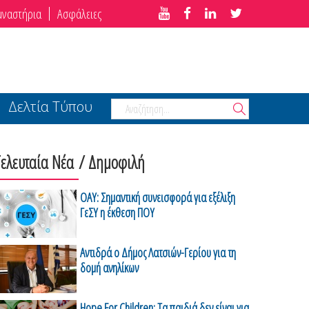
μναστήρια
Ασφάλειες
Δελτία Τύπου
Τελευταία Νέα
/ Δημοφιλή
ΟΑΥ: Σημαντική συνεισφορά για εξέλιξη
ΓεΣΥ η έκθεση ΠΟΥ
Αντιδρά ο Δήμος Λατσιών-Γερίου για τη
δομή ανηλίκων
Hope For Children: Τα παιδιά δεν είναι για