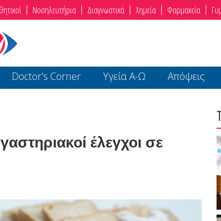
θητικοί
Νοσηλευτήρια
Διαγνωστικά
Χημεία
Φαρμακεία
Γυ
Doctor's Corner
Υγεία Α-Ω
Απόψεις
ργαστηριακοί έλεγχοι σε