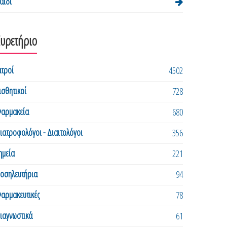
αιδί
Ευρετήριο
ατροί
4502
ισθητικοί
728
αρμακεία
680
ιατροφολόγοι - Διαιτολόγοι
356
ημεία
221
οσηλευτήρια
94
αρμακευτικές
78
ιαγνωστικά
61