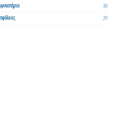
υμναστήρια
30
σφάλειες
29