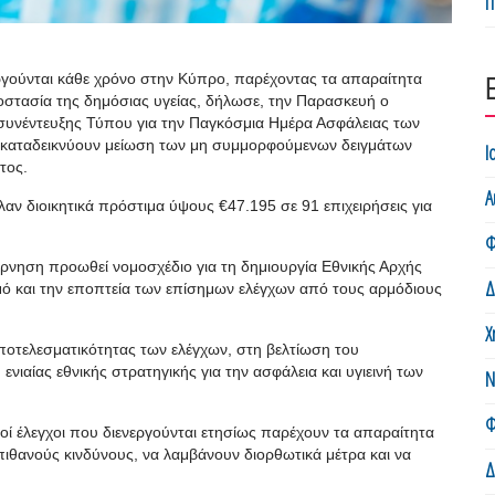
Π
νεργούνται κάθε χρόνο στην Κύπρο, παρέχοντας τα απαραίτητα
ροστασία της δημόσιας υγείας, δήλωσε, την Παρασκευή ο
συνέντευξης Τύπου για την Παγκόσμια Ημέρα Ασφάλειας των
 καταδεικνύουν μείωση των μη συμμορφούμενων δειγμάτων
Ι
τος.
Α
λαν διοικητικά πρόστιμα ύψους €47.195 σε 91 επιχειρήσεις για
Φ
βέρνηση προωθεί νομοσχέδιο για τη δημιουργία Εθνικής Αρχής
Δ
μό και την εποπτεία των επίσημων ελέγχων από τους αρμόδιους
Χ
ποτελεσματικότητας των ελέγχων, στη βελτίωση του
ιαίας εθνικής στρατηγικής για την ασφάλεια και υγιεινή των
Ν
Φ
οί έλεγχοι που διενεργούνται ετησίως παρέχουν τα απαραίτητα
 πιθανούς κινδύνους, να λαμβάνουν διορθωτικά μέτρα και να
Δ