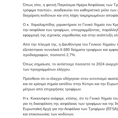
Όπως είπε, η φετινή Παγκόσμια Ημέρα Ασφάλειας των Τρ
τρόφιμα παντού», αναδεικνύει τον καθοριστικό ρόλο τω
διαχείριση κινδύνων και στη λήψη τεκμηριωμένων αποφά
Ο κ. Χαραλαμπίδης χαρακτήρισε το Γενικό Χημείο του 
την ασφάλεια των τροφίμων, υπογραμμίζοντας, παράλληλ
εφαρμογή της σχετικής νομοθεσίας και στην ανάπτυξη ο
Από την πλευρά της, η Διευθύντρια του Γενικού Χημείου 
εξετάστηκαν συνολικά 6.680 δείγματα τροφίμων και εμφι
προδιαγραφών, ποσοστό 2,7%.
Όπως σημείωσε, το αντίστοιχο ποσοστό το 2024 ανερχότ
των προγραμμάτων ελέγχου.
Πρόσθεσε ότι οι έλεγχοι οδήγησαν στον εντοπισμό ακατ
και σε κρίσιμα σημεία εισόδου στην Κύπρο και την Ευρ
μέτρων από επιχειρήσεις τροφίμων.
Η κ. Κοκκινόφτα ανέφερε, επίσης, ότι το Γενικό Χημείο τ
για τη διασφάλιση της ασφάλειας των τροφίμων και της δ
Ευρωπαϊκή Αρχή για την Ασφάλεια των Τροφίμων (EFSA) έ
και επικοινωνίας των κινδύνων.