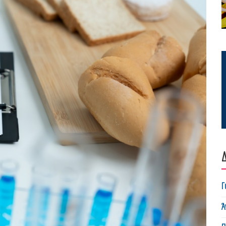
Δ
Γ
Ά