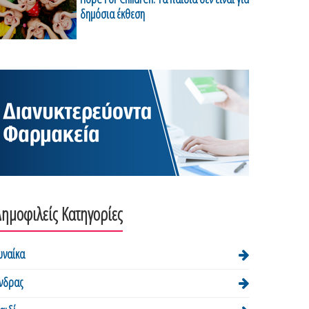
δημόσια έκθεση
ημοφιλείς Κατηγορίες
υναίκα
νδρας