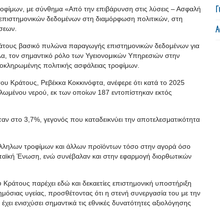
Γ
οφίμων, με σύνθημα «Από την επιβάρυνση στις λύσεις – Ασφαλή
ν επιστημονικών δεδομένων στη διαμόρφωση πολιτικών, στη
Α
σεων.
Κράτους βασικό πυλώνα παραγωγής επιστημονικών δεδομένων για
α, τον σημαντικό ρόλο των Υγειονομικών Υπηρεσιών στην
λοκληρωμένης πολιτικής ασφάλειας τροφίμων.
του Κράτους, Ρεβέκκα Κοκκινόφτα, ανέφερε ότι κατά το 2025
αλωμένου νερού, εκ των οποίων 187 εντοπίστηκαν εκτός
αν στο 3,7%, γεγονός που καταδεικνύει την αποτελεσματικότητα
άλληλων τροφίμων και άλλων προϊόντων τόσο στην αγορά όσο
ωπαϊκή Ένωση, ενώ συνέβαλαν και στην εφαρμογή διορθωτικών
ου Κράτους παρέχει εδώ και δεκαετίες επιστημονική υποστήριξη
ημόσιας υγείας, προσθέτοντας ότι η στενή συνεργασία του με την
χει ενισχύσει σημαντικά τις εθνικές δυνατότητες αξιολόγησης