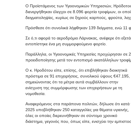
Ο Προϊστάμενος των Υγειονομικών Υπηρεσιών, Ηρόδοτος 
διενεργήθηκαν έλεγχοι σε 8.096 φορτία τροφίμων, οι οπο
δειγματοληψίες, κυρίως σε ξηρούς καρπούς, φρούτα, λαχ
Πρόσθεσε ότι συνολικά λήφθηκαν 139 δείγματα, ενώ 11 
Σε ό,τι αφορά το αεροδρόμιο Λάρνακας, ανέφερε ότι εξε
εντοπίστηκε ένα μη συμμορφούμενο φορτίο.
Παράλληλα, οι Υγειονομικές Υπηρεσίες προχώρησαν σε 
προειδοποίησης μετά τον εντοπισμό ακατάλληλων τροφί
Ο κ. Ηροδότου είπε, επίσης, ότι επιβλήθηκαν διοικητικά
πρόστιμα σε 91 επιχειρήσεις, συνολικού ύψους €47.195,
σημειώνοντας ότι τα μέτρα αυτά συμβάλλουν στην
ενίσχυση της συμμόρφωσης των επιχειρήσεων με τη
νομοθεσία.
Αναφερόμενος στα παράπονα πολιτών, δήλωσε ότι κατά 
2025 υποβλήθηκαν 250 καταγγελίες για θέματα υγιεινής,
όλες οι οποίες διερευνήθηκαν σε σύντομο χρονικό
διάστημα, γεγονός που, όπως είπε, ενισχύει την εμπιστο