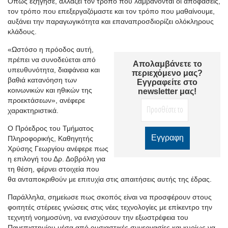
Όπως εξήγησε, αλλάζει τον τρόπο που λαμβάνονται οι αποφάσεις,
τον τρόπο που επεξεργαζόμαστε και τον τρόπο που μαθαίνουμε,
αυξάνει την παραγωγικότητα και επαναπροσδιορίζει ολόκληρους
κλάδους.
«Ωστόσο η πρόοδος αυτή,
πρέπει να συνοδεύεται από
Απολαμβάνετε το
υπευθυνότητα, διαφάνεια και
περιεχόμενο μας?
βαθιά κατανόηση των
Εγγραφείτε στο
κοινωνικών και ηθικών της
newsletter μας!
προεκτάσεων», ανέφερε
χαρακτηριστικά.
Ο Πρόεδρος του Τμήματος
Πληροφορικής, Καθηγητής
Χρύσης Γεωργίου ανέφερε πως
η επιλογή του Δρ. Δοβρόλη για
τη θέση, φέρνει στοιχεία που
θα ανταποκριθούν με επιτυχία στις απαιτήσεις αυτής της έδρας.
Παράλληλα, σημείωσε πως σκοπός είναι να προσφέρουν στους
φοιτητές στέρεες γνώσεις στις νέες τεχνολογίες με επίκεντρο την
τεχνητή νοημοσύνη, να ενισχύσουν την εξωστρέφεια του
Πανεπιστημίου μέσα από ουσιαστικές συνεργασίες και κυρίως να