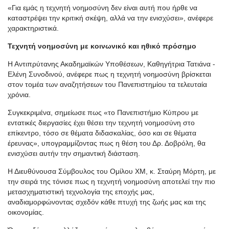
«Για εμάς η τεχνητή νοημοσύνη δεν είναι αυτή που ήρθε να
καταστρέψει την κριτική σκέψη, αλλά να την ενισχύσει», ανέφερε
χαρακτηριστικά.
Τεχνητή νοημοσύνη με κοινωνικό και ηθικό πρόσημο
Η Αντιπρύτανης Ακαδημαϊκών Υποθέσεων, Καθηγήτρια Τατιάνα -
Ελένη Συνοδινού, ανέφερε πως η τεχνητή νοημοσύνη βρίσκεται
στον τομέα των αναζητήσεων του Πανεπιστημίου τα τελευταία
χρόνια.
Συγκεκριμένα, σημείωσε πως «το Πανεπιστήμιο Κύπρου με
εντατικές διεργασίες έχει θέσει την τεχνητή νοημοσύνη στο
επίκεντρο, τόσο σε θέματα διδασκαλίας, όσο και σε θέματα
έρευνας», υπογραμμίζοντας πως η θέση του Δρ. Δοβρόλη, θα
ενισχύσει αυτήν την σημαντική διάσταση.
Η Διευθύνουσα Σύμβουλος του Ομίλου XM, κ. Σταύρη Μόρτη, με
την σειρά της τόνισε πως η τεχνητή νοημοσύνη αποτελεί την πιο
μετασχηματιστική τεχνολογία της εποχής μας,
αναδιαμορφώνοντας σχεδόν κάθε πτυχή της ζωής μας και της
οικονομίας.