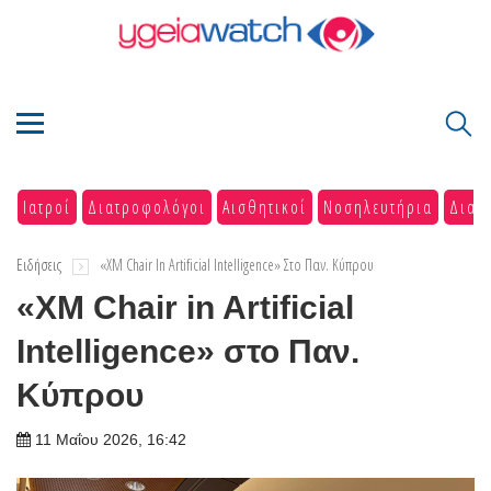
Ιατροί
Διατροφολόγοι
Αισθητικοί
Νοσηλευτήρια
Διαγ
Ειδήσεις
«XM Chair In Artificial Intelligence» Στο Παν. Κύπρου
«XM Chair in Artificial
Intelligence» στο Παν.
Κύπρου
11 Μαΐου 2026, 16:42