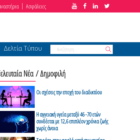
μναστήρια
Ασφάλειες
Δελτία Τύπου
Τελευταία Νέα
/ Δημοφιλή
Οι σχέσεις την εποχή του διαδικτύου
H αγγειακή υγεία μεταξύ 46 -70 ετών
συνδέεται με 12,6 επιπλέον χρόνια ζωής
χωρίς άνοια