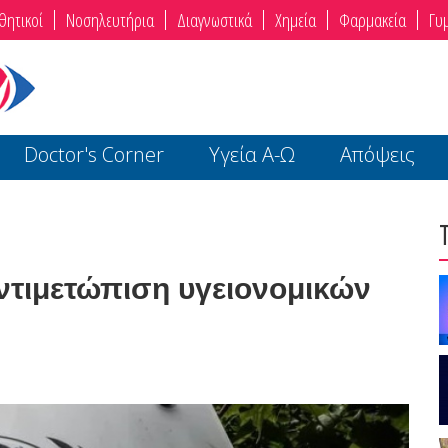
θητικοί
Νοσηλευτήρια
Διαγνωστικά
Χημεία
Φαρμακεία
Γυ
Doctor's Corner
Υγεία Α-Ω
Απόψεις
ντιμετώπιση υγειονομικών