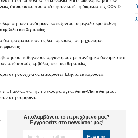
ότητα ότι οι πολίτες, οι κοινωνίες και οι οικονομίες μας δεν
Γ
λειες όπως αυτές που υπέστησαν κατά τη διάρκεια της COVID-
Α
πολέμηση των πανδημιών, εστιάζοντας σε μεγαλύτερο διεθνή
 εμβόλια και θεραπείες.
να διαπραγματευτούν τις λεπτομέρειες του μηχανισμού
συμφωνίας.
όσβασης σε παθογόνους οργανισμούς με πανδημικό δυναμικό και
ν από αυτούς: εμβόλια, τεστ και θεραπείες.
ρεί στη συνέχεια να επικυρωθεί. Εξήντα επικυρώσεις
 της Γαλλίας για την παγκόσμια υγεία, Anne-Claire Amprou,
ησαν στη συμφωνία.
Απολαμβάνετε το περιεχόμενο μας?
ν
Εγγραφείτε στο newsletter μας!