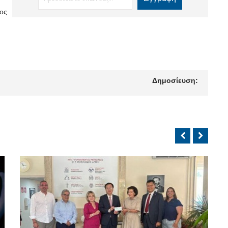
μος
Δημοσίευση: