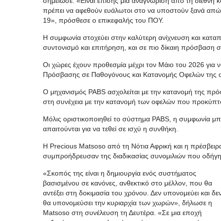
σημείωσε. «Είναι επίσης μια αναγνώριση από τη διεθνή κοιν
πρέπει να αφεθούν ευάλωτοι στο να υποστούν ξανά απώ
19», πρόσθεσε ο επικεφαλής του ΠΟΥ.
Η συμφωνία στοχεύει στην καλύτερη ανίχνευση και κατα
συντονισμό και επιτήρηση, και σε πιο δίκαιη πρόσβαση σε
Οι χώρες έχουν προθεσμία μέχρι τον Μάιο του 2026 για 
Πρόσβασης σε Παθογόνους και Κατανομής Οφελών της 
Ο μηχανισμός PABS ασχολείται με την κατανομή της πρ
στη συνέχεια με την κατανομή των οφελών που προκύπτου
Μόλις οριστικοποιηθεί το σύστημα PABS, η συμφωνία μπο
απαιτούνται για να τεθεί σε ισχύ η συνθήκη.
Η Precious Matsoso από τη Νότια Αφρική και η πρέσβειρα
συμπροήδρευσαν της διαδικασίας συνομιλιών που οδήγ
«Σκοπός της είναι η δημιουργία ενός συστήματος
βασισμένου σε κανόνες, ανθεκτικό στο μέλλον, που θα
αντέξει στη δοκιμασία του χρόνου. Δεν υπονομεύει και δε
θα υπονομεύσει την κυριαρχία των χωρών», δήλωσε η
Matsoso στη συνέλευση τη Δευτέρα. «Σε μια εποχή