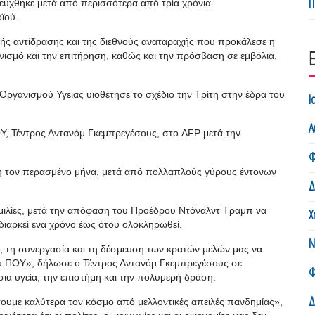
Π
τεύχθηκε μετά από περισσότερα από τρία χρόνια
ϊού.
ς αντίδρασης και της διεθνούς αναταραχής που προκάλεσε η
ισμό και την επιτήρηση, καθώς και την πρόσβαση σε εμβόλια,
γανισμού Υγείας υιοθέτησε το σχέδιο την Τρίτη στην έδρα του
Ι
Α
ΟΥ, Τέντρος Αντανόμ Γκεμπρεγέσους, στο AFP μετά την
Φ
ση τον περασμένο μήνα, μετά από πολλαπλούς γύρους έντονων
Δ
μιλίες, μετά την απόφαση του Προέδρου Ντόναλντ Τραμπ να
Χ
διαρκεί ένα χρόνο έως ότου ολοκληρωθεί.
Ν
, τη συνεργασία και τη δέσμευση των κρατών μελών μας να
ου ΠΟΥ», δήλωσε ο Τέντρος Αντανόμ Γκεμπρεγέσους σε
Φ
σια υγεία, την επιστήμη και την πολυμερή δράση.
Δ
σουμε καλύτερα τον κόσμο από μελλοντικές απειλές πανδημίας»,