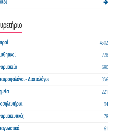
αιδί
Ευρετήριο
ατροί
4502
ισθητικοί
728
αρμακεία
680
ιατροφολόγοι - Διαιτολόγοι
356
ημεία
221
οσηλευτήρια
94
αρμακευτικές
78
ιαγνωστικά
61