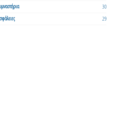
υμναστήρια
30
σφάλειες
29