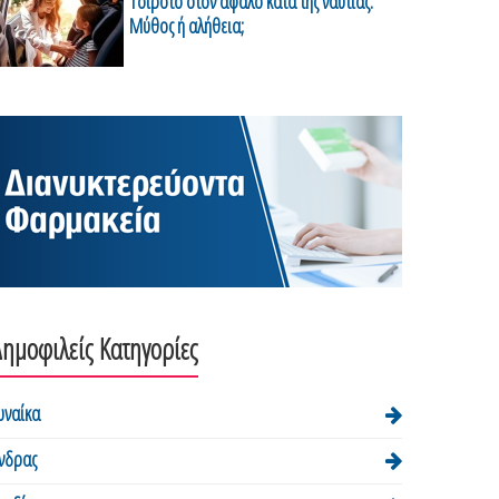
Τσιρότο στον αφαλό κατά της ναυτίας:
Μύθος ή αλήθεια;
ημοφιλείς Κατηγορίες
υναίκα
νδρας