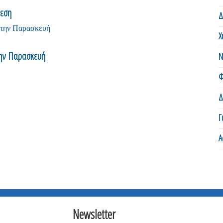
θεση
Δ
Χ
την Παρασκευή
Ν
Φ
Δ
Γ
Α
Newsletter