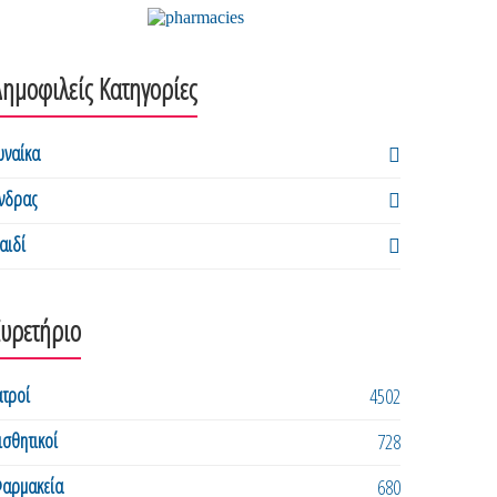
ημοφιλείς Κατηγορίες
υναίκα
νδρας
αιδί
Ευρετήριο
ατροί
4502
ισθητικοί
728
αρμακεία
680