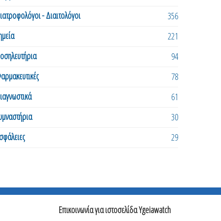
ιατροφολόγοι - Διαιτολόγοι
356
ημεία
221
οσηλευτήρια
94
αρμακευτικές
78
ιαγνωστικά
61
υμναστήρια
30
σφάλειες
29
Επικοινωνία για ιστοσελίδα Ygeiawatch