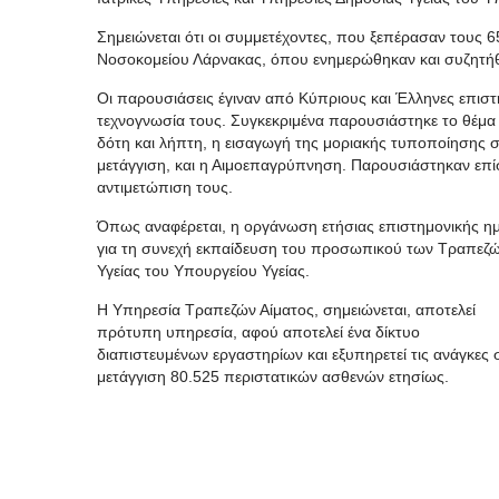
Σημειώνεται ότι οι συμμετέχοντες, που ξεπέρασαν τους 6
Νοσοκομείου Λάρνακας, όπου ενημερώθηκαν και συζητήθη
Οι παρουσιάσεις έγιναν από Κύπριους και Έλληνες επιστ
τεχνογνωσία τους. Συγκεκριμένα παρουσιάστηκε το θέμα
δότη και λήπτη, η εισαγωγή της μοριακής τυποποίησης στ
μετάγγιση, και η Αιμοεπαγρύπνηση. Παρουσιάστηκαν επί
αντιμετώπιση τους.
Όπως αναφέρεται, η οργάνωση ετήσιας επιστημονικής ημε
για τη συνεχή εκπαίδευση του προσωπικού των Τραπεζών
Υγείας του Υπουργείου Υγείας.
Η Υπηρεσία Τραπεζών Αίματος, σημειώνεται, αποτελεί
πρότυπη υπηρεσία, αφού αποτελεί ένα δίκτυο
διαπιστευμένων εργαστηρίων και εξυπηρετεί τις ανάγκες 
μετάγγιση 80.525 περιστατικών ασθενών ετησίως.