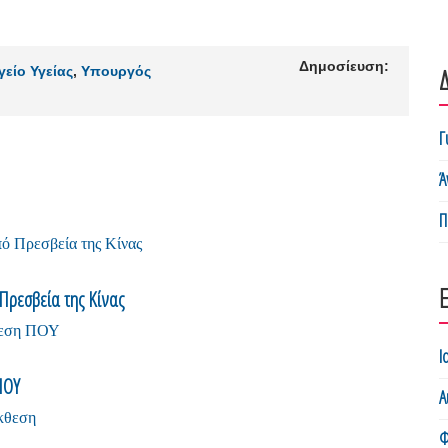
Δημοσίευση:
Δ
είο Υγείας
,
Υπουργός
Γ
Ά
Π
Πρεσβεία της Κίνας
Ι
ΠΟΥ
Α
Φ