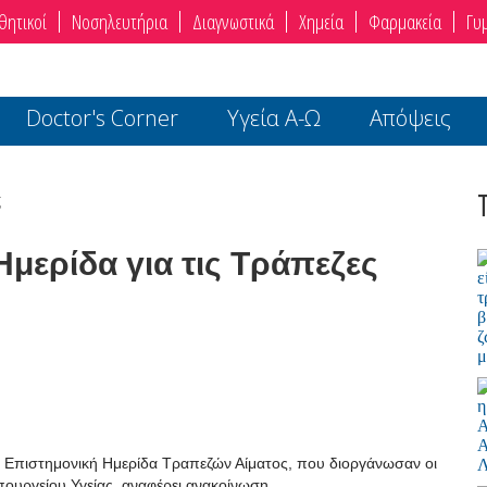
θητικοί
Νοσηλευτήρια
Διαγνωστικά
Χημεία
Φαρμακεία
Γυ
Doctor's Corner
Υγεία Α-Ω
Απόψεις
ς
Ημερίδα για τις Τράπεζες
η Επιστημονική Ημερίδα Τραπεζών Αίματος, που διοργάνωσαν οι
πουργείου Υγείας, αναφέρει ανακοίνωση.