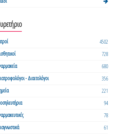
αιδί
Ευρετήριο
ατροί
4502
ισθητικοί
728
αρμακεία
680
ιατροφολόγοι - Διαιτολόγοι
356
ημεία
221
οσηλευτήρια
94
αρμακευτικές
78
ιαγνωστικά
61