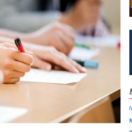
Δ
Γ
Ά