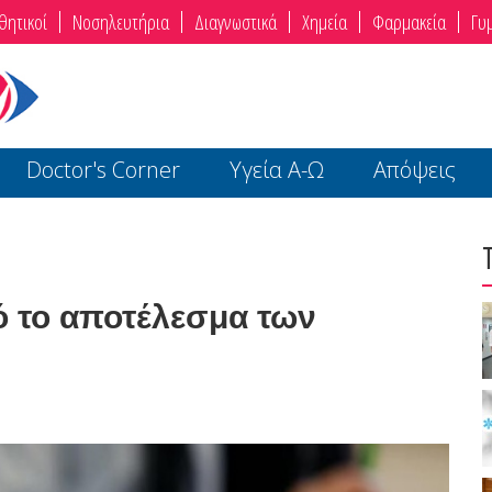
θητικοί
Νοσηλευτήρια
Διαγνωστικά
Χημεία
Φαρμακεία
Γυ
Doctor's Corner
Υγεία Α-Ω
Απόψεις
ό το αποτέλεσμα των