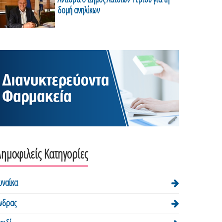
δομή ανηλίκων
ημοφιλείς Κατηγορίες
υναίκα
νδρας