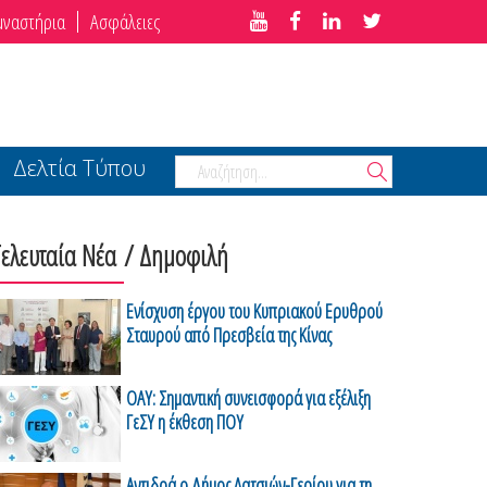
μναστήρια
Ασφάλειες
Δελτία Τύπου
Τελευταία Νέα
/ Δημοφιλή
Ενίσχυση έργου του Κυπριακού Ερυθρού
Σταυρού από Πρεσβεία της Κίνας
ΟΑΥ: Σημαντική συνεισφορά για εξέλιξη
ΓεΣΥ η έκθεση ΠΟΥ
Αντιδρά ο Δήμος Λατσιών-Γερίου για τη