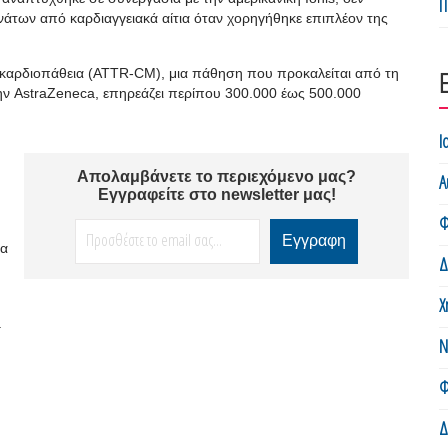
Π
νάτων από καρδιαγγειακά αίτια όταν χορηγήθηκε επιπλέον της
οκαρδιοπάθεια (ATTR-CM), μια πάθηση που προκαλείται από τη
ν AstraZeneca, επηρεάζει περίπου 300.000 έως 500.000
Ι
Απολαμβάνετε το περιεχόμενο μας?
Α
Εγγραφείτε στο newsletter μας!
Φ
η
ία
Δ
Χ
.
Ν
Φ
Δ