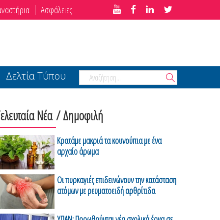
μναστήρια
Ασφάλειες
Δελτία Τύπου
Τελευταία Νέα
/ Δημοφιλή
Κρατάμε μακριά τα κουνούπια με ένα
αρχαίο άρωμα
Οι πυρκαγιές επιδεινώνουν την κατάσταση
ατόμων με ρευματοειδή αρθρίτιδα
ΥΠΑΝ: Προωθούνται νέα σχολικά έργα σε