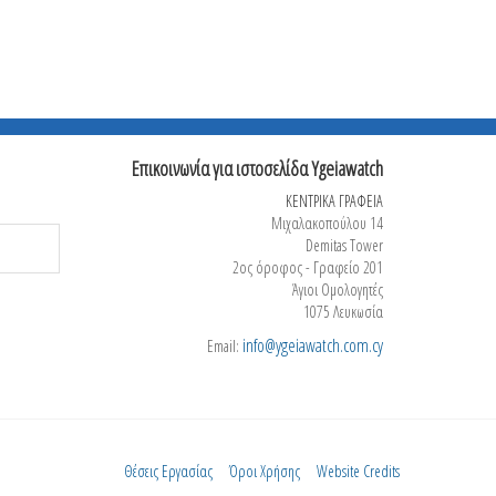
ΠΟΥ
έκθεση
Επικοινωνία για ιστοσελίδα Ygeiawatch
ΚΕΝΤΡΙΚΑ ΓΡΑΦΕΙΑ
Μιχαλακοπούλου 14
Demitas Tower
2ος όροφος - Γραφείο 201
Άγιοι Ομολογητές
1075 Λευκωσία
info@ygeiawatch.com.cy
Email:
Θέσεις Εργασίας
Όροι Χρήσης
Website Credits