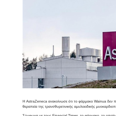
Η AstraZeneca ανακοίνωσε ότι το φάρμακο Wainua δεν πέ
θεραπεία της τρανσθυρετινικής αμυλοειδικής μυοκαρδιο
Σύμφωνα με τους Financial Times, το φάρμακο, το οποίο 