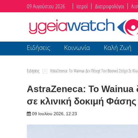
09 Αυγούστου 2026
Ιατροί
Διατροφολόγοι
Αισ
Ειδήσεις
Κοινωνία
Καλή Ζωή
Ειδήσεις
AstraZeneca: Το Wainua Δεν Πέτυχε Τον Βασικό Στόχο Σε Κλ
AstraZeneca: Το Wainua 
σε κλινική δοκιμή Φάσης
09 Ιουλίου 2026, 12:23