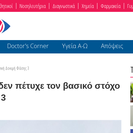
θητικοί
Νοσηλευτήρια
Διαγνωστικά
Χημεία
Φαρμακεία
Γυ
Doctor's Corner
Υγεία Α-Ω
Απόψεις
ινική Δοκιμή Φάσης 3
δεν πέτυχε τον βασικό στόχο
 3