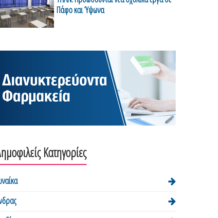
Πάφο και Ύψωνα
ημοφιλείς Κατηγορίες
υναίκα
νδρας