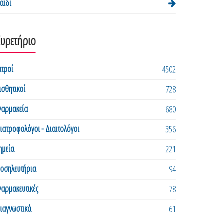
αιδί
Ευρετήριο
ατροί
4502
ισθητικοί
728
αρμακεία
680
ιατροφολόγοι - Διαιτολόγοι
356
ημεία
221
οσηλευτήρια
94
αρμακευτικές
78
ιαγνωστικά
61