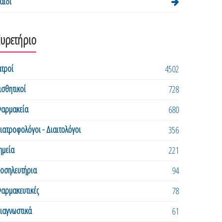
αιδί
Ευρετήριο
ατροί
4502
ισθητικοί
728
αρμακεία
680
ιατροφολόγοι - Διαιτολόγοι
356
ημεία
221
οσηλευτήρια
94
αρμακευτικές
78
ιαγνωστικά
61