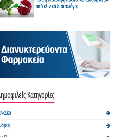
από κλινικό διαιτολόγο;
ημοφιλείς Κατηγορίες
υναίκα
νδρας