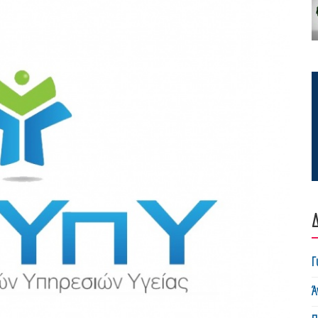
Δ
Γ
Ά