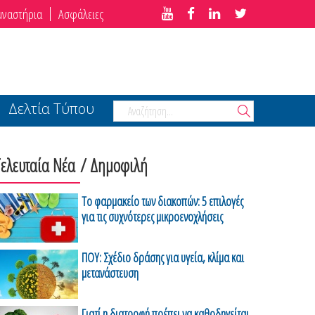
μναστήρια
Ασφάλειες
Δελτία Τύπου
Τελευταία Νέα
/ Δημοφιλή
Το φαρμακείο των διακοπών: 5 επιλογές
για τις συχνότερες μικροενοχλήσεις
ΠΟΥ: Σχέδιο δράσης για υγεία, κλίμα και
μετανάστευση
Γιατί η διατροφή πρέπει να καθοδηγείται