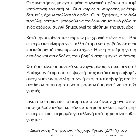
Οι συναντήσεις με αγαπημένα συγγενικά πρόσωπα και φ
κατάσταση του ατόμου. Οι ευκαιρίες συνεύρεσης με άτομ
δεσμούς έχουν πολλαπλά οφέλη. Οι συζητήσεις, η ανάκλ
προβληματισμών μπορούν να παίξουν σημαντικό ρόλο στ
ενός ατόμου, συχνά δημιουργεί το αίσθημα της ευτυχίας.
Κατά την περίοδο των εορτών μια χρονιά φτάνει στο τέλος
ευκαιρία και κίνητρο για πολλά άτομα να προβούν σε α
και καθορισμό καινούριων στόχων. Η κινητοποίηση για 
ελπίδας και αισιοδοξίας που βοηθά στην ψυχική ανάταση
Ωστόσο, είναι σημαντικό να αναγνωρίσουμε πως οι γιορτ
Υπάρχουν άτομα που η ψυχική τους κατάσταση επιβαρύνε
οικογενειακών προβλημάτων ή ακόμα και σοβαρής ασθένει
αισθάνονται πίεση στο να περάσουν όμορφα ή να καταβ
γιορτές.
Είναι πιο σημαντικό τα άτομα αυτά να δίνουν χρόνο στον
απασχολούν ακόμα και εάν αυτό προϋποθέτει μικρότερη 
ευκαιρίες και οι αφορμές για αλλαγή από τη ρουτίνα καθώ
γιορτών.
Η Διεύθυνση Υπηρεσιών Ψυχικής Υγείας (ΔΥΨΥ) του