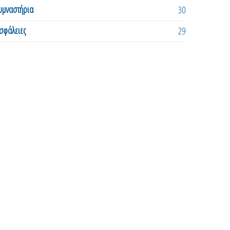
υμναστήρια
30
σφάλειες
29