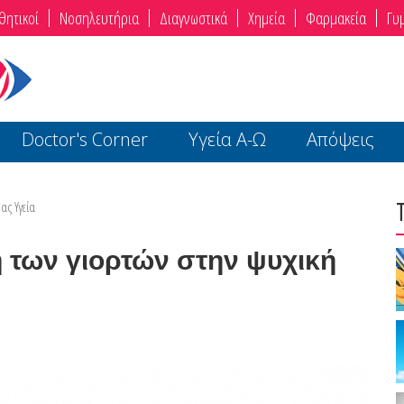
θητικοί
Νοσηλευτήρια
Διαγνωστικά
Χημεία
Φαρμακεία
Γυ
Doctor's Corner
Υγεία Α-Ω
Απόψεις
ας Υγεία
των γιορτών στην ψυχική