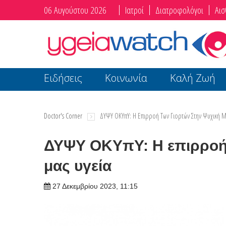
06 Αυγούστου 2026
Ιατροί
Διατροφολόγοι
Αισ
Ειδήσεις
Κοινωνία
Καλή Ζωή
Doctor's Corner
ΔΥΨΥ ΟΚΥπΥ: Η Επιρροή Των Γιορτών Στην Ψυχική Μ
ΔΥΨΥ ΟΚΥπΥ: Η επιρροή 
μας υγεία
27 Δεκεμβρίου 2023, 11:15