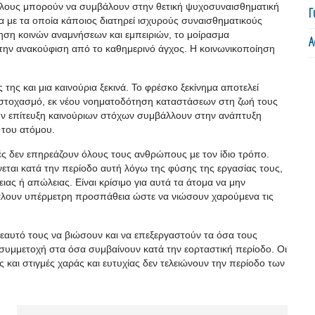
ίλους μπορούν να συμβάλουν στην θετική ψυχοσυναισθηματική
Γ
α με τα οποία κάποιος διατηρεί ισχυρούς συναισθηματικούς
ηση κοινών αναμνήσεων και εμπειριών, το μοίρασμα
Α
ην ανακούφιση από το καθημερινό άγχος. Η κοινωνικοποίηση
 της και μια καινούρια ξεκινά. Το φρέσκο ξεκίνημα αποτελεί
ναστοχασμό, εκ νέου νοηματοδότηση καταστάσεων στη ζωή τους
την επίτευξη καινούριων στόχων συμβάλλουν στην ανάπτυξη
 του ατόμου.
ές δεν επηρεάζουν όλους τους ανθρώπους με τον ίδιο τρόπο.
ται κατά την περίοδο αυτή λόγω της φύσης της εργασίας τους,
ας ή απώλειας. Είναι κρίσιμο για αυτά τα άτομα να μην
άλουν υπέρμετρη προσπάθεια ώστε να νιώσουν χαρούμενα τις
 εαυτό τους να βιώσουν και να επεξεργαστούν τα όσα τους
συμμετοχή στα όσα συμβαίνουν κατά την εορταστική περίοδο. Οι
ς και στιγμές χαράς και ευτυχίας δεν τελειώνουν την περίοδο των