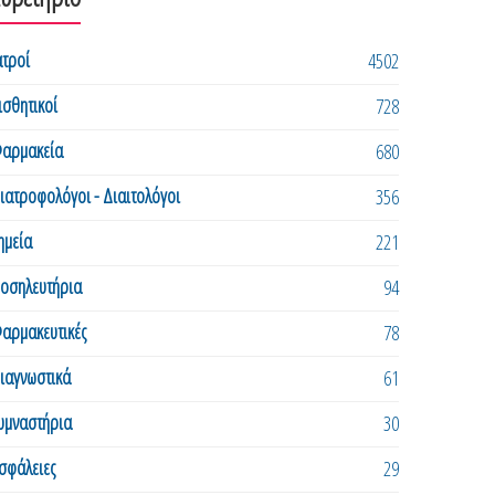
ατροί
4502
ισθητικοί
728
αρμακεία
680
ιατροφολόγοι - Διαιτολόγοι
356
ημεία
221
οσηλευτήρια
94
αρμακευτικές
78
ιαγνωστικά
61
υμναστήρια
30
σφάλειες
29