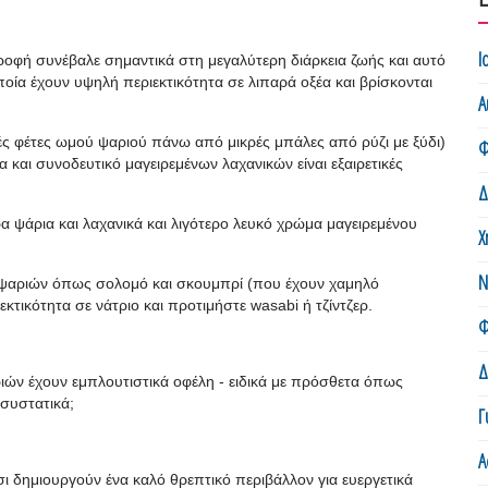
Ι
τροφή συνέβαλε σημαντικά στη μεγαλύτερη διάρκεια ζωής και αυτό
ποία έχουν υψηλή περιεκτικότητα σε λιπαρά οξέα και βρίσκονται
Α
ές φέτες ωμού ψαριού πάνω από μικρές μπάλες από ρύζι με ξύδι)
Φ
α και συνοδευτικό μαγειρεμένων λαχανικών είναι εξαιρετικές
Δ
α ψάρια και λαχανικά και λιγότερο λευκό χρώμα μαγειρεμένου
Χ
Ν
ς ψαριών όπως σολομό και σκουμπρί (που έχουν χαμηλό
τικότητα σε νάτριο και προτιμήστε wasabi ή τζίντζερ.
Φ
Δ
ιών έχουν εμπλουτιστικά οφέλη - ειδικά με πρόσθετα όπως
 συστατικά;
Γ
Α
σι δημιουργούν ένα καλό θρεπτικό περιβάλλον για ευεργετικά