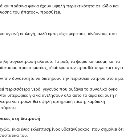
 και πράσινα φύκια έχουν υψηλή περιεκτικότητα σε ιώδιο και
νωσης του ήπατος», προσθέτει.
ια υγιεινή επιλογή, αλλά εμπεριέχει μερικούς κίνδυνους που
ψηλή συγκέντρωση αλατιού. Το ρύζι, τα ψάρια και ακόμη και τα
ιαδικασίας προετοιμασίας, ιδιαίτερα όταν προσθέσουμε και σόγια.
ουν την δυνατότητα να διατηρούν την περίσσεια νατρίου στο αίμα.
ρεί περισσότερο νερό, γεγονός που αυξάνει το συνολικό όγκο
νται υπερωρίες για να αντλήσουν όλο αυτό το αίμα και αυτή η
έλεσμα να προκληθεί υψηλή αρτηριακή πίεση, καρδιακή
επάρκεια.
ρακες στη διατροφή
τυχώς, είναι ένας εκλεπτυσμένος υδατάνθρακας, που σημαίνει ότι
 συστατικά του.