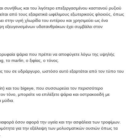
αι συνήθως και του λιγότερο επεξεργασμένου καστανού ρυζιού
ιρείται από τους εξαιρετικά ωφέλιμους εξωτερικούς φλοιούς, όπως
ει στην υγιή χλωρίδα του εντέρου και χρησιμεύει ως ένα
ηψη εξευγενισμένων υδατανθράκων έχει συμβάλει στον
ορυφαία ψάρια που πρέπει να αποφύγετε λόγω της υψηλής
, το marlin, ο ξιφίας, ο τόνος.
τάς του σε υδράργυρο, ωστόσο αυτό εξαρτάται από τον τύπο του
wfin) και του bigeye, που συσσωρεύει τον περισσότερο
ν τόνο, μπορείτε να επιλέξετε ψάρια και οστρακοειδή με
 μύδια.
διαφορά όσον αφορά την υγεία και την ασφάλεια των τροφίμων.
ερμότητα για την εξάλειψη των μολυσματικών ουσιών όπως τα
.