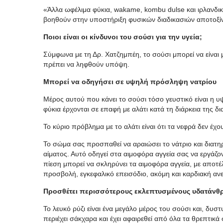
«Άλλα ωφέλιμα φύκια, wakame, kombu dulse και ιρλανδικά
βοηθούν στην υποστήριξη φυσικών διαδικασιών αποτοξί
Ποιοι είναι οι κίνδυνοι
του
σούσι
για την υγεία;
Σύμφωνα με τη Δρ. Χατζημπέη, το σούσι μπορεί να είναι μ
πρέπει να ληφθούν υπόψη.
Μπορεί να οδηγήσει σε υψηλή πρόσληψη νατρίου
Μέρος αυτού που κάνει το σούσι τόσο γευστικό είναι η υ
φύκια έρχονται σε επαφή με αλάτι κατά τη διάρκεια της δ
Το κύριο πρόβλημα με το αλάτι είναι ότι τα νεφρά δεν έχ
Το σώμα σας προσπαθεί να αραιώσει το νάτριο και διατη
αίματος. Αυτό οδηγεί στα αιμοφόρα αγγεία σας να εργάζο
πίεση μπορεί να σκληρύνει τα αιμοφόρα αγγεία, με αποτ
προσβολή, εγκεφαλικό επεισόδιο, ακόμη και καρδιακή αν
Προσθέτει περισσότερους εκλεπτυσμένους υδατάνθ
Το λευκό ρύζι είναι ένα μεγάλο μέρος του σούσι και, δυσ
περιέχει σάκχαρα και έχει αφαιρεθεί από όλα τα θρεπτικά