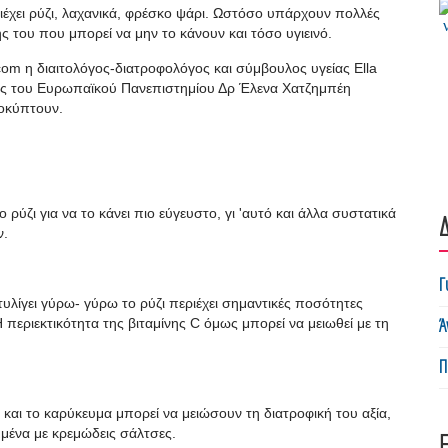
ριέχει ρύζι, λαχανικά, φρέσκο ψάρι. Ωστόσο υπάρχουν πολλές
του που μπορεί να μην το κάνουν και τόσο υγιεινό.
.com η διαιτολόγος-διατροφολόγος και σύμβουλος υγείας Ella
ρας του Ευρωπαϊκού Πανεπιστημίου Δρ Έλενα Χατζημπέη
ροκύπτουν.
ύζι για να το κάνει πιο εύγευστο, γι 'αυτό και άλλα συστατικά
Δ
ν.
Γ
υλίγει γύρω- γύρω το ρύζι περιέχει σημαντικές ποσότητες
Ά
 Η περιεκτικότητα της βιταμίνης C όμως μπορεί να μειωθεί με τη
Π
α και το καρύκευμα μπορεί να μειώσουν τη διατροφική του αξία,
μένα με κρεμώδεις σάλτσες.