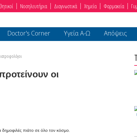
θητικοί
Νοσηλευτήρια
Διαγνωστικά
Χημεία
Φαρμακεία
Γυ
Doctor's Corner
Υγεία Α-Ω
Απόψεις
ι Διατροφολόγοι
 προτείνουν οι
ικά δημοφιλές πιάτο σε όλο τον κόσμο.