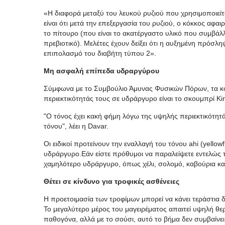
«Η διαφορά μεταξύ του λευκού ρυζιού που χρησιμοποιείτ
είναι ότι μετά την επεξεργασία του ρυζιού, ο κόκκος αφα
το πίτουρο (που είναι το ακατέργαστο υλικό που συμβάλλ
πρεβιοτικό). Μελέτες έχουν δείξει ότι η αυξημένη πρόσλ
επιπολασμό του διαβήτη τύπου 2».
Μη ασφαλή επίπεδα υδραργύρου
Σύμφωνα με το Συμβούλιο Άμυνας Φυσικών Πόρων, τα κ
περιεκτικότητάς τους σε υδράργυρο είναι το σκουμπρί King
"Ο τόνος έχει κακή φήμη λόγω της υψηλής περιεκτικότη
τόνου", λέει η Davar.
Οι ειδικοί προτείνουν την εναλλαγή του τόνου ahi (yello
υδράργυρο.Εάν είστε πρόθυμοι να παραλείψετε εντελώς το
χαμηλότερο υδράργυρο, όπως χέλι, σολομό, καβούρια και
Θέτει σε κίνδυνο για τροφικές ασθένειες
Η προετοιμασία των τροφίμων μπορεί να κάνει τεράστια 
Το μεγαλύτερο μέρος του μαγειρέματος απαιτεί υψηλή θ
παθογόνα, αλλά με το σούσι, αυτό το βήμα δεν συμβαίνει