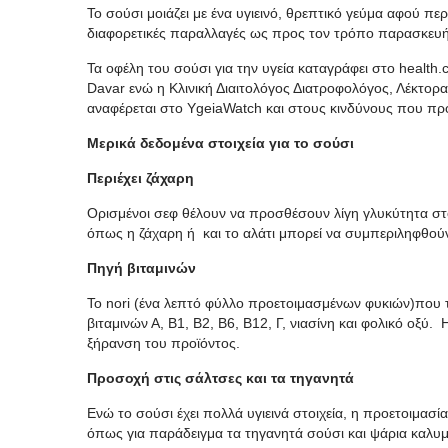
Το σούσι μοιάζει με ένα υγιεινό, θρεπτικό γεύμα αφού πε
διαφορετικές παραλλαγές ως προς τον τρόπο παρασκευής 
Τα οφέλη του σούσι για την υγεία καταγράφει στο health
Davar ενώ η Κλινική Διαιτολόγος Διατροφολόγος, Λέκτο
αναφέρεται στο YgeiaWatch και στους κινδύνους που π
Μερικά δεδομένα στοιχεία για το σούσι
Περιέχει ζάχαρη
Ορισμένοι σεφ θέλουν να προσθέσουν λίγη γλυκύτητα στο ρ
όπως η ζάχαρη ή και το αλάτι μπορεί να συμπεριληφθού
Πηγή βιταμινών
Το nori (ένα λεπτό φύλλο προετοιμασμένων φυκιών)που τ
βιταμινών Α, Β1, Β2, Β6, Β12, Γ, νιασίνη και φολικό οξύ.
ξήρανση του προϊόντος.
Προσοχή στις σάλτσες και τα τηγανητά
Ενώ το σούσι έχει πολλά υγιεινά στοιχεία, η προετοιμασί
όπως για παράδειγμα τα τηγανητά σούσι και ψάρια καλυμ