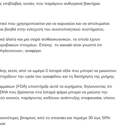
ς επιβλαβείς ουσίες που παράγουν ανθυγιεινά βακτήρια.
ικό που χρησιμοποιείται για να καρυκεύει και να απολυμαίνει
 και βοηθά στην ενίσχυση του ανοσοποιητικού συστήματος.
κά άλατα και μια σειρά ισοθειοκυανικών, τα οποία έχουν
ικροβιακών στοιχείων. Επίσης το wasabi είναι γνωστό ότι
hylococcus», αναφέρει.
εΐνης εκτός από τα ωμέγα-3 λιπαρά οξέα που μπορεί να μειώσουν
ηρίξουν την υγεία του εγκεφάλου και τη διατήρηση της μνήμης.
αρμάκων (FDA) υποστήριξε αυτά τα ευρήματα, δηλώνοντας ότι
ο DHA που βρίσκεται στα λιπαρά ψάρια μπορεί να μειώσει την
 δύο κοινούς παράγοντες κινδύνου ανάπτυξης στεφανιαίας νόσου.
περισσότερες βιταμίνες από το σπανάκι και περιέχει 30 έως 50%
var.