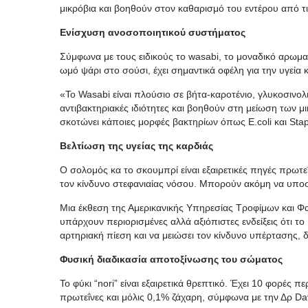
μικρόβια και βοηθούν στον καθαρισμό του εντέρου από τι
Ε
νίσχυση ανοσοποιητικού συστήματος
Σύμφωνα με τους ειδικούς το wasabi, το μοναδικό αρωματ
ωμό ψάρι στο σούσι, έχει σημαντικά οφέλη για την υγεία
«Το Wasabi είναι πλούσιο σε βήτα-καροτένιο, γλυκοσινολι
αντιβακτηριακές ιδιότητες και βοηθούν στη μείωση των μ
σκοτώνει κάποιες μορφές βακτηρίων όπως E.coli και Stap
Βελτίωση της υγείας της καρδιάς
Ο σολομός κα το σκουμπρί είναι εξαιρετικές πηγές πρωτ
τον κίνδυνο στεφανιαίας νόσου. Μπορούν ακόμη να υποστ
Μια έκθεση της Αμερικανικής Υπηρεσίας Τροφίμων και Φ
υπάρχουν περιορισμένες αλλά αξιόπιστες ενδείξεις ότι τ
αρτηριακή πίεση και να μειώσει τον κίνδυνο υπέρτασης,
Φυσική διαδικασία αποτοξίνωσης του σώματος
Το φύκι “nori” είναι εξαιρετικά θρεπτικό. Έχει 10 φορές 
πρωτεΐνες και μόλις 0,1% ζάχαρη, σύμφωνα με την Δρ Da