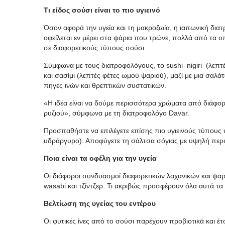
Τι είδος σούσι είναι το πιο υγιεινό
Όσον αφορά την υγεία και τη μακροζωία, η ιαπωνική δια
οφείλεται εν μέρει στα ψάρια που τρώνε, πολλά από τα ο
σε διαφορετικούς τύπους σούσι.
Σύμφωνα με τους διατροφολόγους, το sushi nigiri (λεπτ
και σασίμι (λεπτές φέτες ωμού ψαριού), μαζί με μια σαλάτ
πηγές ινών και θρεπτικών συστατικών.
«Η ιδέα είναι να δούμε περισσότερα χρώματα από διάφορ
ρυζιού», σύμφωνα με τη διατροφολόγο Davar.
Προσπαθήστε να επιλέγετε επίσης πιο υγιεινούς τύπου
υδράργυρο). Αποφύγετε τη σάλτσα σόγιας με υψηλή περιεκ
Ποια είναι τα οφέλη για την υγεία
Οι διάφοροι συνδυασμοί διαφορετικών λαχανικών και ψαρ
wasabi και τζίντζερ. Τι ακριβώς προσφέρουν όλα αυτά τα
Βελτίωση της υγείας του εντέρου
Οι φυτικές ίνες από το σούσι παρέχουν προβιοτικά και έτ