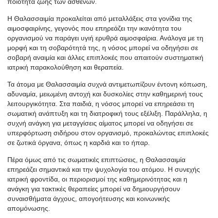
ποιότητα ζωής των ασθενών.
Η Θαλασσαιμία προκαλείται από μεταλλάξεις στα γονίδια της
αιμοσφαιρίνης, γεγονός που επηρεάζει την ικανότητα του
οργανισμού να παράγει υγιή ερυθρά αιμοσφαίρια. Ανάλογα με τη
μορφή και τη σοβαρότητά της, η νόσος μπορεί να οδηγήσει σε
σοβαρή αναιμία και άλλες επιπλοκές που απαιτούν συστηματική
ιατρική παρακολούθηση και θεραπεία.
Τα άτομα με Θαλασσαιμία συχνά αντιμετωπίζουν έντονη κόπωση,
αδυναμία, μειωμένη αντοχή και δυσκολίες στην καθημερινή τους
λειτουργικότητα. Στα παιδιά, η νόσος μπορεί να επηρεάσει τη
σωματική ανάπτυξη και τη διατροφική τους εξέλιξη. Παράλληλα, η
συχνή ανάγκη για μεταγγίσεις αίματος μπορεί να οδηγήσει σε
υπερφόρτωση σιδήρου στον οργανισμό, προκαλώντας επιπλοκές
σε ζωτικά όργανα, όπως η καρδιά και το ήπαρ.
Πέρα όμως από τις σωματικές επιπτώσεις, η Θαλασσαιμία
επηρεάζει σημαντικά και την ψυχολογία του ατόμου. Η συνεχής
ιατρική φροντίδα, οι περιορισμοί της καθημερινότητας και η
ανάγκη για τακτικές θεραπείες μπορεί να δημιουργήσουν
συναισθήματα άγχους, απογοήτευσης και κοινωνικής
απομόνωσης.