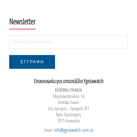
Newsletter
Επικοινωνία για ιστοσελίδα Ygeiawatch
ΚΕΝΤΡΙΚΑ ΓΡΑΦΕΙΑ
Μιχαλακοπούλου 14
Demitas Tower
2ος όροφος - Γραφείο 201
Άγιοι Ομολογητές
1075 Λευκωσία
info@ygeiawatch.com.cy
Email: