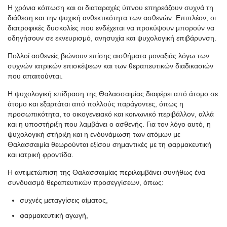
Η χρόνια κόπωση και οι διαταραχές ύπνου επηρεάζουν συχνά τη
διάθεση και την ψυχική ανθεκτικότητα των ασθενών. Επιπλέον, οι
διατροφικές δυσκολίες που ενδέχεται να προκύψουν μπορούν να
οδηγήσουν σε εκνευρισμό, ανησυχία και ψυχολογική επιβάρυνση.
Πολλοί ασθενείς βιώνουν επίσης αισθήματα μοναξιάς λόγω των
συχνών ιατρικών επισκέψεων και των θεραπευτικών διαδικασιών
που απαιτούνται.
Η ψυχολογική επίδραση της Θαλασσαιμίας διαφέρει από άτομο σε
άτομο και εξαρτάται από πολλούς παράγοντες, όπως η
προσωπικότητα, το οικογενειακό και κοινωνικό περιβάλλον, αλλά
και η υποστήριξη που λαμβάνει ο ασθενής. Για τον λόγο αυτό, η
ψυχολογική στήριξη και η ενδυνάμωση των ατόμων με
Θαλασσαιμία θεωρούνται εξίσου σημαντικές με τη φαρμακευτική
και ιατρική φροντίδα.
Η αντιμετώπιση της Θαλασσαιμίας περιλαμβάνει συνήθως ένα
συνδυασμό θεραπευτικών προσεγγίσεων, όπως:
συχνές μεταγγίσεις αίματος,
φαρμακευτική αγωγή,