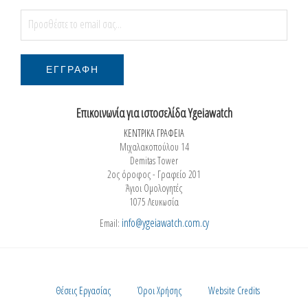
Επικοινωνία για ιστοσελίδα Ygeiawatch
ΚΕΝΤΡΙΚΑ ΓΡΑΦΕΙΑ
Μιχαλακοπούλου 14
Demitas Tower
2ος όροφος - Γραφείο 201
Άγιοι Ομολογητές
1075 Λευκωσία
info@ygeiawatch.com.cy
Email:
Θέσεις Εργασίας
Όροι Χρήσης
Website Credits