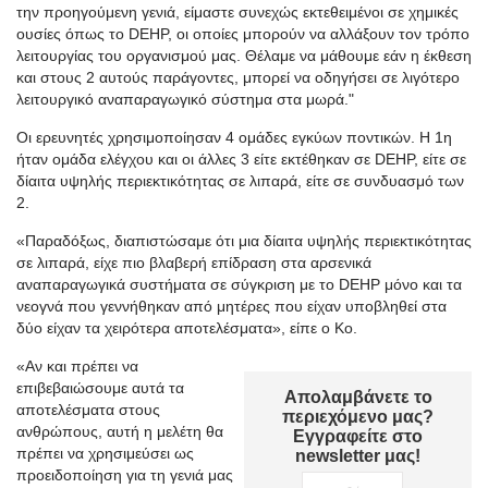
την προηγούμενη γενιά, είμαστε συνεχώς εκτεθειμένοι σε χημικές
ουσίες όπως το DEHP, οι οποίες μπορούν να αλλάξουν τον τρόπο
λειτουργίας του οργανισμού μας. Θέλαμε να μάθουμε εάν η έκθεση
και στους 2 αυτούς παράγοντες, μπορεί να οδηγήσει σε λιγότερο
λειτουργικό αναπαραγωγικό σύστημα στα μωρά."
Οι ερευνητές χρησιμοποίησαν 4 ομάδες εγκύων ποντικών. Η 1η
ήταν ομάδα ελέγχου και οι άλλες 3 είτε εκτέθηκαν σε DEHP, είτε σε
δίαιτα υψηλής περιεκτικότητας σε λιπαρά, είτε σε συνδυασμό των
2.
«Παραδόξως, διαπιστώσαμε ότι μια δίαιτα υψηλής περιεκτικότητας
σε λιπαρά, είχε πιο βλαβερή επίδραση στα αρσενικά
αναπαραγωγικά συστήματα σε σύγκριση με το DEHP μόνο και τα
νεογνά που γεννήθηκαν από μητέρες που είχαν υποβληθεί στα
δύο είχαν τα χειρότερα αποτελέσματα», είπε ο Ko.
«Αν και πρέπει να
επιβεβαιώσουμε αυτά τα
Απολαμβάνετε το
αποτελέσματα στους
περιεχόμενο μας?
ανθρώπους, αυτή η μελέτη θα
Εγγραφείτε στο
πρέπει να χρησιμεύσει ως
newsletter μας!
προειδοποίηση για τη γενιά μας