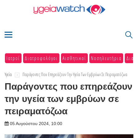
Ιατροί
Διατροφολόγοι
Αισθητικοί
Νοσηλευτήρια
Διαγ
Υγεία
Παράγοντες Που Επηρεάζουν Την Υγεία Των Εμβρύων Σε Πειραματόζωα
Παράγοντες που επηρεάζουν
την υγεία των εμβρύων σε
πειραματόζωα
05 Αυγούστου 2024, 10:00