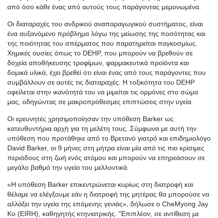
από όσο κάθε ένας από αυτούς τους παράγοντας μεμονωμένα.
Οι διαταραχές του ανδρικού αναπαραγωγικού συστήματος, είναι
ένα αυξανόμενο πρόβλημα λόγω της μείωσης της ποσότητας και
της ποιότητας του σπέρματος που παρατηρείται παγκοσμίως.
Χημικές ουσίες όπως το DEHP, που μπορούν να βρεθούν σε
δοχεία αποθήκευσης τροφίμων, φαρμακευτικά προϊόντα και
δομικά υλικά, έχει βρεθεί ότι είναι ένας από τους παράγοντες που
συμβάλλουν σε αυτές τις διαταραχές. Η τοξικότητα του DEHP
οφείλεται στην ικανότητά του να μιμείται τις ορμόνες στο σώμα
μας, οδηγώντας σε μακροπρόθεσμες επιπτώσεις στην υγεία.
Οι ερευνητές χρησιμοποίησαν την υπόθεση Barker ως
κατευθυντήρια αρχή για τη μελέτη τους. Σύμφωνα με αυτή την
υπόθεση που προτάθηκε από το Βρετανό γιατρό και επιδημιολόγο
David Barker, οι 9 μήνες στη μήτρα είναι μία από τις πιο κρίσιμες
περιόδους στη ζωή ενός ατόμου και μπορούν να επηρεάσουν σε
μεγάλο βαθμό την υγεία του μελλοντικά.
«Η υπόθεση Barker επικεντρώνεται κυρίως στη διατροφή και
θέλαμε να ελέγξουμε εάν η διατροφή της μητέρας θα μπορούσε να
αλλάξει την υγεία της επόμενης γενιάς», δήλωσε ο CheMyong Jay
Ko (EIRH), καθηγητής κτηνιατρικής. "Επιπλέον, σε αντίθεση με