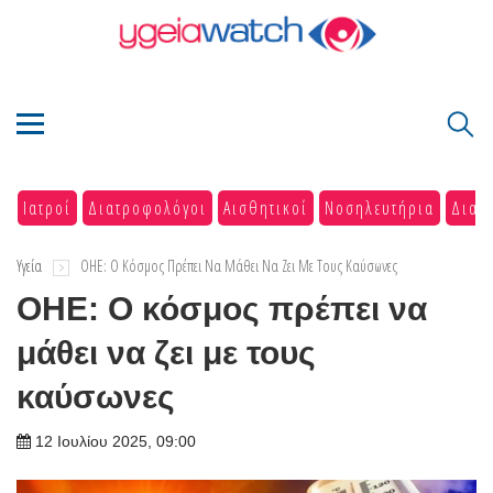
Ιατροί
Διατροφολόγοι
Αισθητικοί
Νοσηλευτήρια
Διαγ
Υγεία
ΟΗΕ: Ο Κόσμος Πρέπει Να Μάθει Να Ζει Με Τους Καύσωνες
ΟΗΕ: Ο κόσμος πρέπει να
μάθει να ζει με τους
καύσωνες
12 Ιουλίου 2025, 09:00