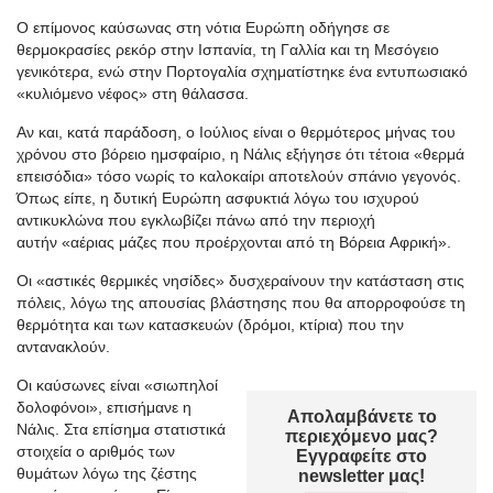
Ο επίμονος καύσωνας στη νότια Ευρώπη οδήγησε σε
θερμοκρασίες ρεκόρ στην Ισπανία, τη Γαλλία και τη Μεσόγειο
γενικότερα, ενώ στην Πορτογαλία σχηματίστηκε ένα εντυπωσιακό
«
κυλιόμενο νέφος
»
στη θάλασσα.
Αν και, κατά παράδοση, ο Ιούλιος είναι ο θερμότερος μήνας του
χρόνου στο βόρειο
ημσφαίριο
, η
Νάλις
εξήγησε ότι τέτοια
«
θερμά
επεισόδια
»
τόσο νωρίς το καλοκαίρι αποτελούν σπάνιο γεγονός.
Όπως είπε, η δυτική Ευρώπη
ασφυκτιά
λόγω του ισχυρού
αντικυκλώνα που εγκλωβίζει πάνω από την περιοχή
αυτήν
«
αέριας μάζες που προέρχονται από τη Βόρεια
Αφρική
».
Οι
«
αστικές θερμικές
νησίδες
»
δυσχεραίνουν την κατάσταση στις
πόλεις, λόγω της απουσίας βλάστησης που θα απορροφούσε τη
θερμότητα και των κατασκευών (δρόμοι, κτίρια) που την
αντανακλούν.
Οι καύσωνες είναι
«
σιωπηλοί
δολοφόνοι
», επισήμανε
η
Απολαμβάνετε το
Νάλις
. Στα επίσημα στατιστικά
περιεχόμενο μας?
στοιχεία ο αριθμός των
Εγγραφείτε στο
θυμάτων λόγω της ζέστης
newsletter μας!