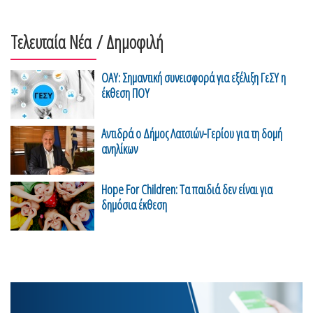
Τελευταία Νέα
/ Δημοφιλή
ΟΑΥ: Σημαντική συνεισφορά για εξέλιξη ΓεΣΥ η
έκθεση ΠΟΥ
Αντιδρά ο Δήμος Λατσιών-Γερίου για τη δομή
ανηλίκων
Hope For Children: Τα παιδιά δεν είναι για
δημόσια έκθεση