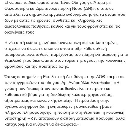
«
Γνώρισε τα Δικαιώματά σου: Ένας Οδηγός για Άτομα με
Θαλασσαιμία και Δρεπανοκυτταρική Νόσο (ΔΝ)
»,
ο οποίος
αποτελεί ένα σημαντικό εργαλείο ενδυνάμωσης για τα άτομα που
ζουν με αυτές τις χρόνιες, σύνθετες και κληρονομικές
αιματολογικές παθήσεις, καθώς και για τους φροντιστές και τις
οικογένειές τους.
Η νέα αυτή έκδοση, πλήρως ανανεωμένη και εμπλουτισμένη,
στοχεύει να διαφωτίσει και να υποστηρίξει κάθε ασθενή
με
αιμοσφαιρινοπάθειες
, παρέχοντάς του πλήρη ενημέρωση για τα
θεμελιώδη του δικαιώματα στον τομέα της υγείας, της κοινωνικής
φροντίδας και της ποιότητας ζωής.
Όπως επισημαίνει η Εκτελεστική Διευθύντρια της ΔΟΘ και μία εκ
των συγγραφέων του οδηγού, Δρ. Ανδρούλλα Ελευθερίου:
«
Η
γνώση των δικαιωμάτων των ασθενών είναι το πρώτο και
καθοριστικό βήμα για τη διεκδίκηση καλύτερης φροντίδας,
αξιοπρέπειας και κοινωνικής ένταξης. Η πρόσβαση στην
υγειονομική φροντίδα, η ενημερωμένη συγκατάθεση βάσει
πλήρους πληροφόρησης, η ποιότητα στη θεραπεία, η κοινωνική
υποστήριξη
–
δεν αποτελούν διαπραγματεύσιμα προνόμια, αλλά
κατοχυρωμένα ανθρώπινα δικαιώματα.
»