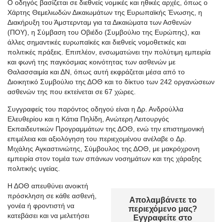
Ο οδηγός βασίζεται σε διεθνείς νομικές και ηθικές αρχές, όπως ο
Χάρτης Θεμελιωδών Δικαιωμάτων της Ευρωπαϊκής Ένωσης, η
Διακήρυξη του Άμστερνταμ για τα Δικαιώματα των Ασθενών
(ΠΟΥ), η Σύμβαση του Οβιέδο (Συμβούλιο της Ευρώπης), και
άλλες σημαντικές ευρωπαϊκές και διεθνείς νομοθετικές και
πολιτικές πράξεις. Επιπλέον, ενσωματώνει την πολύτιμη εμπειρία
και φωνή της παγκόσμιας κοινότητας των ασθενών με
Θαλασσαιμία και ΔΝ, όπως αυτή εκφράζεται μέσα από το
Διοικητικό Συμβούλιο της ΔΟΘ και το δίκτυο των 242 οργανώσεων
ασθενών της που εκτείνεται σε 67 χώρες.
Συγγραφείς του παρόντος οδηγού είναι η Δρ. Ανδρούλλα
Ελευθερίου και η Κάτια
Πηλίδη
, Ανώτερη Λειτουργός
Εκπαιδευτικών Προγραμμάτων της ΔΟΘ, ενώ την επιστημονική
επιμέλεια και αξιολόγηση του π
εριεχομένου
α
νέλ
αβε ο
Δρ
.
Μιχάλης
Αγκαστινιώτης
, Σύμβουλος της ΔΟΘ, με μακρόχρονη
εμπειρία στον τομέα των σπάνιων νοσημάτων και της χάραξης
πολιτικής υγείας.
Η ΔΟΘ απευθύνει ανοικτή
πρόσκληση σε κάθε ασθενή,
Απολαμβάνετε το
γονέα ή φροντιστή να
περιεχόμενο μας?
κατεβάσει και να μελετήσει
Εγγραφείτε στο