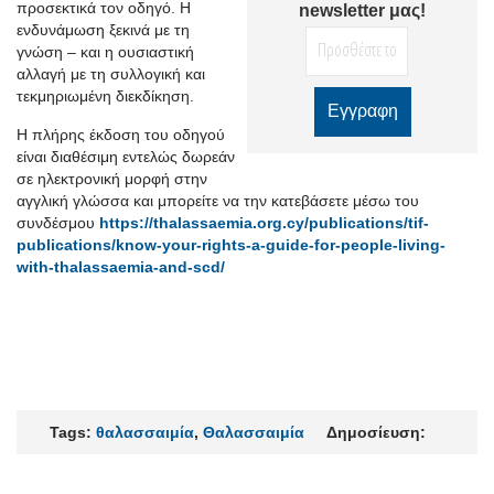
προσεκτικά τον οδηγό. Η
newsletter μας!
ενδυνάμωση ξεκινά με τη
γνώση
–
και η ουσιαστική
αλλαγή με τη συλλογική και
τεκμηριωμένη διεκδίκηση.
Η πλήρης έκδοση του οδηγού
είναι διαθέσιμη εντελώς δωρεάν
σε ηλεκτρονική μορφή στην
αγγλική γλώσσα και μπορείτε να την κατεβάσετε μέσω του
συνδέσμου
https://thalassaemia.org.cy/publications/tif-
publications/know-your-rights-a-guide-for-people-living-
with-thalassaemia-and-scd/
Tags:
θαλασσαιμία
,
Θαλασσαιμία
Δημοσίευση: