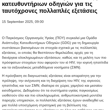
κατευθυντήριων οδηγιών για τις
ταυτόχρονες πολλαπλές εξετάσεις
15 September 2025, 09:00
Ο Παγκόσμιος Οργανισμός Υγείας (ΠΟΥ) συγκαλεί μια Ομάδα
Ανάπτυξης Κατευθυντήριων Οδηγιών (GDG) για τη δημιουργία
συστάσεων βασισμένων σε στοιχεία σχετικά με τις πολλαπλές
εξετάσεις, οι οποίες θα
θεσ
π
ίσουν
θεμελιώδεις αρχές για τη
διενέργεια ολοκληρωμένων εξετάσεων, καθώς και τη μελέτη των πιο
πρόσφατων στοιχείων που αφορούν τον ιό HIV, την ιογενή ηπατίτιδα
και τα σεξουαλικώς μεταδιδόμενα νοσήματα (ΣΜΝ).
Η πρόσβαση σε διαγνωστικές εξετάσεις είναι απαραίτητη για την
πρόληψη, την ανίχνευση και τη διαχείριση του HIV, της ιογενούς
ηπατίτιδας και των ΣΜΝ, ιδιαίτερα σε χώρες χαμηλού και μεσαίου
εισοδήματος. Δεδομένου ότι τα συστήματα υγείας παγκοσμίως
υιοθετούν όλο και π
ιο
ολοκληρωμένα, ανθρωποκεντρικά μοντέλα
παροχής υπηρεσιών, οι πολλαπλές εξετάσεις έχουν αναδειχθεί ως
μια πολλά υποσχόμενη στρατηγική για τη βελτίωση της
αποτελεσματικότητας των εξετάσεων σε όλες τις ασθένειες και την