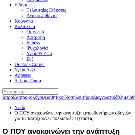
Ειδήσεις
Tελευταίες Eιδήσεις
Ανακοινωθέντα
Κοινωνία
Καλή Ζωή
Ομορφιά
Διατροφή
Fitness
Ψυχολογία
Υγεία & Ζώα
Σεξ
Doctor's Corner
Υγεία Α-Ω
Απόψεις
Δελτία Τύπου
Ιατροί
Διατροφολόγοι
Αισθητικοί
Νοσηλευτήρια
Διαγνωστικά
Χημεία
Φ
Υγεία
Ο ΠΟΥ ανακοινώνει την ανάπτυξη κατευθυντήριων οδηγιών
για τις ταυτόχρονες πολλαπλές εξετάσεις
Ο ΠΟΥ ανακοινώνει την ανάπτυξη