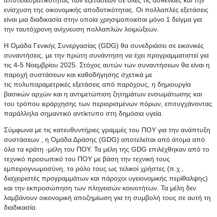
ενίσχυση της οικονομικής αποδοτικότητας. Οι πολλαπλές εξετάσεις
είναι μια διαδικασία στην οποία χρησιμοποιείται μόνο 1 δείγμα για
την ταυτόχρονη ανίχνευση πολλαπλών λοιμώξεων.
Η Ομάδα Γενικής Συνεργασίας (GDG) θα συνεδριάσει σε εικονικές
συναντήσεις, με την πρώτη συνάντηση να έχει προγραμματιστεί για
τις 4-5 Νοεμβρίου 2025. Στόχος αυτών των συναντήσεων θα είναι η
παροχή συστάσεων και καθοδήγησης σχετικά με
τις
πολυπαραμετρικές
εξετάσεις από
παρόχους
, η δημιουργία
βασικών αρχών και η αντιμετώπιση ζητημάτων ενσωμάτωσης και
του τρόπου ιεράρχησης των περιορισμένων πόρων, επιτυγχάνοντας
παράλληλα σημαντικό αντίκτυπο στη δημόσια υγεία.
Σύμφωνα με τις κατευθυντήριες γραμμές του ΠΟΥ για την ανάπτυξη
συστάσεων , η Ομάδα Δράσης (GDG) αποτελείται από άτομα από
όλα τα κράτη -μέλη του ΠΟΥ. Τα μέλη της GDG επιλέχθηκαν από το
τεχνικό προσωπικό του ΠΟΥ
με
βάση την τεχνική τους
εμπειρογνωμοσύνη, το ρόλο τους ως τελικοί χρήστες (π.χ.,
διαχειριστές προγραμμάτων και
πάροχοι
υγειονομικής περίθαλψης)
και την εκπροσώπηση των πληγεισών κοινοτήτων. Τα μέλη δεν
λαμβάνουν οικονομική αποζημίωση για τη συμβολή τους σε αυτή τη
διαδικασία.