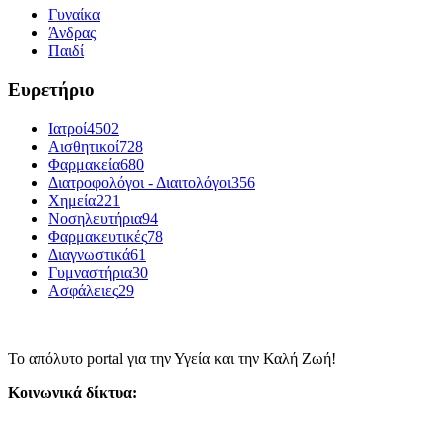
Γυναίκα
Άνδρας
Παιδί
Ευρετήριο
Ιατροί
4502
Αισθητικοί
728
Φαρμακεία
680
Διατροφολόγοι - Διαιτολόγοι
356
Χημεία
221
Νοσηλευτήρια
94
Φαρμακευτικές
78
Διαγνωστικά
61
Γυμναστήρια
30
Ασφάλειες
29
Το απόλυτο portal για την Υγεία και την Καλή Ζωή!
Κοινωνικά δίκτυα: