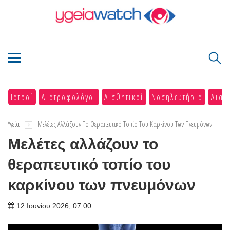
Ιατροί
Διατροφολόγοι
Αισθητικοί
Νοσηλευτήρια
Διαγ
Υγεία
Μελέτες Αλλάζουν Το Θεραπευτικό Τοπίο Του Καρκίνου Των Πνευμόνων
Μελέτες αλλάζουν το
θεραπευτικό τοπίο του
καρκίνου των πνευμόνων
12 Ιουνίου 2026, 07:00