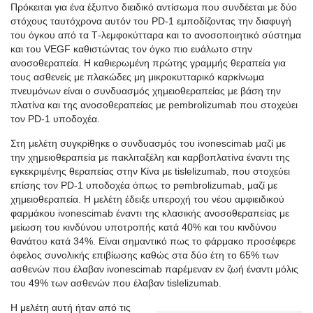
Πρόκειται για ένα έξυπνο διειδικό αντίσωμα που συνδέεται με δύο
στόχους ταυτόχρονα αυτόν του PD-1 εμποδίζοντας την διαφυγή
του όγκου από τα Τ-λεμφοκύτταρα και το ανοσοποιητικό σύστημα
και του VEGF καθιστώντας τον όγκο πιο ευάλωτο στην
ανοσοθεραπεία. Η καθιερωμένη πρώτης γραμμής θεραπεία για
τους ασθενείς με πλακώδες μη μικροκυτταρικό καρκίνωμα
πνευμόνων είναι ο συνδυασμός χημειοθεραπείας με βάση την
πλατίνα και της ανοσοθεραπείας με pembrolizumab που στοχεύει
τον PD-1 υποδοχέα.
Στη μελέτη συγκρίθηκε ο συνδυασμός του ivonescimab μαζί με
την χημειοθεραπεία με πακλιταξέλη και καρβοπλατίνα έναντι της
εγκεκριμένης θεραπείας στην Κίνα με tislelizumab, που στοχεύει
επίσης τον PD-1 υποδοχέα όπως το pembrolizumab, μαζί με
χημειοθεραπεία. Η μελέτη έδειξε υπεροχή του νέου αμφιειδικού
φαρμάκου ivonescimab έναντι της κλασικής ανοσοθεραπείας με
μείωση του κινδύνου υποτροπής κατά 40% και του κινδύνου
θανάτου κατά 34%. Είναι σημαντικό πως το φάρμακο προσέφερε
όφελος συνολικής επιβίωσης καθώς στα δύο έτη το 65% των
ασθενών που έλαβαν ivonescimab παρέμεναν εν ζωή έναντι μόλις
του 49% των ασθενών που έλαβαν tislelizumab.
Η μελέτη αυτή ήταν από τις