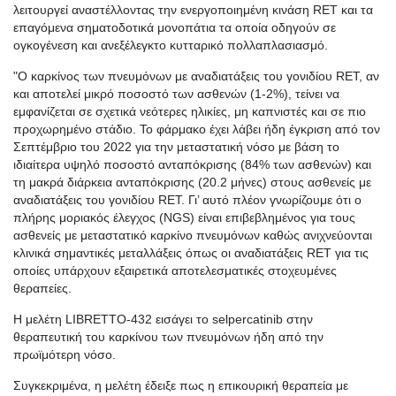
λειτουργεί αναστέλλοντας την ενεργοποιημένη κινάση RET και τα
επαγόμενα σηματοδοτικά μονοπάτια τα οποία οδηγούν σε
ογκογένεση και ανεξέλεγκτο κυτταρικό πολλαπλασιασμό.
"Ο καρκίνος των πνευμόνων με αναδιατάξεις του γονιδίου RET, αν
και αποτελεί μικρό ποσοστό των ασθενών (1-2%), τείνει να
εμφανίζεται σε σχετικά νεότερες ηλικίες, μη καπνιστές και σε πιο
προχωρημένο στάδιο. Το φάρμακο έχει λάβει ήδη έγκριση από τον
Σεπτέμβριο του 2022 για την μεταστατική νόσο με βάση το
ιδιαίτερα υψηλό ποσοστό ανταπόκρισης (84% των ασθενών) και
τη μακρά διάρκεια ανταπόκρισης (20.2 μήνες) στους ασθενείς με
αναδιατάξεις του γονιδίου RET. Γι’ αυτό πλέον γνωρίζουμε ότι ο
πλήρης μοριακός έλεγχος (NGS) είναι επιβεβλημένος για τους
ασθενείς με μεταστατικό καρκίνο πνευμόνων καθώς ανιχνεύονται
κλινικά σημαντικές μεταλλάξεις όπως οι αναδιατάξεις RET για τις
οποίες υπάρχουν εξαιρετικά αποτελεσματικές στοχευμένες
θεραπείες.
Η μελέτη LIBRETTO-432 εισάγει το selpercatinib στην
θεραπευτική του καρκίνου των πνευμόνων ήδη από την
πρωϊμότερη νόσο.
Συγκεκριμένα, η μελέτη έδειξε πως η επικουρική θεραπεία με