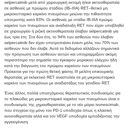
selpercatinib μετά από χειρουργική εκτομή ή/και ακτινοθεραπεία
σε ασθενείς με πρώιμου σταδίου (IB–IIIA) RET–θετικό μη
μικροκυτταρικό καρκίνο πνευμόνων μειώνει την πιθανότητα
υποτροπής κατά 83%. Οι ασθενείς με στάδιο ΙΒ-ΙΙΙΑ πρώιμο
καρκίνο των πνευμόνων και αναδιάταξη RET που είχαν υποβληθεί
σε χειρουργείο ή ριζική ακτινοθεραπεία έλαβαν selpercatinib για
έως τρία έτη. Στα δύο έτη, το 94% των ασθενών που έλαβαν
selpercatinib δεν είχαν υποτροπιάσει έναντι μόλις του 70% των
ασθενών που δεν έλαβε. Αυτά τα δεδομένα αλλάζουν σημαντικά
την πρόγνωση των ασθενών αυτών και υπογραμμίζουν ακόμη
περισσότερο την σημασία του έγκαιρου μοριακού ελέγχου ήδη
κατά την διάγνωση του πρώιμου καρκίνου των πνευμόνων.
Πρόκειται για την πρώτη θετική φάσης III μελέτη επικουρικής
θεραπείας με εκλεκτικό RET αναστολέα σε μη μικροκυτταρικό
καρκίνο των πνευμόνων με αναδιατάξεις του γονιδίου RET.
Ένας άλλος πολλά υποσχόμενος θεραπευτικός συνδυασμός για
το πλακώδες μη μικροκυτταρικό καρκίνο των πνευμόνων είναι ο
συνδυασμός της χημειοθεραπείας με το νέο μόριο ivonescimab,
που στοχεύει όχι μόνο τον PD-1 υποδοχέα όπως η κλασική
ανοσοθεραπεία αλλά και τον VEGF υποδοχέα εμποδίζοντας την
αγγειογένεση.