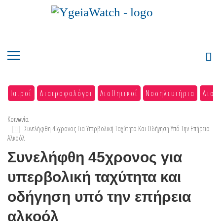
Ιατροί
Διατροφολόγοι
Αισθητικοί
Νοσηλευτήρια
Διαγ
Κοινωνία
Συνελήφθη 45χρονος Για Υπερβολική Ταχύτητα Και Οδήγηση Υπό Την Επήρεια
Αλκοόλ
Συνελήφθη 45χρονος για
υπερβολική ταχύτητα και
οδήγηση υπό την επήρεια
αλκοόλ