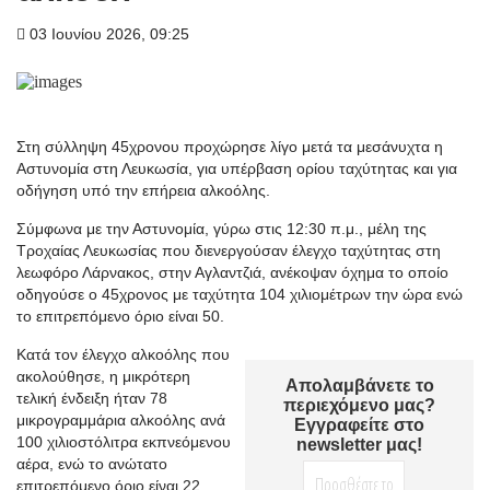
03 Ιουνίου 2026, 09:25
Στη σύλληψη 45χρονου προχώρησε λίγο μετά τα μεσάνυχτα η
Αστυνομία στη Λευκωσία, για υπέρβαση ορίου ταχύτητας και για
οδήγηση υπό την επήρεια αλκοόλης.
Σύμφωνα με την Αστυνομία, γύρω στις 12:30 π.μ., μέλη της
Τροχαίας Λευκωσίας που διενεργούσαν έλεγχο ταχύτητας στη
λεωφόρο Λάρνακος, στην Αγλαντζιά, ανέκοψαν όχημα το οποίο
οδηγούσε ο 45χρονος με ταχύτητα 104 χιλιομέτρων την ώρα ενώ
το επιτρεπόμενο όριο είναι 50.
Κατά τον έλεγχο αλκοόλης που
ακολούθησε, η μικρότερη
Απολαμβάνετε το
τελική ένδειξη ήταν 78
περιεχόμενο μας?
μικρογραμμάρια αλκοόλης ανά
Εγγραφείτε στο
100 χιλιοστόλιτρα εκπνεόμενου
newsletter μας!
αέρα, ενώ το ανώτατο
επιτρεπόμενο όριο είναι 22.