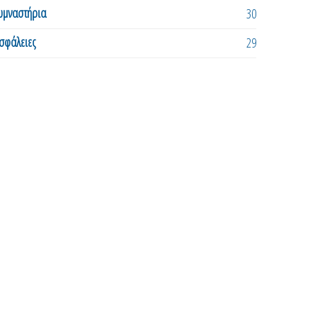
υμναστήρια
30
σφάλειες
29