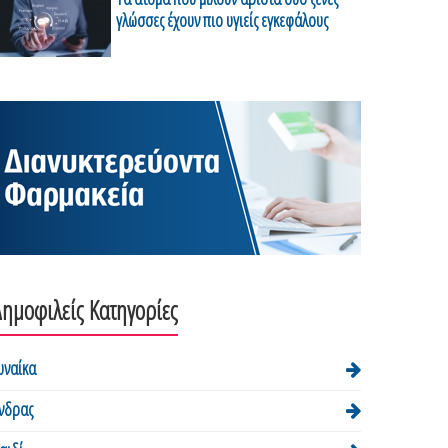
γλώσσες έχουν πιο υγιείς εγκεφάλους
ημοφιλείς Κατηγορίες
υναίκα
νδρας