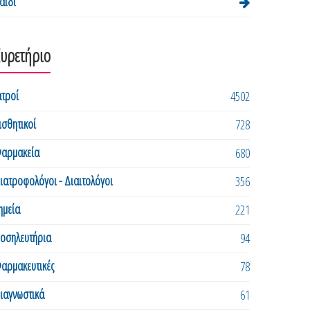
αιδί
Ευρετήριο
ατροί
4502
ισθητικοί
728
αρμακεία
680
ιατροφολόγοι - Διαιτολόγοι
356
ημεία
221
οσηλευτήρια
94
αρμακευτικές
78
ιαγνωστικά
61