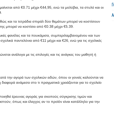
Γ
μαίνεται από €0.71 μέχρι €44,95, ενώ τα μολύβια, τα στυλό και οι
9.
Α
θώς και τα τετράδια σπιράλ δύο θεμάτων μπορεί να κοστίσουν
ης μπορεί να κοστίσει από €0.38 μέχρι €5.39.
χολικές φανέλες και τα πουκάμισα, συμπεριλαμβανομένου και των
σχολικά παντελόνια από €11 μέχρι και €26, ενώ για τις σχολικές
ώνεται ανάλογα με τις επιλογές και τις ανάγκες του μαθητή ή
ατά την αγορά των σχολικών ειδών, όπου οι γονείς καλούνται να
διαφορά ανάμεσα στο τι πραγματικά χρειάζονται για το σχολείο
ιηθεί έρευνας αγοράς για σκοπούς σύγκρισης τιμών και
στούν, όπως και έλεγχος αν το προϊόν είναι κατάλληλο για την