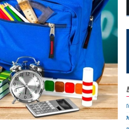
Δ
Γ
Ά