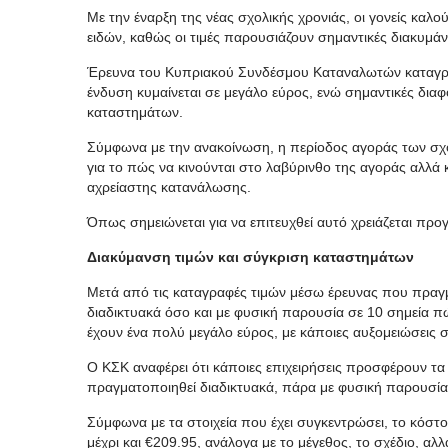
Με την έναρξη της νέας σχολικής χρονιάς, οι γονείς κα
ειδών, καθώς οι τιμές παρουσιάζουν σημαντικές διακυμάν
Έρευνα του Κυπριακού Συνδέσμου Καταναλωτών καταγράφει
ένδυση κυμαίνεται σε μεγάλο εύρος, ενώ σημαντικές διαφ
καταστημάτων.
Σύμφωνα με την ανακοίνωση, η περίοδος αγοράς των σχο
για το πώς να κινούνται στο λαβύρινθο της αγοράς αλλά 
αχρείαστης κατανάλωσης.
Όπως σημειώνεται για να επιτευχθεί αυτό χρειάζεται προ
Διακύμανση τιμών και σύγκριση καταστημάτων
Μετά από τις καταγραφές τιμών μέσω έρευνας που πρα
διαδικτυακά όσο και με φυσική παρουσία σε 10 σημεία πώ
έχουν ένα πολύ μεγάλο εύρος, με κάποιες αυξομειώσεις σε
Ο ΚΣΚ αναφέρει ότι κάποιες επιχειρήσεις προσφέρουν τα
πραγματοποιηθεί διαδικτυακά, πάρα με φυσική παρουσία
Σύμφωνα με τα στοιχεία που έχει συγκεντρώσει, το κόστος
μέχρι και €209.95, ανάλογα με το μέγεθος, το σχέδιο, αλλ