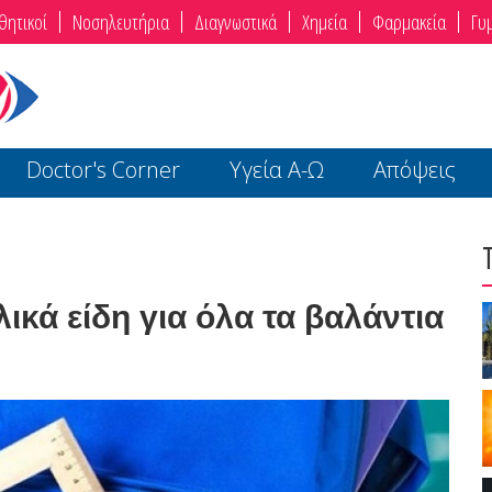
θητικοί
Νοσηλευτήρια
Διαγνωστικά
Χημεία
Φαρμακεία
Γυ
Doctor's Corner
Υγεία Α-Ω
Απόψεις
κά είδη για όλα τα βαλάντια