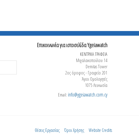
Επικοινωνία για ιστοσελίδα Ygeiawatch
ΚΕΝΤΡΙΚΑ ΓΡΑΦΕΙΑ
Μιχαλακοπούλου 14
Demitas Tower
2ος όροφος - Γραφείο 201
Άγιοι Ομολογητές
1075 Λευκωσία
info@ygeiawatch.com.cy
Email:
Θέσεις Εργασίας
Όροι Χρήσης
Website Credits