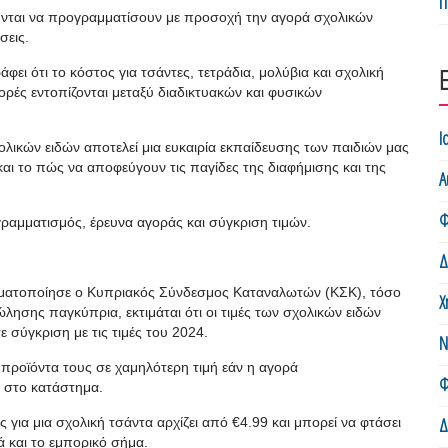
Π
λούνται να προγραμματίσουν με προσοχή την αγορά σχολικών
σεις.
 ότι το κόστος για τσάντες, τετράδια, μολύβια και σχολική
ορές εντοπίζονται μεταξύ διαδικτυακών και φυσικών
Ι
λικών ειδών αποτελεί μια ευκαιρία εκπαίδευσης των παιδιών μας
και το πώς να αποφεύγουν τις παγίδες της διαφήμισης και της
Α
Φ
γραμματισμός, έρευνα αγοράς και σύγκριση τιμών.
Δ
γματοποίησε ο Κυπριακός Σύνδεσμος Καταναλωτών (ΚΣΚ), τόσο
Χ
λησης παγκύπρια, εκτιμάται ότι οι τιμές των σχολικών ειδών
 σύγκριση με τις τιμές του 2024.
Ν
 προϊόντα τους σε χαμηλότερη τιμή εάν η αγορά
Φ
 στο κατάστημα.
Δ
 για μια σχολική τσάντα αρχίζει από €4.99 και μπορεί να φτάσει
ά και το εμπορικό σήμα.