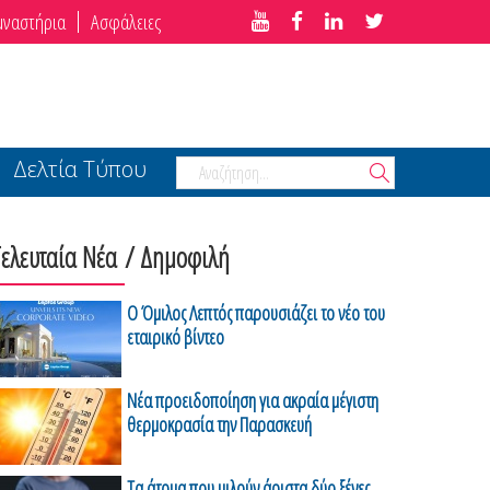
μναστήρια
Ασφάλειες
Δελτία Τύπου
Τελευταία Νέα
/ Δημοφιλή
Ο Όμιλος Λεπτός παρουσιάζει το νέο του
εταιρικό βίντεο
Νέα προειδοποίηση για ακραία μέγιστη
θερμοκρασία την Παρασκευή
Τα άτομα που μιλούν άριστα δύο ξένες